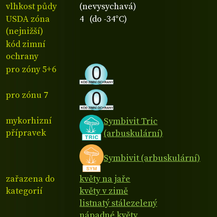
vlhkost půdy
(nevysychavá)
USDA zóna
4 (do -34°C)
(nejnižší)
kód zimní
ochrany
pro zóny 5+6
pro zónu 7
mykorhizní
Symbivit Tric
přípravek
(arbuskulární)
Symbivit (arbuskulární)
zařazena do
květy na jaře
kategorií
květy v zimě
listnatý stálezelený
nápadné květy