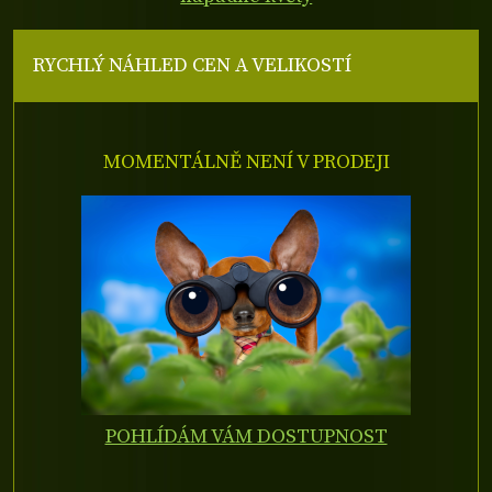
RYCHLÝ NÁHLED CEN A VELIKOSTÍ
MOMENTÁLNĚ NENÍ V PRODEJI
POHLÍDÁM VÁM DOSTUPNOST