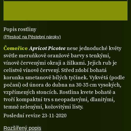
Popis rostliny
(Přeskoč na Pěstební nároky)
Čemeřice
Apricot Picotee
nese jednoduché květy
světle meruňkově oranžové barvy s tenkými,
vínově červenými okraji a žilkami. Jejich rub je
celistvě vínově červený. Střed zdobí bohatá
korunka smetanově bílých tyčinek. Vykvétá (podle
počasí) od února do dubna na 30-35 cm vysokých,
vzpřímených stoncích. Rostlina kvete bohatě a
tvoří kompaktní trs s neopadavými, dlanitými,
temně zelenými, kožovitými listy.
Poslední revize 23-11-2020
Rozšířený popis