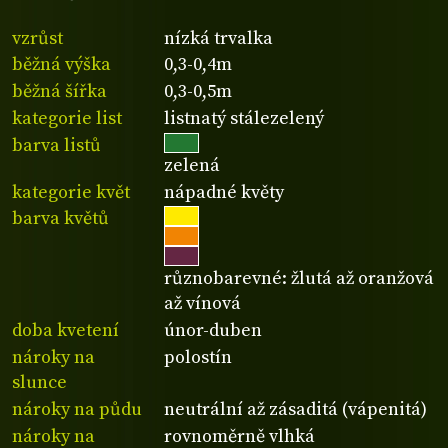
vzrůst
nízká trvalka
běžná výška
0,3-0,4m
běžná šířka
0,3-0,5m
kategorie list
listnatý stálezelený
barva listů
zelená
kategorie květ
nápadné květy
barva květů
různobarevné: žlutá až oranžová
až vínová
doba kvetení
únor-duben
nároky na
polostín
slunce
nároky na půdu
neutrální až zásaditá (vápenitá)
nároky na
rovnoměrně vlhká