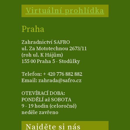
Virtuální prohlídka
Praha
Zahradnictví SAFRO
ul. Za Mototechnou 2673/11
(roh ul. K Hájům)
155 00 Praha 5 - Stodůlky
Telefon: + 420 776 882 882
Email: zahrada@safro.cz
OTEVÍRACÍ DOBA:
PONDĚLÍ až SOBOTA
9 - 19 hodin (celoročně)
neděle zavřeno
Najděte si nás