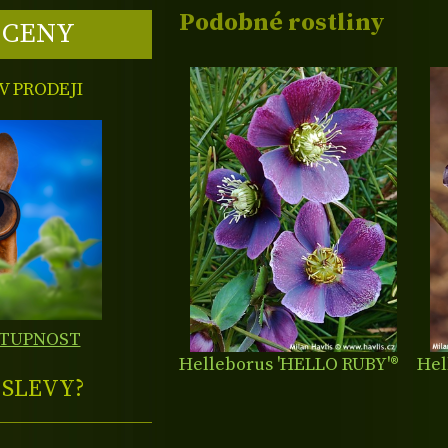
Podobné rostliny
 CENY
 PRODEJI
STUPNOST
Helleborus 'HELLO RUBY'®
Hel
E
SLEVY?