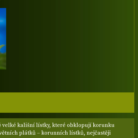
ě velké kališní lístky, které obklopují korunku
ětních plátků – korunních lístků, nejčastěji