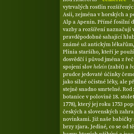
vytrvalých rostlin rozšířený
Asii, zejména v horských a 
Alp a Apenin. Přímé fosilní 
vazby a rozšíření naznačují 
pravděpodobně sahající hlub
známé už antickým lékařům, 
Plinia staršího, kteří je použ
dosvědčí i původ jména z řečt
spojení slov
helein
(zabít) a
b
prudce jedovaté účinky čemeř
jako silné očistné léky, ale
stejně snadno smrtelné. Rod 
botanice v polovině 18. stol
1778), který jej roku 1753 po
českých a slovenských zahr
novinkami. Již naše babičky s
brzy zjara. Jediné, co se od 