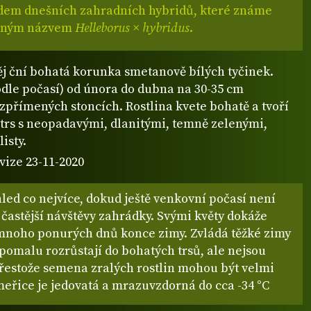
adem dnešních zahradních hybridů, které známe
nným názvem
Helleborus × hybridus
.
ěj ční bohatá korunka smetanově bílých tyčinek.
odle počasí) od února do dubna na 30-35 cm
zpřímených stoncích. Rostlina kvete bohatě a tvoří
trs s neopadavými, dlanitými, temně zelenými,
isty.
vize 23-11-2020
led co nejvíce, dokud ještě venkovní počasí není
 častější návštěvy zahrádky. Svými květy dokáže
 mnoho ponurých dnů konce zimy. Zvládá těžké zimy
 pomalu rozrůstají do bohatých trsů, ale nejsou
přestože semena zralých rostlin mohou být velmi
meřice je jedovatá a mrazuvzdorná do cca -34 °C