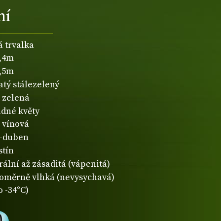
ní
á trvalka
0,4m
0,5m
atý stálezelený
zelená
dné květy
vínová
-duben
stín
rální až zásaditá (vápenitá)
oměrně vlhká (nevysychavá)
o -34°C)