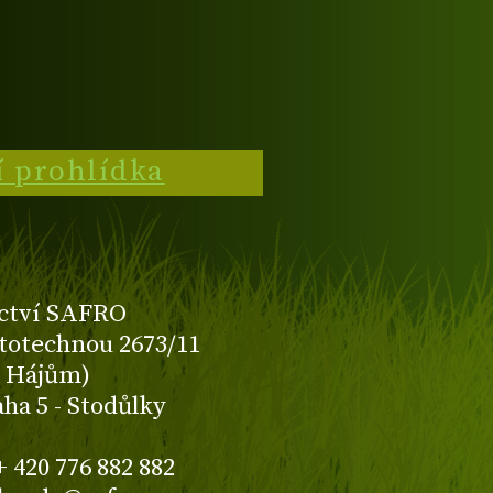
í prohlídka
ctví SAFRO
totechnou 2673/11
K Hájům)
aha 5 - Stodůlky
+ 420 776 882 882