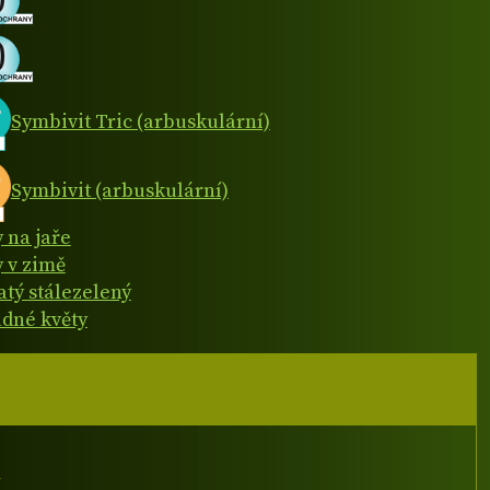
Symbivit Tric (arbuskulární)
Symbivit (arbuskulární)
y na jaře
y v zimě
atý stálezelený
dné květy
I