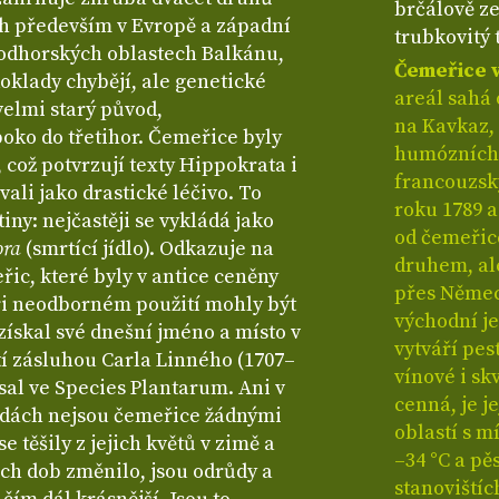
brčálově ze
ch především v Evropě a západní
trubkovitý 
podhorských oblastech Balkánu,
Čemeřice 
doklady chybějí, ale genetické
areál sahá
velmi starý původ,
na Kavkaz, 
oko do třetihor. Čemeřice byly
humózních 
což potvrzují texty Hippokrata i
francouzsk
ívali jako drastické léčivo. To
roku 1789 a
iny: nejčastěji se vykládá jako
od čemeřice
ora
(smrtící jídlo). Odkazuje na
druhem, ale
ic, které byly v antice ceněny
přes Němec
 při neodborném použití mohly být
východní j
získal své dnešní jméno a místo v
vytváří pes
etí zásluhou Carla Linného (1707–
vínové i s
psal ve Species Plantarum. Ani v
cenná, je j
adách nejsou čemeřice žádnými
oblastí s m
e těšily z jejich květů v zimě a
–34 °C a pě
těch dob změnilo, jsou odrůdy a
stanovištíc