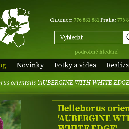
Chlumec:
776 881 881
Praha:
776 8
podrobné hledání
og
Novinky
Fotky a videa
Realiz
orus orientalis 'AUBERGINE WITH WHITE EDGE
Helleborus orien
'AUBERGINE WI
WHITE EDGE'