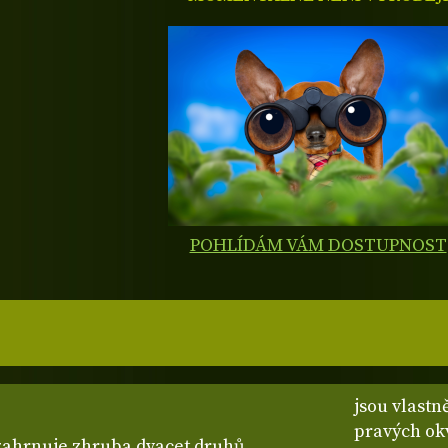
POHLÍDÁM VÁM DOSTUPNOST
jsou vlastn
pravých okv
zahrnuje zhruba dvacet druhů