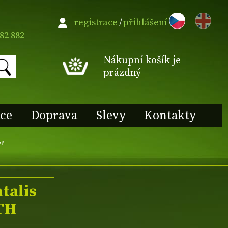
EN
registrace
/
přihlášení
82 882
Nákupní košík je
prázdný
ace
Doprava
Slevy
Kontakty
'
talis
TH