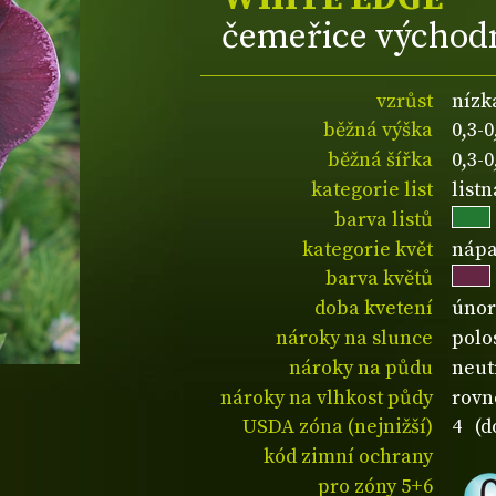
čemeřice východ
vzrůst
nízk
běžná výška
0,3-
běžná šířka
0,3-
kategorie list
listn
barva listů
kategorie květ
nápa
barva květů
doba kvetení
únor
nároky na slunce
polo
nároky na půdu
neut
nároky na vlhkost půdy
rovn
USDA zóna (nejnižší)
4 (d
kód zimní ochrany
pro zóny 5+6