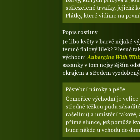
barvy, kterých přibývá a jsou
stálezelené trvalky, jejichž 
Plátky, které vidíme na prvn
Popis rostliny
Je libo květy v barvě nějaké v
temně fialový lilek? Přesně tak
východní
Aubergine With Whi
sasanky v tom nejsytějším ods
okrajem a středem vyzdobený
Pěstební nároky a péče
Čemeřice východní je velice
středně těžkou půdu zásadité
rašelinu) a umístění takové,
přímé slunce, jež pomůže kve
bude někde u vchodu do domu