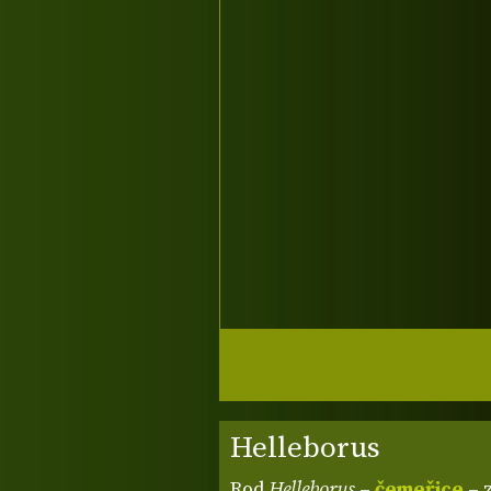
Helleborus
Rod
Helleborus
–
čemeřice
– 