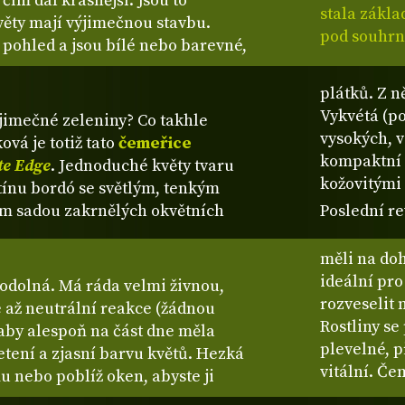
 čím dál krásnější. Jsou to
stala zákl
květy mají výjimečnou stavbu.
pod souhr
í pohled a jsou bílé nebo barevné,
plátků. Z n
Vykvétá (p
ýjimečné zeleniny? Co takhle
vysokých, v
ová je totiž tato
čemeřice
kompaktní 
te Edge
. Jednoduché květy tvaru
kožovitými l
tínu bordó se světlým, tenkým
m sadou zakrnělých okvětních
Poslední re
měli na doh
ideální pro
 odolná. Má ráda velmi živnou,
rozveselit
 až neutrální reakce (žádnou
Rostliny se
 aby alespoň na část dne měla
plevelné, 
tení a zjasní barvu květů. Hezká
vitální. Če
 nebo poblíž oken, abyste ji