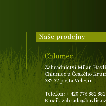
Naše prodejny
Chlumec
Zahradnictví Milan Havli
Chlumec u Českého Kruml
382 32 pošta Velešín
Telefon: + 420 776 881 881
Email: zahrada@havlis.c