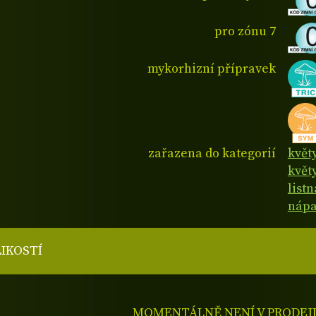
pro zónu 7
mykorhizní přípravek
zařazena do kategorií
květ
květ
listn
nápa
LIKOSTÍ
MOMENTÁLNĚ NENÍ V PRODEJ