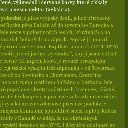
lené, výjimečně i červené barvy, které získaly
tvar a nesou nektar (nektária).
východní
je jihoevropský druh, jehož přirozený
 od Řecka přes Balkán až do severního Turecka a
kde roste v polostinných lesích, křovinách a na
svazích bohatých na vápník. Poprvé ji popsal
ý přírodovědec Jean‑Baptiste Lamarck (1744–1829)
 zvolil pro ni jméno „východní“, aby ji jasně odlišil
 černé (H. niger), která je rovněž evropským
 její těžiště výskytu leží západněji – od Švýcarska
ko až po Slovinsko a Chorvatsko. Čemeřice
e naproti tomu rostlinou Balkánu a Kavkazu, kde
tré populace s květy v odstínech krémové, růžové,
kvrnité. Překvapivá, a pro naše zahrady mimořádně
ejí vysoká mrazuvzdornost: přestože pochází z
írnějším klimatem, spolehlivě snáší teploty kolem
stitelé v Kanadě uvádějí, že na chráněných
h vydrží dokonce až –37 °C. I díky této odolnosti se