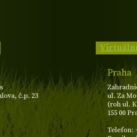
Virtuáln
Praha
s
Zahradni
ova, č.p. 23
ul. Za Mo
(roh ul. 
155 00 Pr
z
Telefon: 