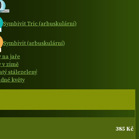
Symbivit Tric (arbuskulární)
Symbivit (arbuskulární)
y na jaře
y v zimě
atý stálezelený
dné květy
385 Kč