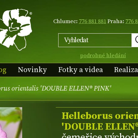
Chlumec:
776 881 881
Praha:
776 8
podrobné hledání
og
Novinky
Fotky a videa
Realiz
orus orientalis 'DOUBLE ELLEN® PINK'
Helleborus orien
'DOUBLE ELLEN®
čemeřice východ