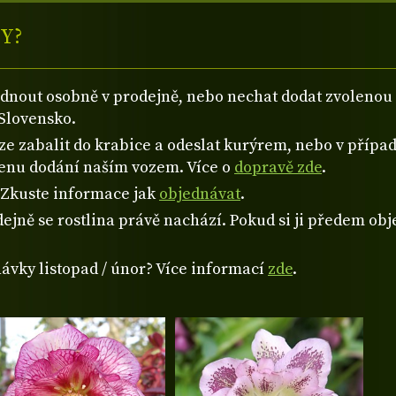
Y?
ednout osobně v prodejně, nebo nechat dodat zvolen
Slovensko.
 zabalit do krabice a odeslat kurýrem, nebo v případě
cenu dodání naším vozem. Více o
dopravě zde
.
? Zkuste informace jak
objednávat
.
ejně se rostlina právě nachází. Pokud si ji předem obje
návky listopad / únor? Více informací
zde
.