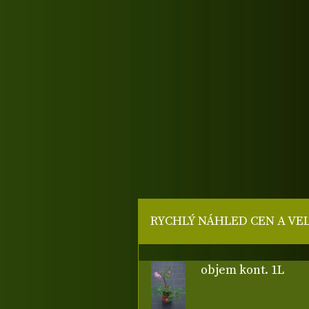
RYCHLÝ NÁHLED CEN A VE
objem kont. 1L