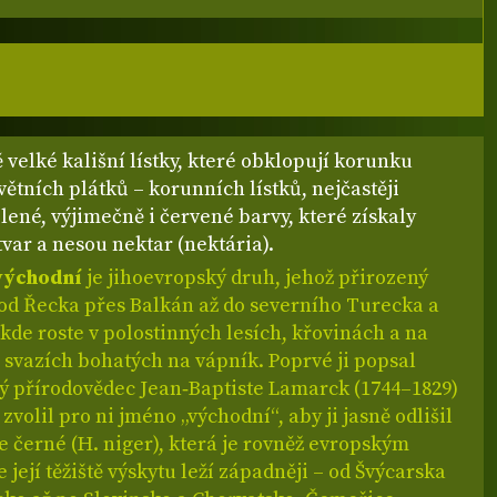
ě velké kališní lístky, které obklopují korunku
ětních plátků – korunních lístků, nejčastěji
lené, výjimečně i červené barvy, které získaly
tvar a nesou nektar (nektária).
východní
je jihoevropský druh, jehož přirozený
 od Řecka přes Balkán až do severního Turecka a
kde roste v polostinných lesích, křovinách a na
svazích bohatých na vápník. Poprvé ji popsal
ý přírodovědec Jean‑Baptiste Lamarck (1744–1829)
 zvolil pro ni jméno „východní“, aby ji jasně odlišil
 černé (H. niger), která je rovněž evropským
 její těžiště výskytu leží západněji – od Švýcarska