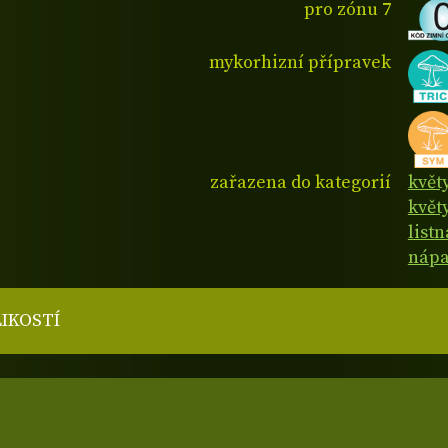
pro zónu 7
mykorhizní přípravek
zařazena do kategorií
květ
květ
listn
nápa
LIKOSTÍ