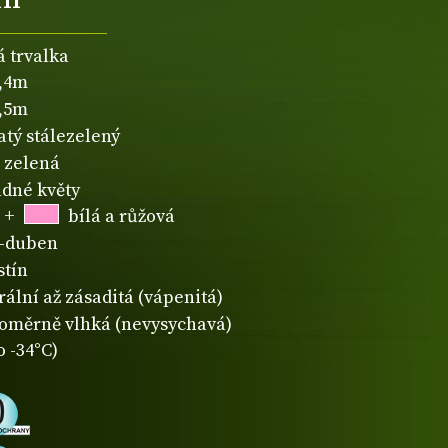
á trvalka
0,4m
0,5m
atý stálezelený
zelená
dné květy
+
bílá a růžová
-duben
stín
rální až zásaditá (vápenitá)
oměrně vlhká (nevysychavá)
o -34°C)