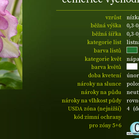
vzrůst
nízk
běžná výška
0,3-
běžná šířka
0,3-
kategorie list
listn
barva listů
kategorie květ
nápa
barva květů
doba kvetení
únor
nároky na slunce
polo
nároky na půdu
neut
nároky na vlhkost půdy
rovn
USDA zóna (nejnižší)
4 (d
kód zimní ochrany
pro zóny 5+6