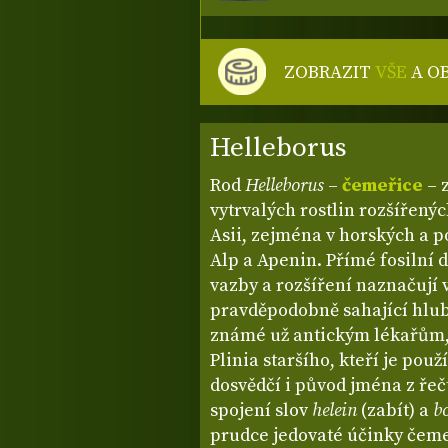
ZOBRAZIT
VŠE
A O
Helleborus
Rod
Helleborus
–
čemeřice
– 
vytrvalých rostlin rozšířený
Asii, zejména v horských a 
Alp a Apenin. Přímé fosilní 
vazby a rozšíření naznačují 
pravděpodobně sahající hlub
známé už antickým lékařům, 
Plinia staršího, kteří je použ
dosvědčí i původ jména z řečt
spojení slov
helein
(zabít) a
b
prudce jedovaté účinky čemeř