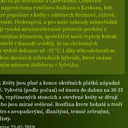
ko až po Slovinsko a Chorvatsko. Čemeřice
e naproti tomu rostlinou Balkánu a Kavkazu, kde
tré populace s květy v odstínech krémové, růžové,
kvrnité. Překvapivá, a pro naše zahrady mimořádně
ejí vysoká mrazuvzdornost: přestože pochází z
írnějším klimatem, spolehlivě snáší teploty kolem
stitelé v Kanadě uvádějí, že na chráněných
h vydrží dokonce až –37 °C. I díky této odolnosti se
adem dnešních zahradních hybridů, které známe
nným názvem
Helleborus × hybridus
.
. Květy jsou plné a konce okvětních plátků nápadně
é. Vykvétá (podle počasí) od února do dubna na 30-35
, vzpřímených stoncích a otevřené květy se dívají
ebo jsou mírně svěšené. Rostlina kvete bohatě a tvoří
trs s neopadavými, dlanitými, temně zelenými,
isty.
vize 23-02-2019