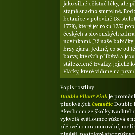
jako silné očistné léky, ale
stejně snadno smrtelné. Rod 
botanice v polovině 18. stol
1778), který jej roku 1753 po
českých a slovenských zahr
novinkami. Již naše babičky s
brzy zjara. Jediné, co se od 
barvy, kterých přibývá a jsou
stálezelené trvalky, jejichž 
Plátky, které vidíme na prvn
Popis rostliny
Double Ellen® Pink
je proměnl
plnokvětých
čemeřic
Double E
Akerboom ze školky Nachtvlin
vykvétá světlounce růžová s n
růžového mramorování, melíro
plnější, pastelově starorůžové