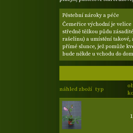
Pěstební nároky a péče
Čemeřice východní je velice
středně těžkou půdu zásadité
rašelinu) a umístění takové,
přímé slunce, jež pomůže kve
bude někde u vchodu do domu
o
náhled zboží
typ
ko
1