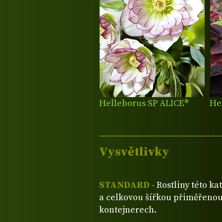
Helleborus SP ALICE®
He
Vysvětlivky
STANDARD
- Rostliny této ka
a celkovou šířkou přiměřenou
kontejnerech.