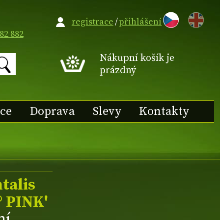
EN
registrace
/
přihlášení
82 882
Nákupní košík je
prázdný
ace
Doprava
Slevy
Kontakty
talis
 PINK'
ní