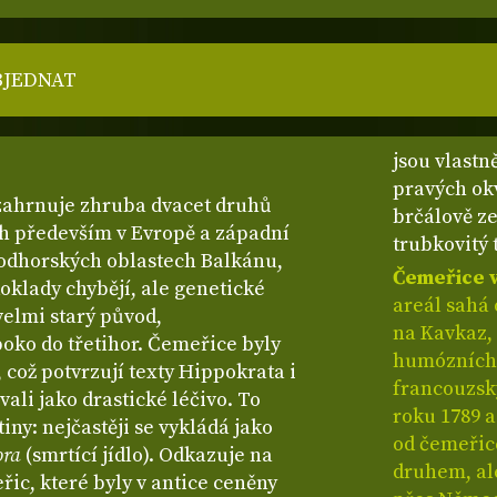
BJEDNAT
jsou vlastn
pravých okv
zahrnuje zhruba dvacet druhů
brčálově ze
ch především v Evropě a západní
trubkovitý 
podhorských oblastech Balkánu,
Čemeřice 
doklady chybějí, ale genetické
areál sahá
velmi starý původ,
na Kavkaz, 
oko do třetihor. Čemeřice byly
humózních 
což potvrzují texty Hippokrata i
francouzsk
ívali jako drastické léčivo. To
roku 1789 a
iny: nejčastěji se vykládá jako
od čemeřice
ora
(smrtící jídlo). Odkazuje na
druhem, ale
ic, které byly v antice ceněny