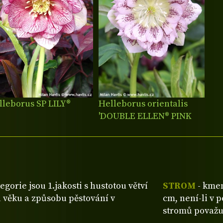
lleborus SP LILY®
Helleborus orientalis
'DOUBLE ELLEN® PINK
SPOTTED'
tegorie jsou 1.jakosti s hustotou větví
STROM
- kmen
 věku a způsobu pěstování v
cm, není-li v 
stromů považu