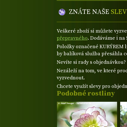
ZNÁTE NAŠE
SLEV
Veškeré zboží si můžete vyzv
přepravného
. Dodáváme i na 
Položky označené KURÝREM lze
by balíková služba přesáhla 
Nevíte si rady s objednávkou
Nezáleží na tom, ve které prod
vyzvednout.
Chcete využít slevy pro objed
Podobné rostliny