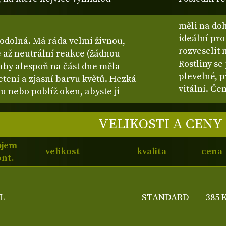
měli na doh
ideální pro
 odolná. Má ráda velmi živnou,
rozveselit
 až neutrální reakce (žádnou
Rostliny se
 aby alespoň na část dne měla
plevelné, 
tení a zjasní barvu květů. Hezká
vitální. Če
 nebo poblíž oken, abyste ji
VELIKOSTI A CENY
bjem
velikost
kvalita
cena
nt.
L
STANDARD
385 