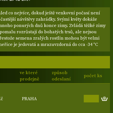
led co nejvíce, dokud ještě venkovní počasí není
 častější návštěvy zahrádky. Svými květy dokáže
 mnoho ponurých dnů konce zimy. Zvládá těžké zimy
 pomalu rozrůstají do bohatých trsů, ale nejsou
přestože semena zralých rostlin mohou být velmi
meřice je jedovatá a mrazuvzdorná do cca -34 °C
ve které
způsob
počet ks
prodejně
odeslaní
Kč
PRAHA