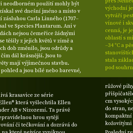
přes Němec
 při neodborném použití mohly být
východní j
získal své dnešní jméno a místo v
vytváří pes
etí zásluhou Carla Linného (1707–
vínové i s
psal ve Species Plantarum. Ani v
cenná, je j
adách nejsou čemeřice žádnými
oblastí s m
e těšily z jejich květů v zimě a
–34 °C a pě
těch dob změnilo, jsou odrůdy a
stanovištíc
 čím dál krásnější. Jsou to
stala zákl
květy mají výjimečnou stavbu.
pod souhr
í pohled a jsou bílé nebo barevné,
růžové pihy
přišpičatěl
ivá krasavice ze série
cm vysokých
llen® která vyšlechtila Ellen
do stran, n
der AB v Nizozemí. Ta právě
kompaktní 
epravidelnou hrou sytěji
kožovitými l
vání či tečkování a dozrává do
, na které nejvíce vyniknou
Poslední re