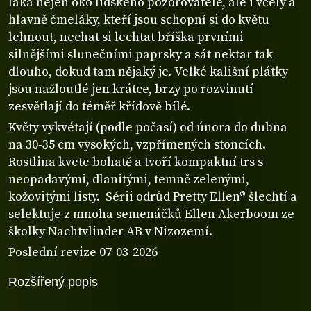
láká nejen oko lidského pozorovatele, ale i včely a
hlavně čmeláky, kteří jsou schopní si do květu
lehnout, nechat si lechtat bříška prvními
silnějšími slunečními paprsky a sát nektar tak
dlouho, dokud tam nějaký je. Velké kališní plátky
jsou nažloutlé jen krátce, brzy po rozvinutí
zesvětlají do téměř křídově bílé.
Květy vykvétají (podle počasí) od února do dubna
na 30-35 cm vysokých, vzpřímených stoncích.
Rostlina kvete bohatě a tvoří kompaktní trs s
neopadavými, dlanitými, temně zelenými,
kožovitými listy. Sérii odrůd Pretty Ellen® šlechtí a
selektuje z mnoha semenáčků Ellen Akerboom ze
školky Nachtvlinder AB v Nizozemí.
Poslední revize 07-03-2026
Rozšířený popis