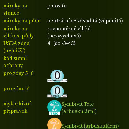
nároky na
polostín
slunce
nároky na půdu
neutrální až zásaditá (vápenitá)
nároky na
rovnoměrně vlhká
vlhkost půdy
(nevysychavá)
USDA zóna
4 (do -34°C)
(nejnižší)
kód zimní
ochrany
pro zóny 5+6
pro zónu 7
mykorhizní
Symbivit Tric
přípravek
(arbuskulární)
Symbivit (arbuskulární)