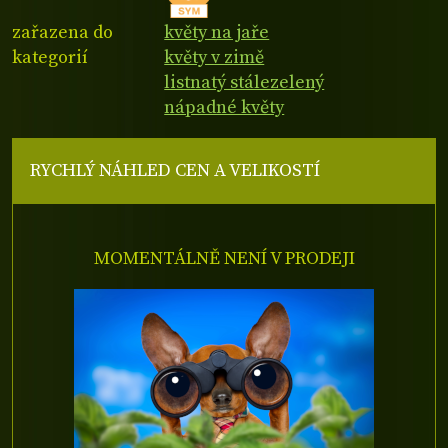
zařazena do
květy na jaře
kategorií
květy v zimě
listnatý stálezelený
nápadné květy
RYCHLÝ NÁHLED CEN A VELIKOSTÍ
MOMENTÁLNĚ NENÍ V PRODEJI