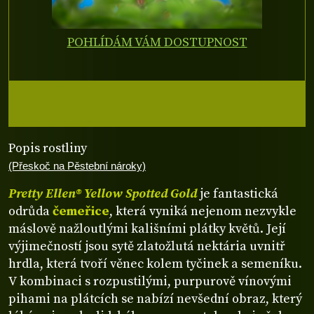
POHLÍDÁM VÁM DOSTUPNOST
Popis rostliny
(Přeskoč na Pěstební nároky)
Pretty Ellen® Yellow Spotted Gold
je fantastická
odrůda
čemeřice
, která vyniká nejenom nezvykle
máslově nažloutlými kališními plátky květů. Její
výjimečností jsou sytě zlatožlutá nektária uvnitř
hrdla, která tvoří věnec kolem tyčinek a semeníku.
V kombinaci s rozpustilými, purpurově vínovými
pihami na plátcích se nabízí nevšední obraz, který