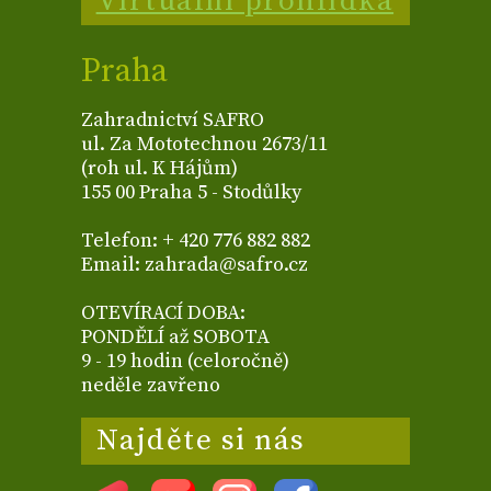
Virtuální prohlídka
Praha
Zahradnictví SAFRO
ul. Za Mototechnou 2673/11
(roh ul. K Hájům)
155 00 Praha 5 - Stodůlky
Telefon: + 420 776 882 882
Email: zahrada@safro.cz
OTEVÍRACÍ DOBA:
PONDĚLÍ až SOBOTA
9 - 19 hodin (celoročně)
neděle zavřeno
Najděte si nás