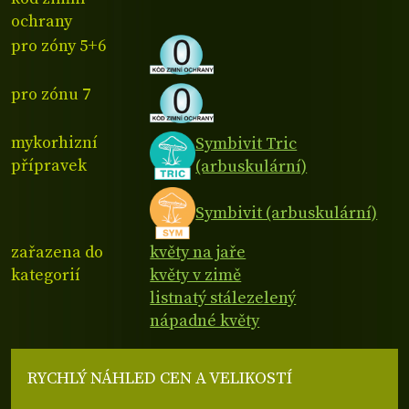
ochrany
pro zóny 5+6
pro zónu 7
mykorhizní
Symbivit Tric
přípravek
(arbuskulární)
Symbivit (arbuskulární)
zařazena do
květy na jaře
kategorií
květy v zimě
listnatý stálezelený
nápadné květy
RYCHLÝ NÁHLED CEN A VELIKOSTÍ