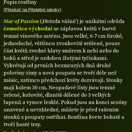
Popis rostliny
(Přeskoč na Pěstební nároky)
Star of Passion
(‚Hvězda vášně‘) je unikátní odrůda
čemeřice východní
se záplavou květů v barvě
temně vínového saténu. Jsou velké, 6-7 cm široké,
jednoduché, většinou zvonkovitě svěšené, pouze
část květů zvedné hlavy směrem k nebi nebo do
boků a střed je ozdoben žlutými tyčinkami.
Vykvétají od prvních bezmrazých dnů druhé
poloviny zimy a nová poupata se tvoří déle než
měsíc, zatímco předchozí květy dozrávají. Stonky
mají kolem 30 cm. Neopadavé listy jsou temně
zelené, kožovité, dlanitě dělené do 3 velkých
lupenů a vysoce lesklé. Pokud jsou na konci sezóny
unavené a nevzhledné, můžete je před rašením
stonků s poupaty ostříhat. Rostlina kvete bohatě a
tvoří husté trsy.