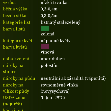
vzrůst
nízká trvalka
běžná výška
0,3-0,4m
běžná šířka
0,3-0,5m
kategorie list
listnatý stálezelený
barva listů
zelená
kategorie květ
nápadné květy
barva květů
vínová
doba kvetení
únor-duben
nároky na
polostín
slunce
nároky na půdu
neutrální až zásaditá (vápenitá)
nároky na
rovnoměrně vlhká
vlhkost půdy
(nevysychavá)
USDA zóna
5 (do -29°C)
(nejnižší)
kód zimní