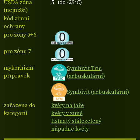
USDA zóna
5 (do -29°C)
(nejnižší)
kód zimní
ochrany
pro zóny 5+6
pro zónu 7
mykorhizní
Symbivit Tric
přípravek
(arbuskulární)
Symbivit (arbuskulární)
zařazena do
květy na jaře
kategorií
květy v zimě
listnatý stálezelený
nápadné květy