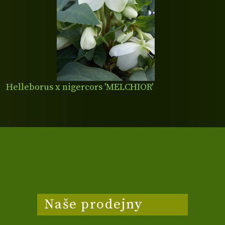
Helleborus x nigercors 'MELCHIOR'
Naše prodejny