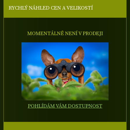
RYCHLÝ NÁHLED CEN A VELIKOSTÍ
MOMENTÁLNĚ NENÍ V PRODEJI
POHLÍDÁM VÁM DOSTUPNOST