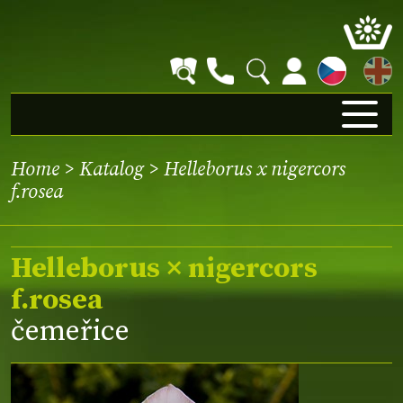
EN
Home
>
Katalog
> Helleborus x nigercors
f.rosea
Helleborus × nigercors
f.rosea
čemeřice