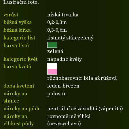
Ilustrační foto.
vzrůst
nízká trvalka
běžná výška
0,2-0,3m
běžná šířka
0,3-0,6m
kategorie list
listnatý stálezelený
barva listů
zelená
kategorie květ
nápadné květy
barva květů
různobarevné: bílá až růžová
doba kvetení
leden-březen
nároky na
polostín
slunce
nároky na půdu
neutrální až zásaditá (vápenitá)
nároky na
rovnoměrně vlhká
vlhkost půdy
(nevysychavá)