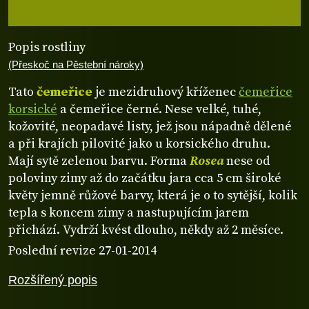
Popis rostliny
(Přeskoč na Pěstební nároky)
Tato
čemeřice
je mezidruhový kříženec
čemeřice
korsické
a čemeřice černé. Nese velké, tuhé,
kožovité, neopadavé listy, jež jsou nápadně dělené
a při krajích pilovité jako u korsického druhu.
Mají sytě zelenou barvu. Forma
Rosea
nese od
poloviny zimy až do začátku jara cca 5 cm široké
květy jemně růžové barvy, která je o to sytější, kolik
tepla s koncem zimy a nastupujícím jarem
přichází. Vydrží kvést dlouho, někdy až 2 měsíce.
Poslední revize 27-01-2014
Rozšířený popis