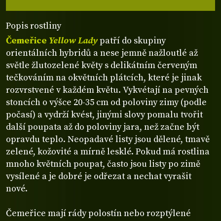
Popis rostliny
Čemeřice
Yellow Lady
patří do skupiny
orientálních hybridů a nese jemně nažloutlé až
světle žlutozelené květy s delikátním červeným
tečkováním na okvětních plátcích, které je jinak
rozvrstvené v každém květu. Vykvétají na pevných
stoncích o výšce 20-35 cm od poloviny zimy (podle
počasí) a vydrží kvést, jinými slovy pomalu tvořit
další poupata až do poloviny jara, než začne být
opravdu teplo. Neopadavé listy jsou dělené, tmavě
zelené, kožovité a mírně lesklé. Pokud má rostlina
mnoho květních poupat, často jsou listy po zimě
vysílené a je dobré je odřezat a nechat vyrašit
nové.
Čemeřice mají rády polostín nebo rozptýlené