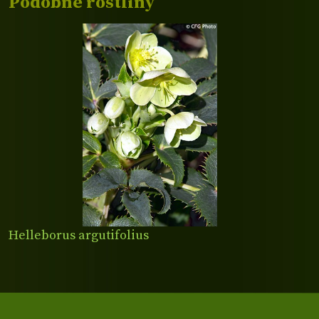
Podobné rostliny
Helleborus argutifolius