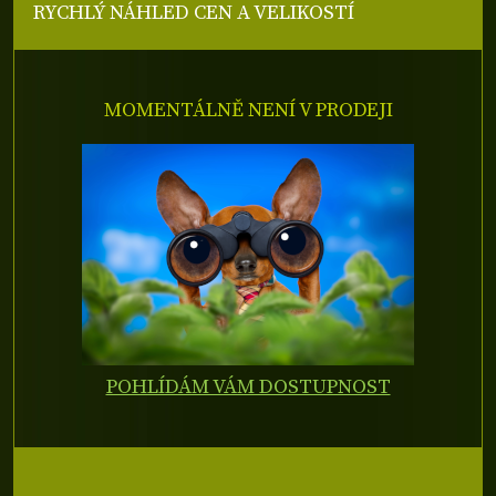
RYCHLÝ NÁHLED CEN A VELIKOSTÍ
MOMENTÁLNĚ NENÍ V PRODEJI
POHLÍDÁM VÁM DOSTUPNOST