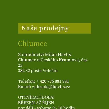
Naše prodejny
Chlumec
Zahradnictví Milan Havlis
Chlumec u Českého Krumlova, č.p.
23
382 32 pošta Velešín
Telefon: + 420 776 881 881
Email: zahrada@havlis.cz
OTEVÍRACÍ DOBA:
BŘEZEN AŽ ŘÍJEN
pondělí - sobota: 9 - 18 hodin