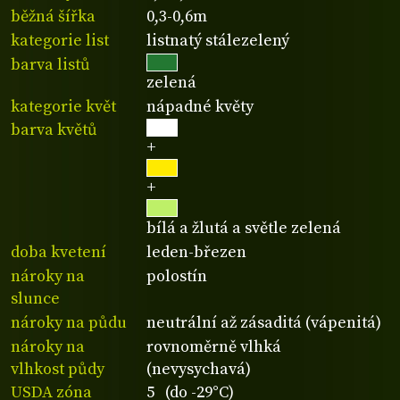
běžná šířka
0,3-0,6m
kategorie list
listnatý stálezelený
barva listů
zelená
kategorie květ
nápadné květy
barva květů
+
+
bílá a žlutá a světle zelená
doba kvetení
leden-březen
nároky na
polostín
slunce
nároky na půdu
neutrální až zásaditá (vápenitá)
nároky na
rovnoměrně vlhká
vlhkost půdy
(nevysychavá)
USDA zóna
5 (do -29°C)