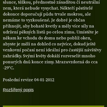
slunce, těžkou, přednostně zásaditou či neutrální
zem, která nebude vysychat. Někteří pěstitelé
dokonce doporučují půdu trvale mokrou, ale
nemáme to vyzkoušené. Je dobré je občas
přihnojit, aby bohatě kvetly a měly více síly na
udržení pěkných listů po celou zimu. Umístěte je
někam ke vchodu do domu nebo poblíž oken,
abyste je měli na dohled co nejvíce, dokud ještě
venkovní počasí není ideální pro častější návštěvy
zahrádky. Svými květy dokáží rozveselit mnoho
ponurých dnů konce zimy. Mrazuvzdorná do cca
-29°C.
Poslední revize 04-01-2012
Rozšířený popis