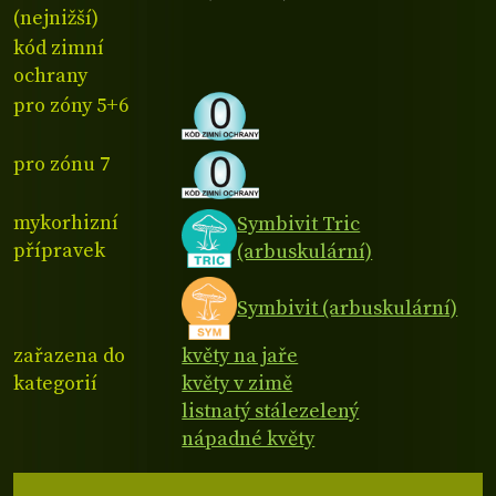
(nejnižší)
kód zimní
ochrany
pro zóny 5+6
pro zónu 7
mykorhizní
Symbivit Tric
přípravek
(arbuskulární)
Symbivit (arbuskulární)
zařazena do
květy na jaře
kategorií
květy v zimě
listnatý stálezelený
nápadné květy