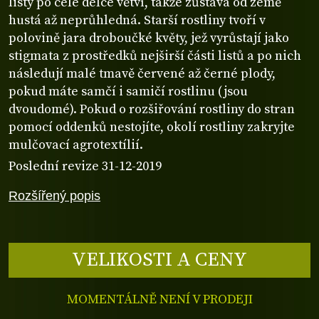
listy po celé délce větví, takže zůstává od země
hustá až neprůhledná. Starší rostliny tvoří v
polovině jara droboučké květy, jež vyrůstají jako
stigmata z prostředků nejširší části listů a po nich
následují malé tmavě červené až černé plody,
pokud máte samčí i samičí rostlinu (jsou
dvoudomé). Pokud o rozšiřování rostliny do stran
pomocí oddenků nestojíte, okolí rostliny zakryjte
mulčovací agrotextílií.
Poslední revize 31-12-2019
Rozšířený popis
VELIKOSTI A CENY
MOMENTÁLNĚ NENÍ V PRODEJI