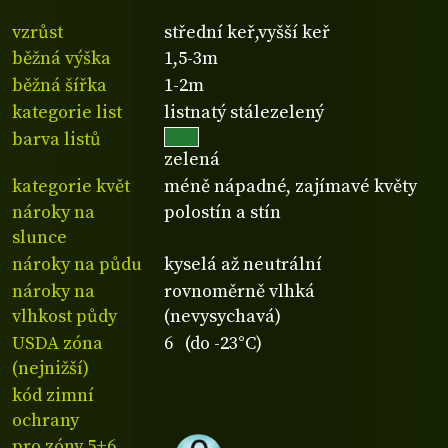
vzrůst
střední keř,vyšší keř
běžná výška
1,5-3m
běžná šířka
1-2m
kategorie list
listnatý stálezelený
barva listů
zelená
kategorie květ
méně nápadné, zajímavé květy
nároky na
polostín a stín
slunce
nároky na půdu
kyselá až neutrální
nároky na
rovnoměrně vlhká
vlhkost půdy
(nevysychavá)
USDA zóna
6 (do -23°C)
(nejnižší)
kód zimní
ochrany
pro zóny 5+6