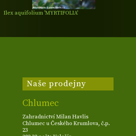
Ilex aquifolium 'MYRTIFOLIA'
Naše prodejny
Chlumec
Zahradnictví Milan Havlis
Chlumec u Českého Krumlova, č.p.
23