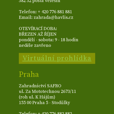
382 32 pošta Velešín
Telefon: + 420 776 881 881
Email: zahrada@havlis.cz
OTEVÍRACÍ DOBA:
BŘEZEN AŽ ŘÍJEN
pondělí - sobota: 9 - 18 hodin
neděle zavřeno
Virtuální prohlídka
Praha
Zahradnictví SAFRO
ul. Za Mototechnou 2673/11
(roh ul. K Hájům)
155 00 Praha 5 - Stodůlky
Telefon: + 420 776 882 882