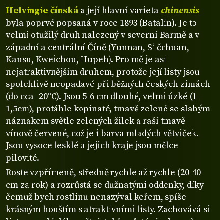
Helvingie čínská
a její hlavní varieta
chinensis
byla poprvé popsaná v roce 1893 (Batalin). Je to
velmi otužilý druh nalezený v severní Barmě a v
západní a centrální Číně (Yunnan, S‘-čchuan,
Kansu, Kweichou, Hupeh). Pro mě je asi
nejatraktivnějším druhem, protože její listy jsou
spolehlivě neopadavé při běžných českých zimách
(do cca -20°C). Jsou 5-6 cm dlouhé, velmi úzké (1-
1,5cm), protáhle kopinaté, tmavě zelené se slabým
náznakem světle zelených žilek a raší tmavě
vínově červené, což je i barva mladých větviček.
Jsou vysoce lesklé a jejich kraje jsou mělce
pilovité.
Roste vzpřímeně, středně rychle až rychle (20-40
cm za rok) a rozrůstá se dužnatými oddenky, díky
čemuž bych rostlinu nenazýval keřem, spíše
krásným houštím s atraktivními listy. Zachovává si