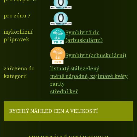
pro zónu 7
mykorhizní
Symbivit Tric
přípravek
(arbuskulární)
Symbivit (arbuskulární)
zařazena do
listnatý stálezelený
kategorií
méně nápadné, zajímavé květy
rarity
střední keř
RYCHLÝ NÁHLED CEN A VELIKOSTÍ