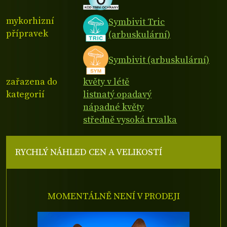
mykorhizní
Symbivit Tric
přípravek
(arbuskulární)
Symbivit (arbuskulární)
zařazena do
květy v létě
kategorií
listnatý opadavý
nápadné květy
středně vysoká trvalka
RYCHLÝ NÁHLED CEN A VELIKOSTÍ
MOMENTÁLNĚ NENÍ V PRODEJI