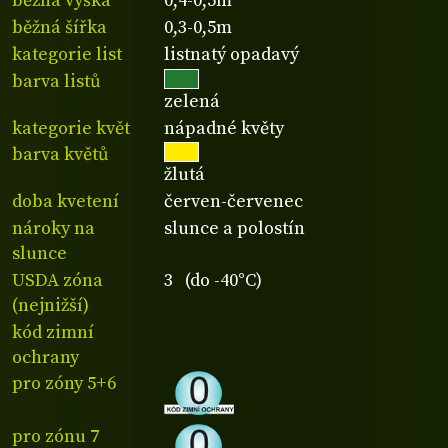
běžná výška
0,4-0,5m
běžná šířka
0,3-0,5m
kategorie list
listnatý opadavý
barva listů
zelená
kategorie květ
nápadné květy
barva květů
žlutá
doba kvetení
červen-červenec
nároky na
slunce a polostín
slunce
USDA zóna
3 (do -40°C)
(nejnižší)
kód zimní
ochrany
pro zóny 5+6
pro zónu 7