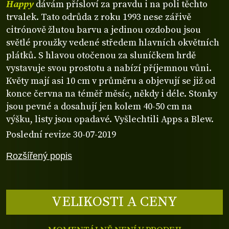
Happy
dávám přísloví za pravdu i na poli těchto
trvalek. Tato odrůda z roku 1993 nese zářivě
citrónově žlutou barvu a jedinou ozdobou jsou
světlé proužky vedené středem hlavních okvětních
plátků. S hlavou otočenou za sluníčkem hrdě
vystavuje svou prostotu a nabízí příjemnou vůni.
Květy mají asi 10 cm v průměru a objevují se již od
konce června na téměř měsíc, někdy i déle. Stonky
jsou pevné a dosahují jen kolem 40-50 cm na
výšku, listy jsou opadavé. Vyšlechtili Apps a Blew.
Poslední revize 30-07-2019
Rozšířený popis
VELIKOSTI A CENY