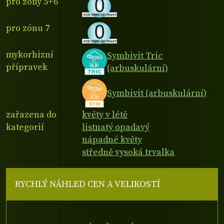
pro zóny 5+6
pro zónu 7
mykorhizní
Symbivit Tric
přípravek
(arbuskulární)
Symbivit (arbuskulární)
zařazena do
květy v létě
kategorií
listnatý opadavý
nápadné květy
středně vysoká trvalka
RYCHLÝ NÁHLED CEN A VELIKOSTÍ