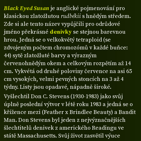
Black Eyed Susan
je anglické pojmenování pro
klasickou zlatožlutou
rudbékii
s hnědým středem.
Zde si ale tento název vypůjčili pro odrůdové
jméno překrásné
denivky
se stejnou barevnou
hrou. Jedná se o velkokvětý tetraploid (se
zdvojeným počtem chromozómů v každé buňce:
44) sytě zlatožluté barvy a výrazným
červenohnědým okem a celkovým rozpětím až 14
cm. Vykvétá od druhé poloviny července na asi 65
cm vysokých, velmi pevných stoncích na 3 až 4
týdny. Listy jsou opadavé, nápadně široké.
Vyšlechtil Don C. Stevens (1930-1983) jako svůj
úplně poslední výtvor v létě roku 1983 a jedná se o
křížence mezi (Feather x Brindlee Beauty) a Bandit
Man. Don Stevens byl jeden z nejvýznačnějších
šlechtitelů denivek z amerického Readingu ve
státě Massachusetts. Svůj život zasvětil výuce