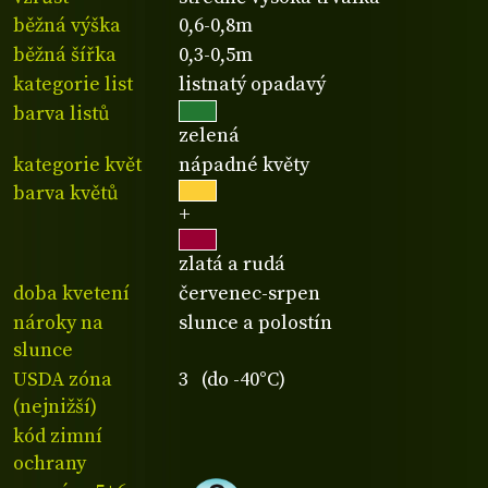
běžná výška
0,6-0,8m
běžná šířka
0,3-0,5m
kategorie list
listnatý opadavý
barva listů
zelená
kategorie květ
nápadné květy
barva květů
+
zlatá a rudá
doba kvetení
červenec-srpen
nároky na
slunce a polostín
slunce
USDA zóna
3 (do -40°C)
(nejnižší)
kód zimní
ochrany