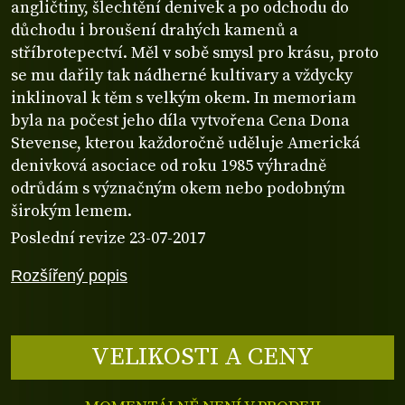
angličtiny, šlechtění denivek a po odchodu do
důchodu i broušení drahých kamenů a
stříbrotepectví. Měl v sobě smysl pro krásu, proto
se mu dařily tak nádherné kultivary a vždycky
inklinoval k těm s velkým okem. In memoriam
byla na počest jeho díla vytvořena Cena Dona
Stevense, kterou každoročně uděluje Americká
denivková asociace od roku 1985 výhradně
odrůdám s význačným okem nebo podobným
širokým lemem.
Poslední revize 23-07-2017
Rozšířený popis
VELIKOSTI A CENY