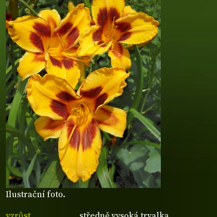
Ilustrační foto.
vzrůst
středně vysoká trvalka