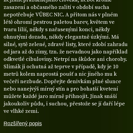
zasazení a občasného zalití v období sucha
nepotřebuje VŮBEC NIC. A přitom nás v plném
létě ohromí pestrou paletou barev, květem ve
tvaru lilií, někdy s nařasenými konci, někdy
ohnutými dozadu, někdy elegantně úzkými. Má
silné, sytě zelené, zdravé listy, které zdobí zahradu
od jara až do zimy, tzn. že nevadnou jako například
odkvetlé cibuloviny. Netrpí na škůdce ani choroby.
Slimák ji ochutná až teprve v případě, kdy je 10
metrů kolem naprostá poušť a nic jiného mu k
večeři nezbude. Dopřejte denivkám plné slunce
nebo nanejvýš mírný stín a pro bohatší kvetení
můžete každé jaro mírně přihnojit. Jinak snáší
jakoukoliv půdu, i suchou, přestože se jí daří lépe
ve vlhké zemi.
Rozšířený popis