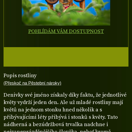
POHLÍDÁM VÁM DOSTUPNOST
Popis rostliny
(Přeskoč na Pěstební nároky)
Denivky své jméno získaly díky faktu, že jednotlivé
květy vydrží jeden den. Ale už mladé rostliny mají
květů na jednom stonku hned několik a s
přibývajícími léty přibývá i stonků s květy. Tato
nádherná a bezúdržbová trvalka nadchne i
nejzaneprázděnějšího člověka, neboť kromě