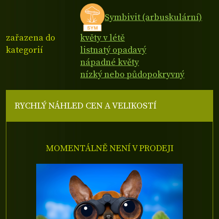
Symbivit (arbuskulární)
zařazena do
květy v létě
kategorií
listnatý opadavý
nápadné květy
nízký nebo půdopokryvný
RYCHLÝ NÁHLED CEN A VELIKOSTÍ
MOMENTÁLNĚ NENÍ V PRODEJI