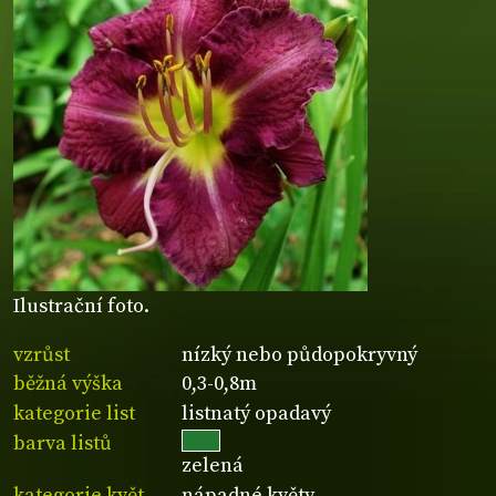
Ilustrační foto.
vzrůst
nízký nebo půdopokryvný
běžná výška
0,3-0,8m
kategorie list
listnatý opadavý
barva listů
zelená
kategorie květ
nápadné květy