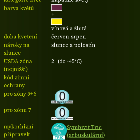
barva květů
+
vínová a žlutá
doba kvetení
červen-srpen
nároky na
slunce a polostín
slunce
USDA zóna
2 (do -45°C)
(nejnižší)
kód zimní
ochrany
pro zóny 5+6
pro zónu 7
mykorhizní
Symbivit Tric
přípravek
(arbuskulární)