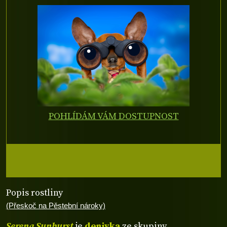
POHLÍDÁM VÁM DOSTUPNOST
Popis rostliny
(Přeskoč na Pěstební nároky)
Serena Sunburst
je
denivka
ze skupiny