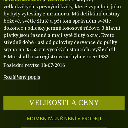
velkokvětých s pevnými květy, které vypadají, jako
by byly vytesány z mramoru. Má delikátní odstíny
béžové, světle žluté a při tom správném světle
dokonce i odlesky jemně lososově růžové. 3 hlavní
plátky jsou řasené a mají sytě žlutý okraj. Kvete
středně době - asi od poloviny července do půlky
srpna na 45-55 cm vysokých stoncích. Vyšlechtil
B.Marshall a zaregistrována byla v roce 1982.
Poslední revize 18-07-2016
Rozšířený popis
VELIKOSTI A CENY
MOMENTÁLNĚ NENÍ V PRODEJI