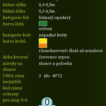
běžná výška
0,4-0,5m
běžná šířka
0,3-0,5m
kategorie list
listnatý opadavý
barva listů
zelená
kategorie květ
nápadné květy
barva květů
různobarevné: žlutá až oranžová
doba kvetení
červenec-srpen
nároky na
slunce a polostín
slunce
USDA zóna
3 (do -40°C)
(nejnižší)
kód zimní
ochrany
pro zóny 5+6