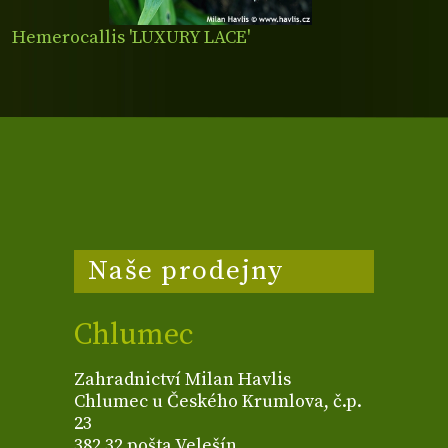
Hemerocallis 'LUXURY LACE'
Naše prodejny
Chlumec
Zahradnictví Milan Havlis
Chlumec u Českého Krumlova, č.p.
23
382 32 pošta Velešín