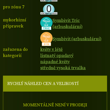
pro zónu 7
mykorhizní
Symbivit Tric
přípravek
(arbuskulární)
Symbivit (arbuskulární)
zařazena do
květy v létě
kategorií
listnatý opadavý
nápadné květy
středně vysoká trvalka
RYCHLÝ NÁHLED CEN A VELIKOSTÍ
MOMENTÁLNĚ NENÍ V PRODEJI