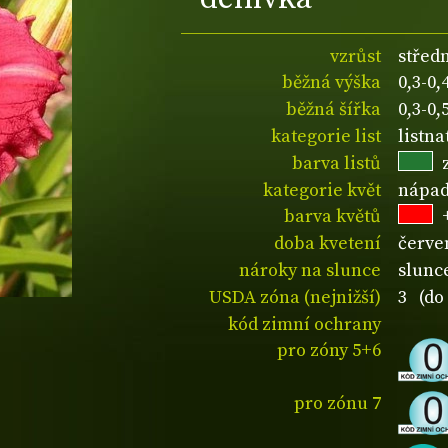
vzrůst
střed
běžná výška
0,3-0
běžná šířka
0,3-0
kategorie list
listn
barva listů
kategorie květ
nápad
barva květů
doba kvetení
červe
nároky na slunce
slunce
USDA zóna (nejnižší)
3 (do 
kód zimní ochrany
pro zóny 5+6
pro zónu 7