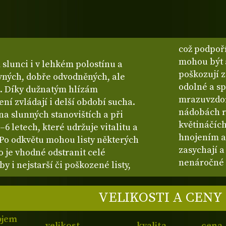
což podpoří
mohou být a
slunci i v lehkém polostínu a
poškozují z
ivných, dobře odvodněných, ale
odolné a sp
h. Díky dužnatým hlízám
mrazuvzdor
í zvládají i delší období sucha.
nádobách r
na slunných stanovištích a při
květináčích
6 letech, které udržuje vitalitu a
hnojením a
 Po odkvětu mohou listy některých
zasychají a
 je vhodné odstranit celé
nenáročné 
y i nejstarší či poškozené listy,
VELIKOSTI A CENY
bjem
velikost
kvalita
cena