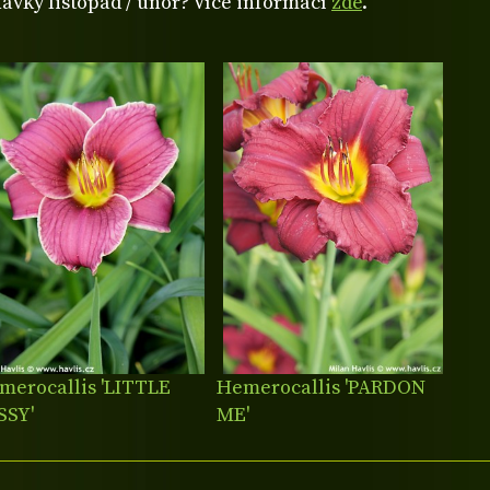
návky listopad / únor? Více informací
zde
.
merocallis 'LITTLE
Hemerocallis 'PARDON
SSY'
ME'