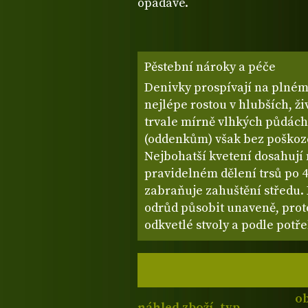
opadavé.
Pěstební nároky a péče
Denivky prospívají na plném 
nejlépe rostou v hlubších, ž
trvale mírně vlhkých půdác
(oddenkům) však bez poškozen
Nejbohatší kvetení dosahují 
pravidelném dělení trsů po 4–
zabraňuje zahuštění středu.
odrůd působit unaveně, proto
odkvetlé stvoly a podle potřeb
o
náhled zboží
typ