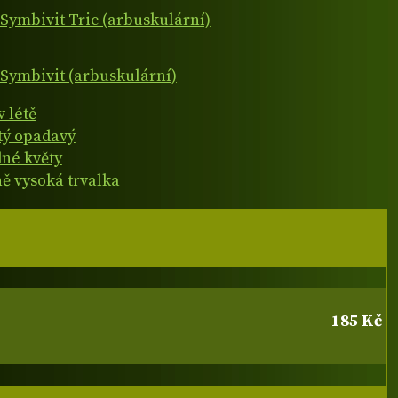
Symbivit Tric (arbuskulární)
Symbivit (arbuskulární)
v létě
atý opadavý
né květy
ně vysoká trvalka
185 Kč