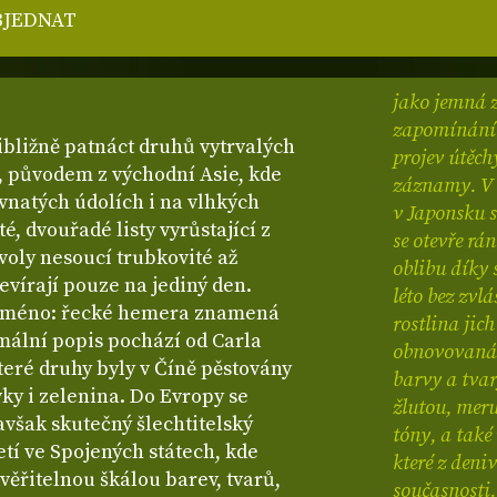
BJEDNAT
jako jemná z
zapomínání 
ibližně patnáct druhů vytrvalých
projev útěchy
h, původem z východní Asie, kde
záznamy.
V
avnatých údolích i na vlhkých
v Japonsku s
é, dvouřadé listy vyrůstající z
se otevře rá
voly nesoucí trubkovité až
oblibu díky 
tevírají pouze na jediný den.
léto bez zvlá
u jméno: řecké hemera znamená
rostlina jic
rmální popis pochází od Carla
obnovovaná 
teré druhy byly v Číně pěstovány
barvy a tvar
ivky i zelenina. Do Evropy se
žlutou, mer
 avšak skutečný šlechtitelský
tóny, a také
etí ve Spojených státech, kde
které z deni
uvěřitelnou škálou barev, tvarů,
současnosti.