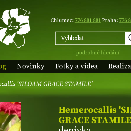
Chlumec:
776 881 881
Praha:
776 8
podrobné hledání
og
Novinky
Fotky a videa
Realiz
callis 'SILOAM GRACE STAMILE'
Hemerocallis '
GRACE STAMILE
denivka