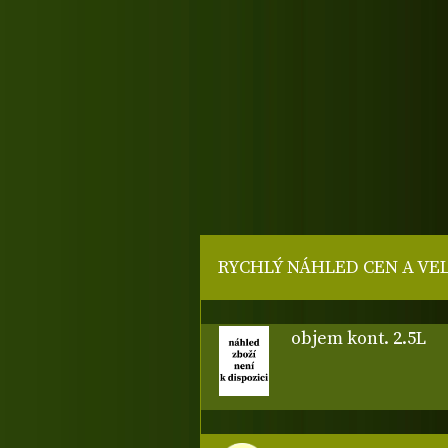
RYCHLÝ NÁHLED CEN A VE
objem kont. 2.5L