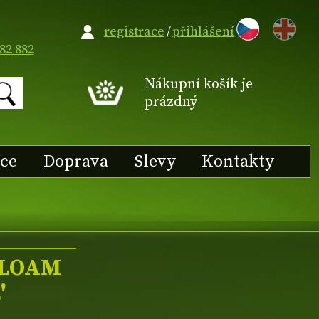
EN
registrace
/
přihlášení
82 882
Nákupní košík je
prázdný
ace
Doprava
Slevy
Kontakty
SILOAM
'