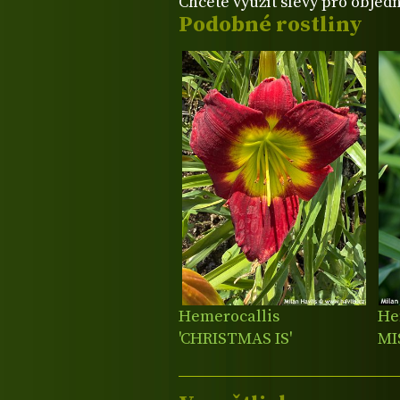
Chcete využít slevy pro objed
Podobné rostliny
Hemerocallis
He
'CHRISTMAS IS'
MI