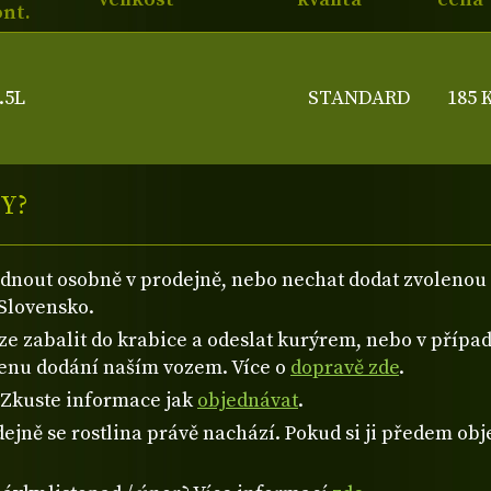
nt.
.5L
STANDARD
185 
Y?
ednout osobně v prodejně, nebo nechat dodat zvolen
Slovensko.
 zabalit do krabice a odeslat kurýrem, nebo v případě
cenu dodání naším vozem. Více o
dopravě zde
.
? Zkuste informace jak
objednávat
.
ejně se rostlina právě nachází. Pokud si ji předem obje