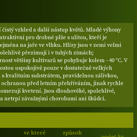
 čistý vzhled a další nástup květů. Mladé výhony
traktivní pro drobné plže s ulitou, kteří je
ejména na jaře ve vlhku. Hlízy jsou v zemi velmi
olehlivě přezimují i v tuhých zimách;
nost většiny kultivarů se pohybuje kolem –40 °C. V
ostou uspokojivě pouze v dostatečně velkých
 s kvalitním substrátem, pravidelnou zálivkou,
 ochranou před letním přehříváním, jinak rychle
 omezují kvetení. Jsou dlouhověké, spolehlivé,
a netrpí závažnými chorobami ani škůdci.
ve které
způsob
počet ks