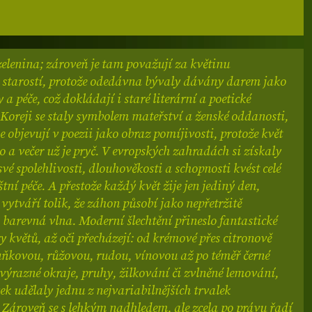
elenina; zároveň je tam považují za květinu
starostí, protože odedávna bývaly dávány darem jako
 a péče, což dokládají i staré literární a poetické
 Koreji se staly symbolem mateřství a ženské oddanosti,
e objevují v poezii jako obraz pomíjivosti, protože květ
no a večer už je pryč. V evropských zahradách si získaly
své spolehlivosti, dlouhověkosti a schopnosti kvést celé
štní péče. A přestože každý květ žije jen jediný den,
h vytváří tolik, že záhon působí jako nepřetržitě
barevná vlna. Moderní šlechtění přineslo fantastické
y květů, až oči přecházejí: od krémové přes citronově
uňkovou, růžovou, rudou, vínovou až po téměř černé
 výrazné okraje, pruhy, žilkování či zvlněné lemování,
vek udělaly jednu z nejvariabilnějších trvalek
 Zároveň se s lehkým nadhledem, ale zcela po právu řadí