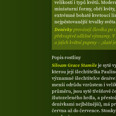
velikostí i typů květů. Mode
miniaturní formy, obří květy,
extrémně bohatě kvetoucí li
nejpěstovanější trvalky světa
Denivky
provázejí člověka po s
překvapivě odlišné významy.
V 
a jejich květní pupeny – ‚zlaté 
Popis rostliny
Siloam Grace Stamile
je sytě 
kterou její šlechtitelka Paul
významné šlechtitelce denivek
menší odrůdu vzrůstem i veliko
průměru, jsou sytě třešňově 
žlutozeleného hrdla, a přestož
denivkami nejběžnější), má p
června až do července. Stonky 