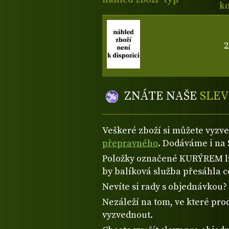
ko
2
ZNÁTE NAŠE
SLEV
Veškeré zboží si můžete vyzv
přepravného
. Dodáváme i na 
Položky označené KURÝREM lze
by balíková služba přesáhla 
Nevíte si rady s objednávkou
Nezáleží na tom, ve které prod
vyzvednout.