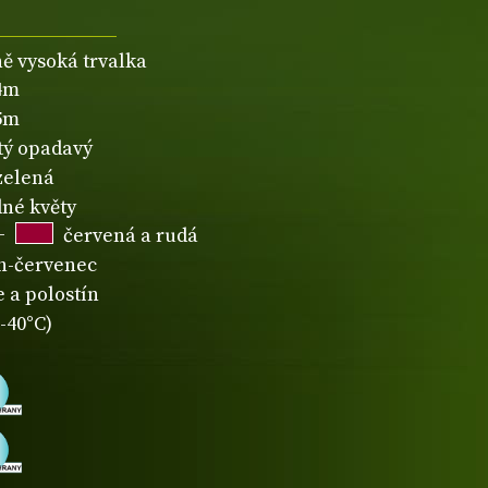
ně vysoká trvalka
,4m
,5m
atý opadavý
zelená
né květy
+
červená a rudá
n-červenec
 a polostín
-40°C)