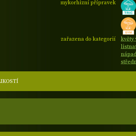
mykorhizní přípravek
zařazena do kategorií
květy 
listn
nápad
střed
LIKOSTÍ