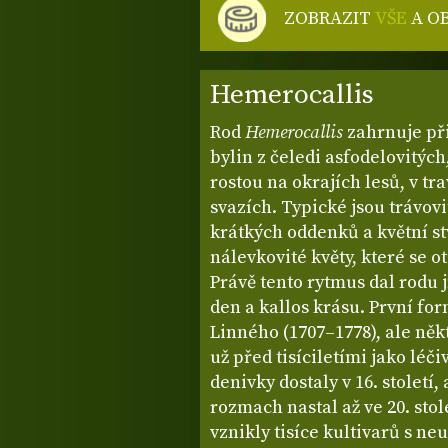
ZOBRAZIT
VŠE
A O
Hemerocallis
Rod
Hemerocallis
zahrnuje př
bylin z čeledi asfodelovitýc
rostou na okrajích lesů, v tr
svazích. Typické jsou trávovit
krátkých oddenků a květní st
nálevkovité květy, které se o
Právě tento rytmus dal rod
den a kallos krásu. První fo
Linného (1707–1778), ale něk
už před tisíciletími jako léč
denivky dostaly v 16. století,
rozmach nastal až ve 20. stol
vznikly tisíce kultivarů s ne