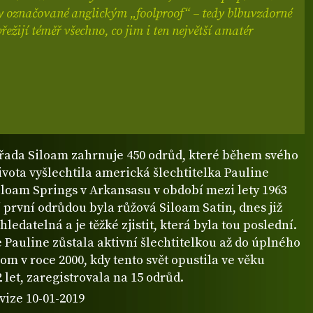
ny označované anglickým „foolproof“ – tedy blbuvzdorné
přežijí téměř všechno, co jim i ten největší amatér
řada Siloam zahrnuje 450 odrůd, které během svého
vota vyšlechtila americká šlechtitelka Pauline
iloam Springs v Arkansasu v období mezi lety 1963
jí první odrůdou byla růžová Siloam Satin, dnes již
ledatelná a je těžké zjistit, která byla tou poslední.
e Pauline zůstala aktivní šlechtitelkou až do úplného
om v roce 2000, kdy tento svět opustila ve věku
 let, zaregistrovala na 15 odrůd.
vize 10-01-2019