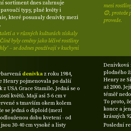
rní sortiment dnes zahrnuje
mezi rostli
 pavoučí typy, plné květy i
😊, protože 
nie, které posunuly denivky mezi
provede.
.
taletí a v různých kulturách získaly
Číně byly ceněny jako léčivé rostliny
jehly‘ – se dodnes používají v kuchyni
Denivková 
plodného ži
vybarvená
denivka
z roku 1984,
Henry ze S
ine Henry pojmenovala po další
až 2000. Je
 z USA Grace Stamile. Jedná se o
téměř nedoh
stí květů. Mají asi 5-6 cm v
To proto, ž
červené s tmavším okem kolem
konce a jen
e se jedná o diploid (mezi
krásných 92
rodlouženou dobu kvetení - od
jsou 30-40 cm vysoké a listy
Poslední re