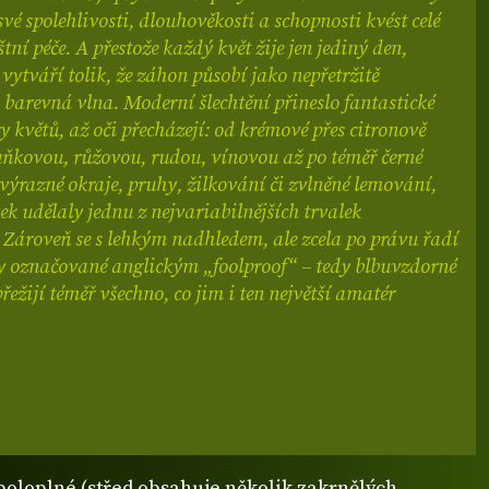
své spolehlivosti, dlouhověkosti a schopnosti kvést celé
štní péče. A přestože každý květ žije jen jediný den,
h vytváří tolik, že záhon působí jako nepřetržitě
barevná vlna. Moderní šlechtění přineslo fantastické
y květů, až oči přecházejí: od krémové přes citronově
uňkovou, růžovou, rudou, vínovou až po téměř černé
 výrazné okraje, pruhy, žilkování či zvlněné lemování,
vek udělaly jednu z nejvariabilnějších trvalek
 Zároveň se s lehkým nadhledem, ale zcela po právu řadí
ny označované anglickým „foolproof“ – tedy blbuvzdorné
přežijí téměř všechno, co jim i ten největší amatér
poloplné (střed obsahuje několik zakrnělých