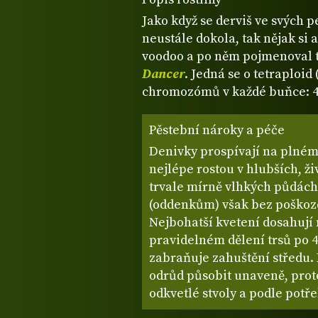
Jako když se derviš ve svých 
neustále dokola, tak nějak si a
voodoo a po něm pojmenoval
Dancer
. Jedná se o tetraploi
chromozómů v každé buňce: 44
Pěstební nároky a péče
Denivky prospívají na plném 
nejlépe rostou v hlubších, ž
trvale mírně vlhkých půdác
(oddenkům) však bez poškozen
Nejbohatší kvetení dosahují 
pravidelném dělení trsů po 4–
zabraňuje zahuštění středu.
odrůd působit unaveně, proto
odkvetlé stvoly a podle potřeb