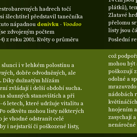
plátků), t
pestrobarevných hadrech točí
Zlatavé hrd
si šlechtitel představil tanečníka
přelomu srp
 tuto nápadnou
denivku
-
Voodoo
listy jsou 
d (se zdvojeným počtem
) z roku 2001. Květy o průměru
Poslední re
což podpoří
mohou být a
slunci i v lehkém polostínu a
poškozují z
ivných, dobře odvodněných, ale
odolné a sp
h. Díky dužnatým hlízám
mrazuvzdor
í zvládají i delší období sucha.
nádobách r
na slunných stanovištích a při
květináčích
6 letech, které udržuje vitalitu a
hnojením a
 Po odkvětu mohou listy některých
zasychají a
 je vhodné odstranit celé
nenáročné 
y i nejstarší či poškozené listy,