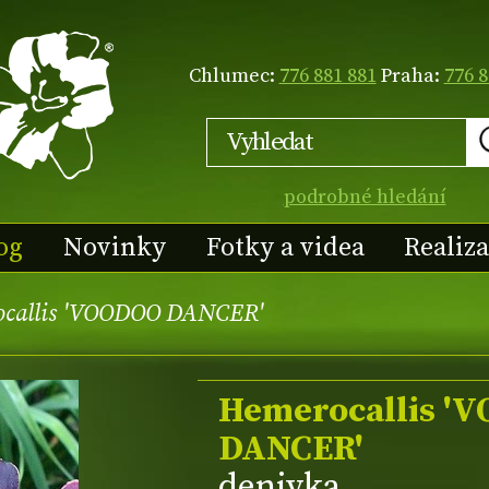
Chlumec:
776 881 881
Praha:
776 8
podrobné hledání
og
Novinky
Fotky a videa
Realiz
callis 'VOODOO DANCER'
Hemerocallis '
DANCER'
denivka