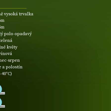
ně vysoká trvalka
,6m
,5m
atý polo-opadavý
zelená
né květy
vínová
nec-srpen
 a polostín
-40°C)