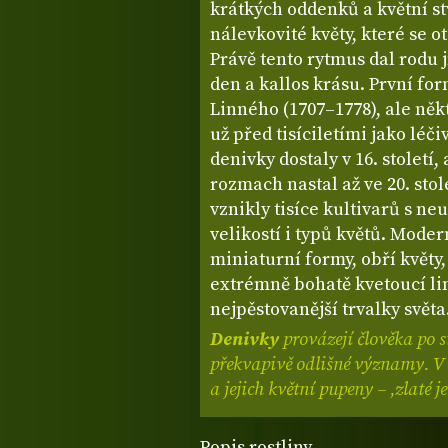
krátkých oddenků a květní st
nálevkovité květy, které se o
Právě tento rytmus dal rod
den a kallos krásu. První fo
Linného (1707–1778), ale něk
už před tisíciletími jako léč
denivky dostaly v 16. století,
rozmach nastal až ve 20. stol
vznikly tisíce kultivarů s ne
velikostí i typů květů. Mode
miniaturní formy, obří květy,
extrémně bohatě kvetoucí li
nejpěstovanější trvalky světa
Denivky
provázejí člověka po s
překvapivě odlišné významy.
V 
a jejich květní pupeny – ‚zlaté 
Popis rostliny