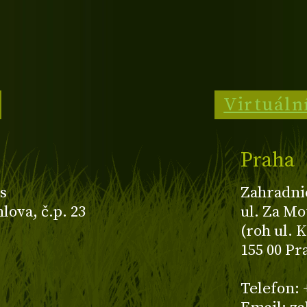
Virtuáln
Praha
s
Zahradni
ova, č.p. 23
ul. Za Mo
(roh ul. 
155 00 Pr
z
Telefon: 