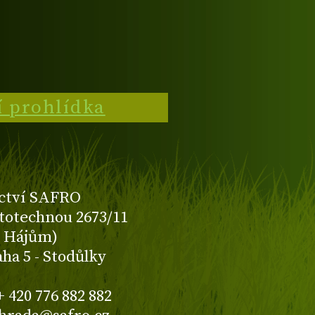
í prohlídka
ctví SAFRO
totechnou 2673/11
K Hájům)
aha 5 - Stodůlky
+ 420 776 882 882