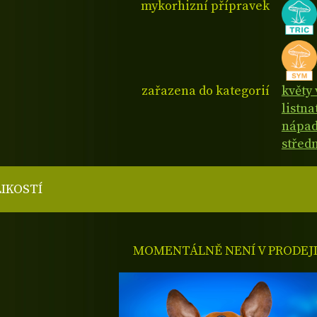
mykorhizní přípravek
zařazena do kategorií
květy 
listn
nápad
střed
LIKOSTÍ
MOMENTÁLNĚ NENÍ V PRODEJ