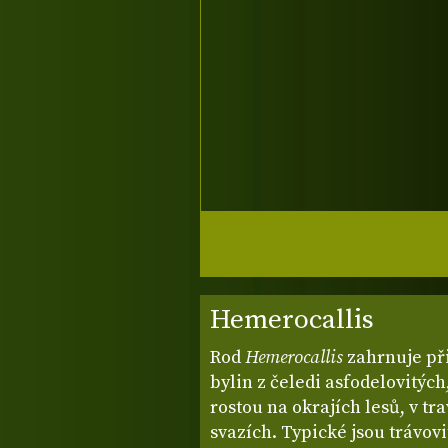
Hemerocallis
Rod
Hemerocallis
zahrnuje př
bylin z čeledi asfodelovitýc
rostou na okrajích lesů, v tr
svazích. Typické jsou trávovit