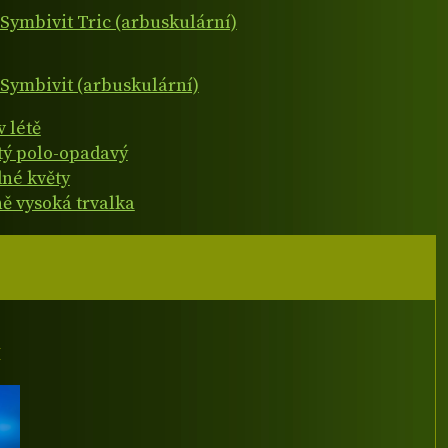
Symbivit Tric (arbuskulární)
Symbivit (arbuskulární)
v létě
atý polo-opadavý
né květy
ně vysoká trvalka
I