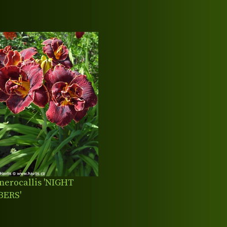
erocallis 'NIGHT
BERS'