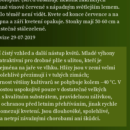
emně vínově červené s nápadným světlejším lemem.
lo téměř není vidět. Kvete od konce července a na
na a září kvetení opakuje. Stonky mají 50-60 cm a
částečně stálezelené.
vize 29-07-2019
 čistý vzhled a další nástup květů. Mladé výhony
traktivní pro drobné plže s ulitou, kteří je
ejména na jaře ve vlhku. Hlízy jsou v zemi velmi
olehlivě přezimují i v tuhých zimách;
nost většiny kultivarů se pohybuje kolem –40 °C. V
ostou uspokojivě pouze v dostatečně velkých
 s kvalitním substrátem, pravidelnou zálivkou,
 ochranou před letním přehříváním, jinak rychle
 omezují kvetení. Jsou dlouhověké, spolehlivé,
a netrpí závažnými chorobami ani škůdci.