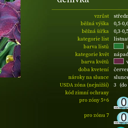
vzrůst
střed
běžná výška
0,5-0
běžná šířka
0,3-0
kategorie list
listn
barva listů
kategorie květ
nápad
barva květů
doba kvetení
červe
nároky na slunce
slunce
USDA zóna (nejnižší)
3 (do 
kód zimní ochrany
pro zóny 5+6
pro zónu 7