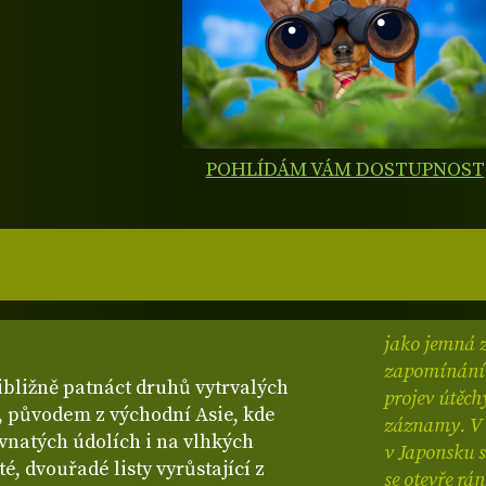
POHLÍDÁM VÁM DOSTUPNOST
jako jemná z
zapomínání 
ibližně patnáct druhů vytrvalých
projev útěchy
h, původem z východní Asie, kde
záznamy.
V
avnatých údolích i na vlhkých
v Japonsku s
é, dvouřadé listy vyrůstající z
se otevře rá