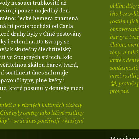
voly nesoucí trubkovité až
oblibu díky 
tevírají pouze na jediný den.
léto bez zvlá
u jméno: řecké hemera znamená
rostlina jic
rmální popis pochází od Carla
obnovovaná 
teré druhy byly v Číně pěstovány
barvy a tvar
ivky i zelenina. Do Evropy se
žlutou, mer
 avšak skutečný šlechtitelský
tóny, a také
etí ve Spojených státech, kde
které z deni
uvěřitelnou škálou barev, tvarů,
současnosti.
rní sortiment dnes zahrnuje
mezi rostli
 pavoučí typy, plné květy i
😊, protože 
nie, které posunuly denivky mezi
provede.
.
taletí a v různých kulturách získaly
Číně byly ceněny jako léčivé rostliny
jehly‘ – se dodnes používají v kuchyni
14 cm jsou 