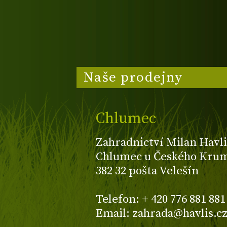
Naše prodejny
Chlumec
Zahradnictví Milan Havli
Chlumec u Českého Kruml
382 32 pošta Velešín
Telefon: + 420 776 881 881
Email: zahrada@havlis.c