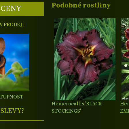
Podobné rostliny
 CENY
 PRODEJI
STUPNOST
Hemerocallis 'BLACK
Hem
E
SLEVY?
STOCKINGS'
EM