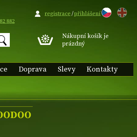
EN
registrace
/
přihlášení
82 882
Nákupní košík je
prázdný
ace
Doprava
Slevy
Kontakty
VOODOO