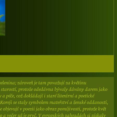
elenina; zároveň je tam považují za květinu
starostí, protože odedávna bývaly dávány darem jako
 a péče, což dokládají i staré literární a poetické
 Koreji se staly symbolem mateřství a ženské oddanosti,
e objevují v poezii jako obraz pomíjivosti, protože květ
no a večer už je pryč. V evropských zahradách si získaly