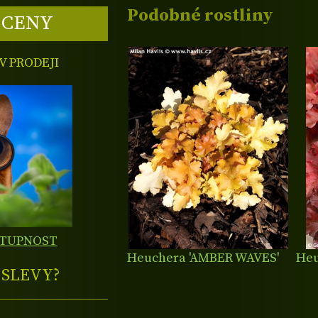
Podobné rostliny
 CENY
 PRODEJI
STUPNOST
Heuchera 'AMBER WAVES'
Heu
E
SLEVY?