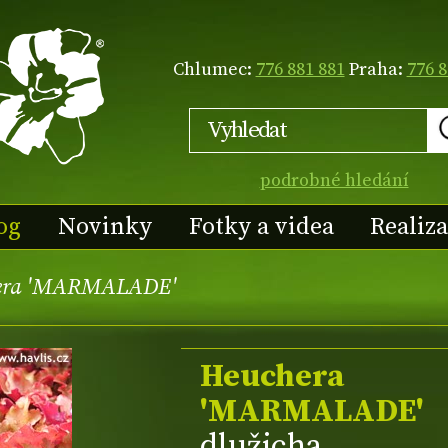
Chlumec:
776 881 881
Praha:
776 8
podrobné hledání
og
Novinky
Fotky a videa
Realiz
era 'MARMALADE'
Heuchera
'MARMALADE'
dlužicha