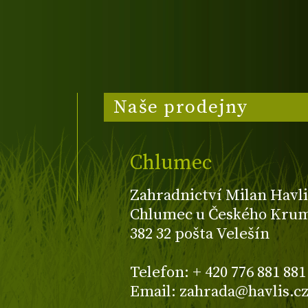
Naše prodejny
Chlumec
Zahradnictví Milan Havli
Chlumec u Českého Kruml
382 32 pošta Velešín
Telefon: + 420 776 881 881
Email: zahrada@havlis.c