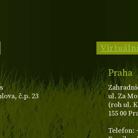
Virtuáln
Praha
s
Zahradni
ova, č.p. 23
ul. Za Mo
(roh ul. 
155 00 Pr
z
Telefon: 