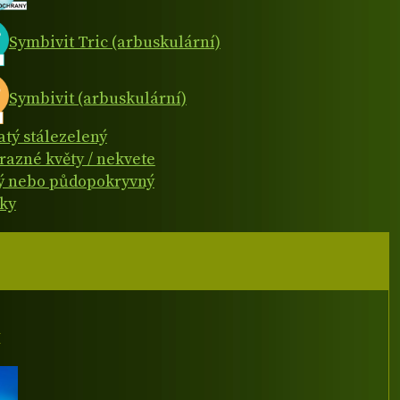
Symbivit Tric (arbuskulární)
Symbivit (arbuskulární)
atý stálezelený
razné květy / nekvete
ý nebo půdopokryvný
lky
I