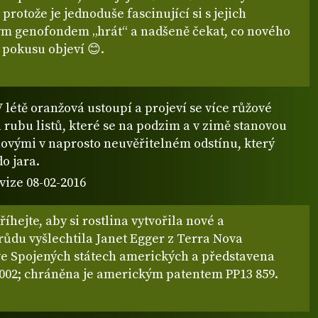
 protože je jednoduše fascinující si s jejich
m genofondem „hrát“ a nadšeně čekat, co nového
 pokusu objeví 😊.
 létě oranžová ustoupí a projeví se více růžové
rubu listů, které se na podzim a v zimě stanovou
alovými v naprosto neuvěřitelném odstínu, který
do jara.
vize 08-02-2016
říhejte, aby si rostlina vytvořila nové a
drůdu vyšlechtila Janet Egger z Terra Nova
ve Spojených státech amerických a představena
2002; chráněna je americkým patentem PP13 859.