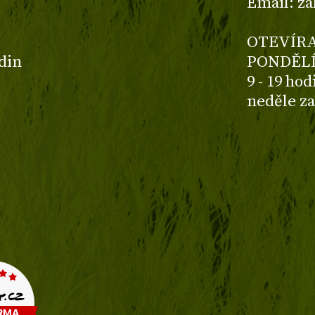
Email: z
OTEVÍRA
odin
PONDĚLÍ
9 - 19 ho
neděle z