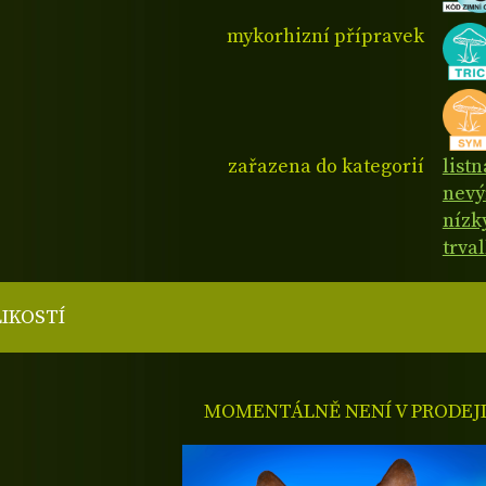
mykorhizní přípravek
zařazena do kategorií
listn
nevý
nízk
trva
LIKOSTÍ
MOMENTÁLNĚ NENÍ V PRODEJ