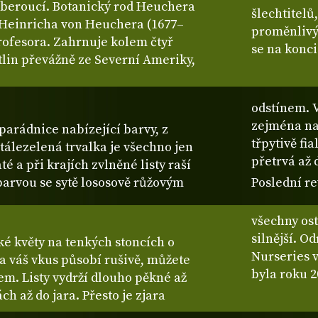
chberoucí. Botanický rod Heuchera
šlechtitelů,
 Heinricha von Heuchera (1677–
proměnlivý
rofesora. Zahrnuje kolem čtyř
se na konci
tlin převážně ze Severní Ameriky,
odstínem. V
zejména na 
parádnice nabízející barvy, z
třpytivě fi
stálezelená trvalka je všechno jen
přetrvá až 
té a při krajích zvlněné listy raší
barvou se sytě lososově růžovým
Poslední re
všechny ost
silnější. O
é květy na tenkých stoncích o
Nurseries 
a váš vkus působí rušivě, můžete
byla roku 
tem. Listy vydrží dlouho pěkné až
ch až do jara. Přesto je zjara