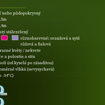
ý nebo půdopokryvný
0,5m
0,4m
atý stálezelený
různobarevné: oranžová a sytě
růžová a fialová
razné květy / nekvete
e a polostín a stín
koli (od kyselá po zásaditou)
oměrně vlhká (nevysychavá)
o -34°C)