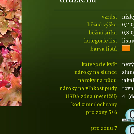
vzrůst
nízk
běžná výška
0,2-
běžná šířka
0,3-
kategorie list
listn
barva listů
kategorie květ
nevý
nároky na slunce
slunc
nároky na půdu
jaká
nároky na vlhkost půdy
rovn
USDA zóna (nejnižší)
4 (d
kód zimní ochrany
pro zóny 5+6
pro zónu 7