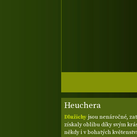
Heuchera
Dlužichy
jsou nenáročné, zat
získaly oblibu díky svým kr
někdy i v bohatých květenstvíc