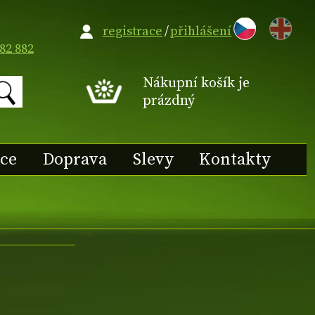
EN
registrace
/
přihlášení
82 882
Nákupní košík je
prázdný
ace
Doprava
Slevy
Kontakty