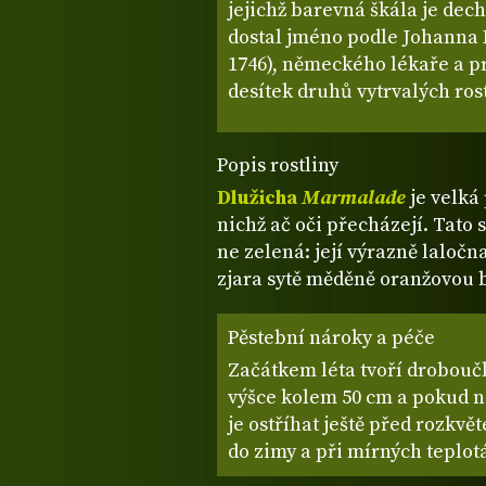
jejichž barevná škála je de
dostal jméno podle Johanna
1746), německého lékaře a p
desítek druhů vytrvalých ros
Popis rostliny
Dlužicha
Marmalade
je velká 
nichž ač oči přecházejí. Tato 
ne zelená: její výrazně laločna
zjara sytě měděně oranžovou 
Pěstební nároky a péče
Začátkem léta tvoří droboučk
výšce kolem 50 cm a pokud n
je ostříhat ještě před rozkvě
do zimy a při mírných teplotá