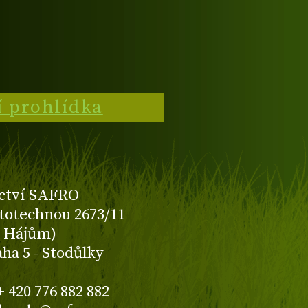
í prohlídka
ctví SAFRO
totechnou 2673/11
K Hájům)
aha 5 - Stodůlky
+ 420 776 882 882