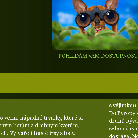
POHLÍDÁM VÁM DOSTUPNOST
s výjimkou
Do Evropy s
o velmi nápadné trvalky, které si
druhů bývá 
ásným listům a drobným květům,
sebou často
h. Vytvářejí husté trsy s listy,
dozrává. Ne