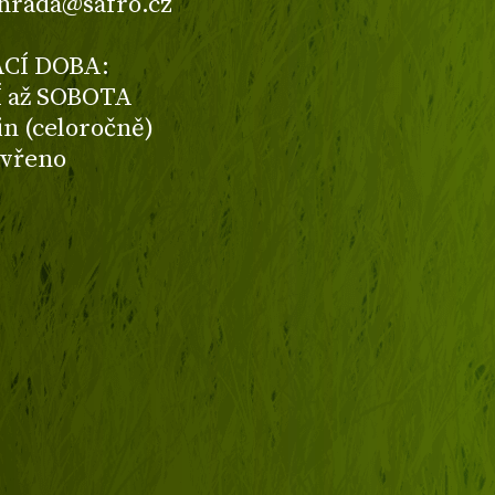
ahrada@safro.cz
CÍ DOBA:
 až SOBOTA
din (celoročně)
avřeno