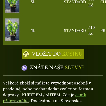
5L
STANDARD
C
Kč
510
5L
STANDARD
PR
Kč
VLOŽIT DO
KOŠÍKU
ZNÁTE NAŠE
SLEVY?
Veškeré zboží si můžete vyzvednout osobně v
prodejně, nebo nechat dodat zvolenou formou
dopravy - KURÝREM / AUTEM. Zde je
ceník
přepravného
. Dodáváme i na Slovensko.