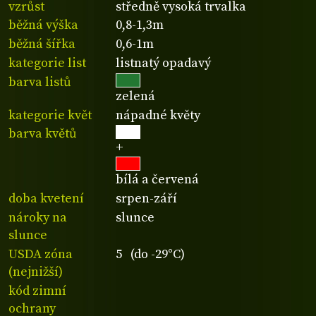
vzrůst
středně vysoká trvalka
běžná výška
0,8-1,3m
běžná šířka
0,6-1m
kategorie list
listnatý opadavý
barva listů
zelená
kategorie květ
nápadné květy
barva květů
+
bílá a červená
doba kvetení
srpen-září
nároky na
slunce
slunce
USDA zóna
5 (do -29°C)
(nejnižší)
kód zimní
ochrany