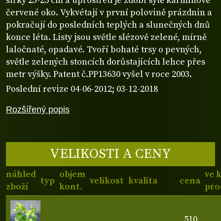
šířky 23-25 cm a uprostřed je zdobí sytě karmínově
červené oko. Vykvétají v první polovině prázdnin a
pokračují do posledních teplých a slunečných dnů
konce léta. Listy jsou světle slézově zelené, mírně
laločnaté, opadavé. Tvoří bohaté trsy o pevných,
světle zelených stoncích dorůstajících lehce přes
metr výšky. Patent č.PP13630 vyšel v roce 2003.
Poslední revize 04-06-2012; 03-12-2018
Rozšířený popis
VELIKOSTI A CENY
náhled
objem
ve 
typ
velikost
kvalita
cena
zboží
kont.
pro
510