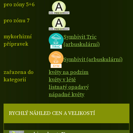
pro zóny 5+6
pro zónu 7
mykorhizní
Symbivit Tric
přípravek
(arbuskulární)
Symbivit (arbuskulární)
zařazena do
květy na podzim
kategorií
květy v létě
listnatý opadavý
nápadné květy
RYCHLÝ NÁHLED CEN A VELIKOSTÍ