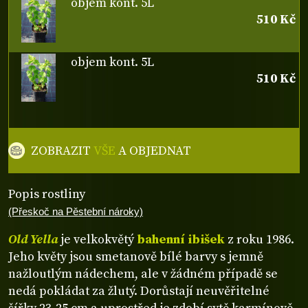
objem kont. 5L
510 Kč
objem kont. 5L
510 Kč
ZOBRAZIT
VŠE
A OBJEDNAT
Popis rostliny
(Přeskoč na Pěstební nároky)
Old Yella
je velkokvětý
bahenní ibišek
z roku 1986.
Jeho květy jsou smetanově bílé barvy s jemně
nažloutlým nádechem, ale v žádném případě se
nedá pokládat za žlutý. Dorůstají neuvěřitelné