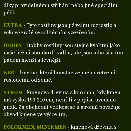
díky pravidelnému stříhání nebo jiné speciální
péči.
EXTRA
- Tyto rostliny jsou již velmi rozrostlé a
věkově zralé se solitérním vzezřením.
HOBBY
- Hobby rostliny jsou stejně kvalitní jako
naše běžná standard kvalita, ale jsou mladší a tím
pádem menší a levnější.
KEŘ
- dřevina, která houstne zejména větvemi
rostoucími od země.
STROM
- kmenová dřevina s korunou, kdy kmen
má výšku 190-210 cm, není-li v popisu uvedeno
jinak. Za obchodní velikost se u stromů považuje
obvod kmene ve výšce 1m.
POLOKMEN, MINIKMEN
- kmenová dřevina s