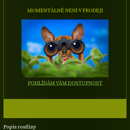
MOMENTÁLNĚ NENÍ V PRODEJI
POHLÍDÁM VÁM DOSTUPNOST
Popis rostliny