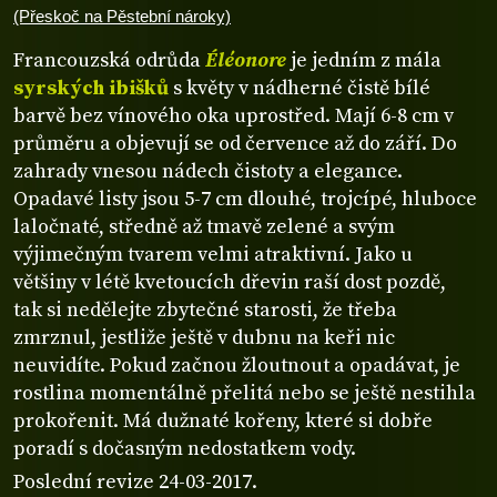
(Přeskoč na Pěstební nároky)
Francouzská odrůda
Éléonore
je jedním z mála
syrských ibišků
s květy v nádherné čistě bílé
barvě bez vínového oka uprostřed. Mají 6-8 cm v
průměru a objevují se od července až do září. Do
zahrady vnesou nádech čistoty a elegance.
Opadavé listy jsou 5-7 cm dlouhé, trojcípé, hluboce
laločnaté, středně až tmavě zelené a svým
výjimečným tvarem velmi atraktivní. Jako u
většiny v létě kvetoucích dřevin raší dost pozdě,
tak si nedělejte zbytečné starosti, že třeba
zmrznul, jestliže ještě v dubnu na keři nic
neuvidíte. Pokud začnou žloutnout a opadávat, je
rostlina momentálně přelitá nebo se ještě nestihla
prokořenit. Má dužnaté kořeny, které si dobře
poradí s dočasným nedostatkem vody.
Poslední revize 24-03-2017.