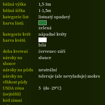
běžná výška
1,5-3m
běžná šířka
1-1,5m
kategorie list
listnatý opadavý
barva listů
zelená
kategorie květ
nápadné květy
barva květů
bílá
doba kvetení
červenec-září
nároky na
slunce
slunce
nároky na půdu
neutrální
nároky na
toleruje (ale nevyžaduje) mokro
vlhkost půdy
USDA zóna
5 (do -29°C)
(nejnižší)
kód zimní