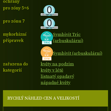
ochrany
pro zóny 5+6
pro zónu 7
mykorhizní
Symbivit Tric
přípravek
(arbuskulární)
Symbivit (arbuskulární)
zařazena do
květy na podzim
kategorií
květy v létě
listnatý opadavý
nápadné květy
RYCHLÝ NÁHLED CEN A VELIKOSTÍ