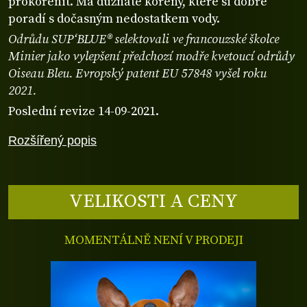
prokořenit. Má dužnaté kořeny, které si dobře
poradí s dočasným nedostatkem vody.
Odrůdu SUP‘BLUE® selektovali ve francouzské školce
Minier jako vylepšení předchozí modře kvetoucí odrůdy
Oiseau Bleu. Evropský patent EU 57848 vyšel roku
2021.
Poslední revize 14-09-2021.
Rozšířený popis
VELIKOSTI A CENY
MOMENTÁLNĚ NENÍ V PRODEJI