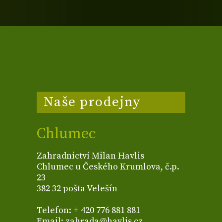
Naše prodejny
Chlumec
Zahradnictví Milan Havlis
Chlumec u Českého Krumlova, č.p.
23
382 32 pošta Velešín
Telefon: + 420 776 881 881
Email: zahrada@havlis.cz