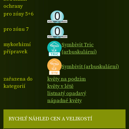
ochrany
pro zóny 5+6
pro zónu 7
mykorhizní
Symbivit Tric
přípravek
(arbuskulární)
Symbivit (arbuskulární)
zařazena do
květy na podzim
kategorií
květy v létě
listnatý opadavý
nápadné květy
RYCHLÝ NÁHLED CEN A VELIKOSTÍ