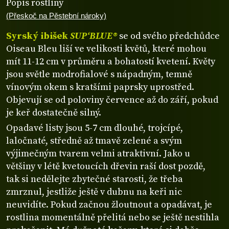
Popis rostliny
(Přeskoč na Pěstební nároky)
Syrský ibišek
SUP‘BLUE®
se od svého předchůdce
Oiseau Bleu liší ve velikosti květů, které mohou
mít 11-12 cm v průměru a bohatostí kvetení. Květy
jsou světle modrofialové s nápadným, temně
vínovým okem s kratšími paprsky uprostřed.
Objevují se od poloviny července až do září, pokud
je keř dostatečně silný.
Opadavé listy jsou 5-7 cm dlouhé, trojcípé,
laločnaté, středně až tmavě zelené a svým
výjimečným tvarem velmi atraktivní. Jako u
většiny v létě kvetoucích dřevin raší dost pozdě,
tak si nedělejte zbytečné starosti, že třeba
zmrznul, jestliže ještě v dubnu na keři nic
neuvidíte. Pokud začnou žloutnout a opadávat, je
rostlina momentálně přelitá nebo se ještě nestihla