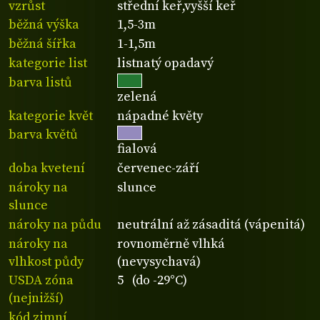
vzrůst
střední keř,vyšší keř
běžná výška
1,5-3m
běžná šířka
1-1,5m
kategorie list
listnatý opadavý
barva listů
zelená
kategorie květ
nápadné květy
barva květů
fialová
doba kvetení
červenec-září
nároky na
slunce
slunce
nároky na půdu
neutrální až zásaditá (vápenitá)
nároky na
rovnoměrně vlhká
vlhkost půdy
(nevysychavá)
USDA zóna
5 (do -29°C)
(nejnižší)
kód zimní