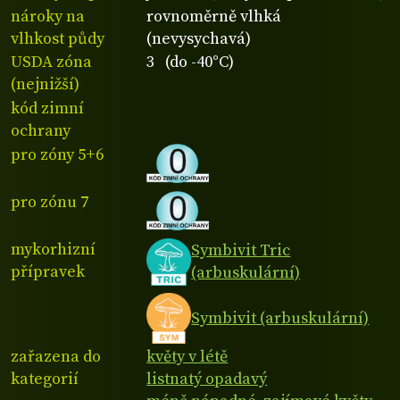
nároky na
rovnoměrně vlhká
vlhkost půdy
(nevysychavá)
USDA zóna
3 (do -40°C)
(nejnižší)
kód zimní
ochrany
pro zóny 5+6
pro zónu 7
mykorhizní
Symbivit Tric
přípravek
(arbuskulární)
Symbivit (arbuskulární)
zařazena do
květy v létě
kategorií
listnatý opadavý