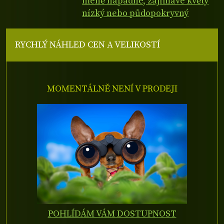
méně nápadné, zajímavé květy
nízký nebo půdopokryvný
RYCHLÝ NÁHLED CEN A VELIKOSTÍ
MOMENTÁLNĚ NENÍ V PRODEJI
POHLÍDÁM VÁM DOSTUPNOST