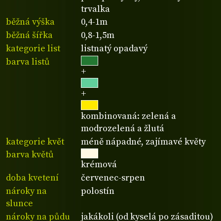
trvalka
běžná výška
0,4-1m
běžná šířka
0,8-1,5m
kategorie list
listnatý opadavý
barva listů
+
+
kombinovaná: zelená a
modrozelená a žlutá
kategorie květ
méně nápadné, zajímavé květy
barva květů
krémová
doba kvetení
červenec-srpen
nároky na
polostín
slunce
nároky na půdu
jakákoli (od kyselá po zásaditou)