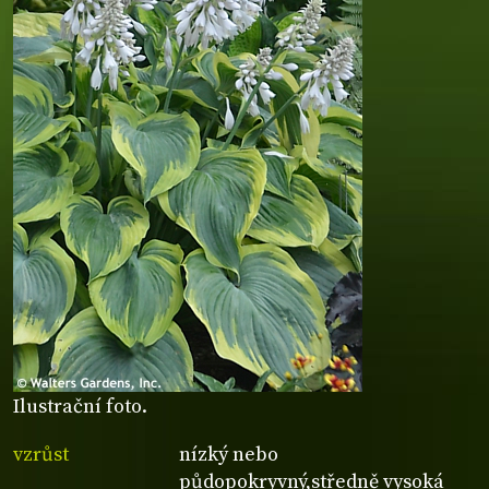
Ilustrační foto.
vzrůst
nízký nebo
půdopokryvný,středně vysoká