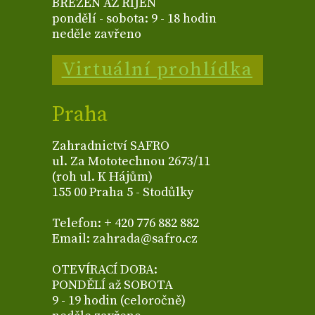
BŘEZEN AŽ ŘÍJEN
pondělí - sobota: 9 - 18 hodin
neděle zavřeno
Virtuální prohlídka
Praha
Zahradnictví SAFRO
ul. Za Mototechnou 2673/11
(roh ul. K Hájům)
155 00 Praha 5 - Stodůlky
Telefon: + 420 776 882 882
Email: zahrada@safro.cz
OTEVÍRACÍ DOBA:
PONDĚLÍ až SOBOTA
9 - 19 hodin (celoročně)