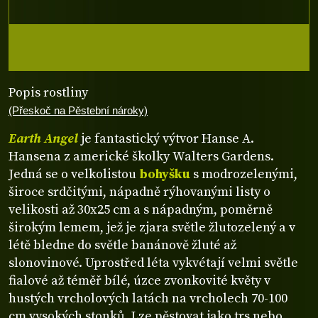
Popis rostliny
(Přeskoč na Pěstební nároky)
Earth Angel
je fantastický výtvor Hanse A.
Hansena z americké školky Walters Gardens.
Jedná se o velkolistou
bohyšku
s modrozelenými,
široce srdčitými, nápadně rýhovanými listy o
velikosti až 30x25 cm a s nápadným, poměrně
širokým lemem, jež je zjara světle žlutozelený a v
létě bledne do světle banánově žluté až
slonovinové. Uprostřed léta vykvétají velmi světle
fialové až téměř bílé, úzce zvonkovité květy v
hustých vrcholových latách na vrcholech 70-100
cm vysokých stonků. Lze pěstovat jako trs nebo