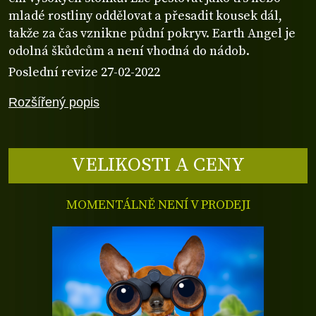
mladé rostliny oddělovat a přesadit kousek dál,
takže za čas vznikne půdní pokryv. Earth Angel je
odolná škůdcům a není vhodná do nádob.
Poslední revize 27-02-2022
Rozšířený popis
VELIKOSTI A CENY
MOMENTÁLNĚ NENÍ V PRODEJI