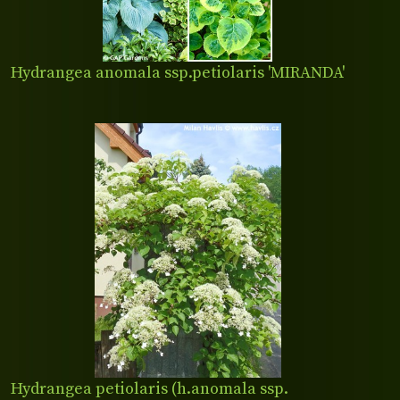
Hydrangea anomala ssp.petiolaris 'MIRANDA'
Hydrangea petiolaris (h.anomala ssp.