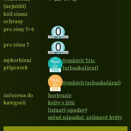
(nejnižší)
kód zimní
ochrany
pro zóny 5+6
pro zónu 7
mykorhizní
Symbivit Tric
přípravek
(arbuskulární)
Symbivit (arbuskulární)
zařazena do
hortenzie
kategorií
květy v létě
listnatý opadavý
méně nápadné, zajímavé květy