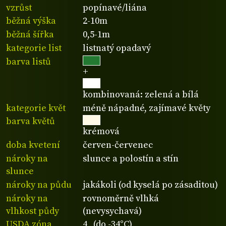
vzrůst
popínavé/liána
běžná výška
2-10m
běžná šířka
0,5-1m
kategorie list
listnatý opadavý
barva listů
+
kombinovaná: zelená a bílá
kategorie květ
méně nápadné, zajímavé květy
barva květů
krémová
doba kvetení
červen-červenec
nároky na
slunce a polostín a stín
slunce
nároky na půdu
jakákoli (od kyselá po zásaditou)
nároky na
rovnoměrně vlhká
vlhkost půdy
(nevysychavá)
USDA zóna
4 (do -34°C)