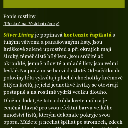
Popis rostliny
(Přeskoč na Pěstební nároky)
Silver Lining
je popínavá
hortenzie řapíkatá
s
tuhými větvemi a panašovanými listy. Jsou
hráškově zelené uprostřed a při okrajích mají
široký, téměř čistě bílý lem. Jsou srdčité až
okrouhlé, jemně pilovité a mladé listy jsou velmi
lesklé. Na podzim se barví do žluté. Od začátku do
poloviny léta vykvétají ploché chocholíky krémově
bílých květů, jejichž jednotlivé kvítky se otevírají
postupně a na rostlině vydrží vcelku dlouho.
Dlužno dodat, že tato odrůda kvete málo a je
ceněná hlavně pro svou efektní barvu velkého
množství listů, kterým dokonale pokryje svou
oporu. Můžete ji nechat šplhat po stromech, zdech