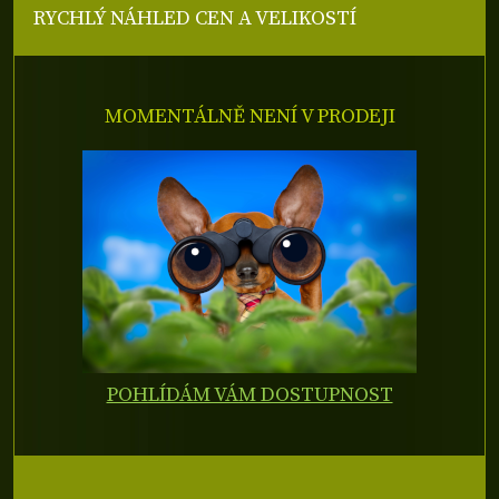
RYCHLÝ NÁHLED CEN A VELIKOSTÍ
MOMENTÁLNĚ NENÍ V PRODEJI
POHLÍDÁM VÁM DOSTUPNOST