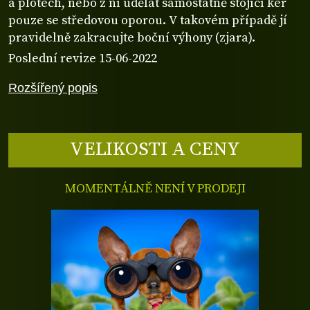
a plotech, nebo z ní udělat samostatně stojící keř
pouze se středovou oporou. V takovém případě jí
pravidelně zakracujte boční výhony (zjara).
Poslední revize 15-06-2022
Rozšířený popis
VELIKOSTI A CENY
MOMENTÁLNĚ NENÍ V PRODEJI