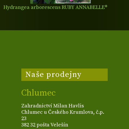
Hydrangea arborescens RUBY ANNABELLE®
Naše prodejny
Chlumec
Zahradnictví Milan Havlis
Chlumec u Českého Krumlova, č.p.
23
382 32 pošta Velešín