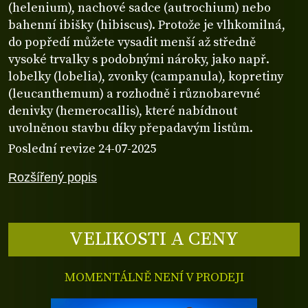
(helenium), nachové sadce (autrochium) nebo
bahenní ibišky (hibiscus). Protože je vlhkomilná,
do popředí můžete vysadit menší až středně
vysoké trvalky s podobnými nároky, jako např.
lobelky (lobelia), zvonky (campanula), kopretiny
(leucanthemum) a rozhodně i různobarevné
denivky (hemerocallis), které nabídnout
uvolněnou stavbu díky přepadavým listům.
Poslední revize 24-07-2025
Rozšířený popis
VELIKOSTI A CENY
MOMENTÁLNĚ NENÍ V PRODEJI