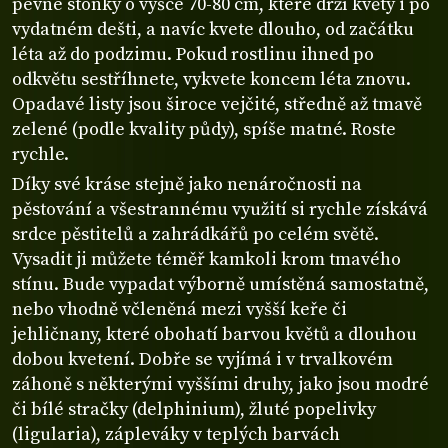
pevné stonky o výšce 70-80 cm, které drží květy i po
vydatném dešti, a navíc kvete dlouho, od začátku
léta až do podzimu. Pokud rostlinu ihned po
odkvětu sestříhnete, vykvete koncem léta znovu.
Opadavé listy jsou široce vejčité, středně až tmavě
zelené (podle kvality půdy), spíše matné. Roste
rychle.
Díky své kráse stejně jako nenáročnosti na
pěstování a všestrannému využití si rychle získává
srdce pěstitelů a zahrádkářů po celém světě.
Vysadit ji můžete téměř kamkoli krom tmavého
stínu. Bude vypadat výborně umístěná samostatně,
nebo vhodně včleněná mezi vyšší keře či
jehličnany, které obohatí barvou květů a dlouhou
dobou kvetení. Dobře se vyjímá i v trvalkovém
záhoně s některými vyššími druhy, jako jsou modré
či bílé stračky (delphinium), žluté popelivky
(ligularia), zápleváky v teplých barvách