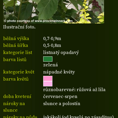
Ilustrační foto.
běžná výška
0,7-0,9m
běžná šířka
0,5-0,8m
kategorie list
listnatý opadavý
barva listů
zelená
kategorie květ
nápadné květy
barva květů
různobarevné: růžová až lila
doba kvetení
červenec-srpen
nároky na
slunce a polostín
slunce
nároky na půdu
jakákoli (od kyselá po zásaditou)