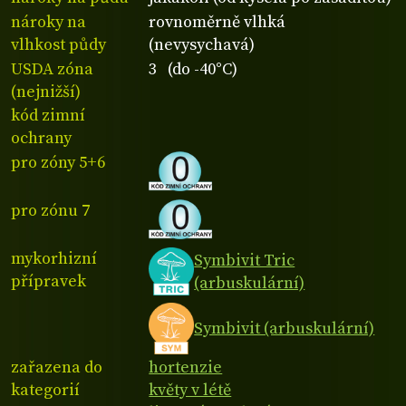
nároky na
rovnoměrně vlhká
vlhkost půdy
(nevysychavá)
USDA zóna
3 (do -40°C)
(nejnižší)
kód zimní
ochrany
pro zóny 5+6
pro zónu 7
mykorhizní
Symbivit Tric
přípravek
(arbuskulární)
Symbivit (arbuskulární)
zařazena do
hortenzie
kategorií
květy v létě