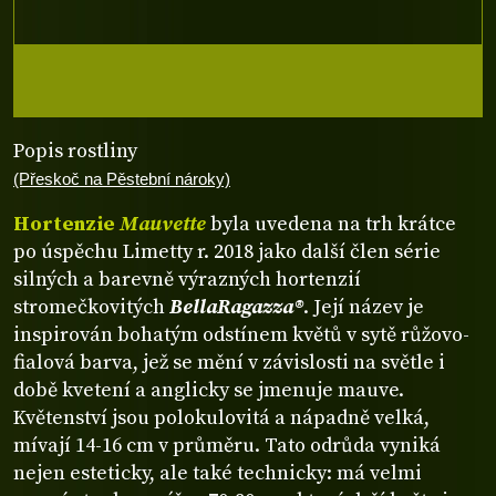
Popis rostliny
(Přeskoč na Pěstební nároky)
Hortenzie
Mauvette
byla uvedena na trh krátce
po úspěchu Limetty r. 2018 jako další člen série
silných a barevně výrazných hortenzií
stromečkovitých
BellaRagazza®
. Její název je
inspirován bohatým odstínem květů v sytě růžovo-
fialová barva, jež se mění v závislosti na světle i
době kvetení a anglicky se jmenuje mauve.
Květenství jsou polokulovitá a nápadně velká,
mívají 14-16 cm v průměru. Tato odrůda vyniká
nejen esteticky, ale také technicky: má velmi