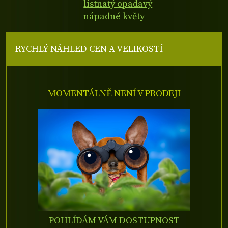
listnatý opadavý
nápadné květy
RYCHLÝ NÁHLED CEN A VELIKOSTÍ
MOMENTÁLNĚ NENÍ V PRODEJI
POHLÍDÁM VÁM DOSTUPNOST