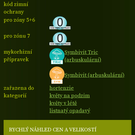
kód zimní
ochrany
pro zóny 5+6
pro zónu 7
mykorhizní
Symbivit Tric
přípravek
(arbuskulární)
Symbivit (arbuskulární)
zařazena do
hortenzie
kategorií
květy na podzim
květy v létě
listnatý opadavý
RYCHLÝ NÁHLED CEN A VELIKOSTÍ