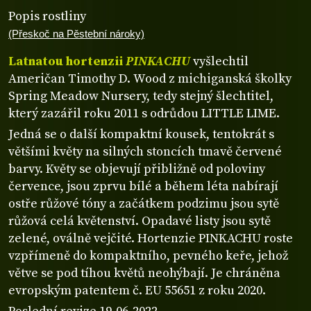
Popis rostliny
(Přeskoč na Pěstební nároky)
Latnatou hortenzii
PINKACHU
vyšlechtil
Američan Timothy D. Wood z michiganská školky
Spring Meadow Nursery, tedy stejný šlechtitel,
který zazářil roku 2011 s odrůdou LITTLE LIME.
Jedná se o další kompaktní kousek, tentokrát s
většími květy na silných stoncích tmavě červené
barvy. Květy se objevují přibližně od poloviny
července, jsou zprvu bílé a během léta nabírají
ostře růžové tóny a začátkem podzimu jsou sytě
růžová celá květenství. Opadavé listy jsou sytě
zelené, oválně vejčité. Hortenzie PINKACHU roste
vzpřímeně do kompaktního, pevného keře, jehož
větve se pod tíhou květů neohýbají. Je chráněna
evropským patentem č. EU 55651 z roku 2020.