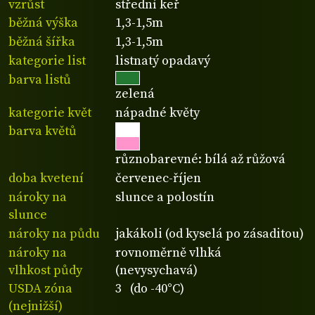
vzrůst
střední keř
běžná výška
1,3-1,5m
běžná šířka
1,3-1,5m
kategorie list
listnatý opadavý
barva listů
zelená
kategorie květ
nápadné květy
barva květů
různobarevné: bílá až růžová
doba kvetení
červenec-říjen
nároky na
slunce a polostín
slunce
nároky na půdu
jakákoli (od kyselá po zásaditou)
nároky na
rovnoměrně vlhká
vlhkost půdy
(nevysychavá)
USDA zóna
3 (do -40°C)
(nejnižší)