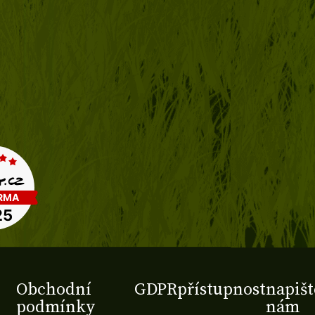
Obchodní
GDPR
přístupnost
napišt
podmínky
nám