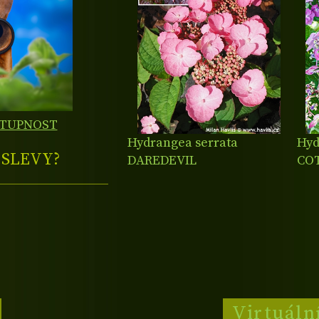
STUPNOST
Hydrangea serrata
Hyd
E
SLEVY?
DAREDEVIL
CO
Virtuáln