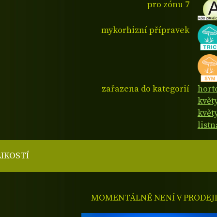
pro zónu 7
mykorhizní přípravek
zařazena do kategorií
hort
květ
květy
list
LIKOSTÍ
MOMENTÁLNĚ NENÍ V PRODEJ