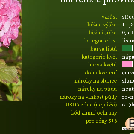
vzrůst
stře
běžná výška
1-1,
běžná šířka
0,5-
kategorie list
list
barva listů
kategorie květ
nápa
barva květů
doba kvetení
červ
nároky na slunce
slun
nároky na půdu
neut
nároky na vlhkost půdy
rovn
USDA zóna (nejnižší)
6 (d
kód zimní ochrany
pro zóny 5+6