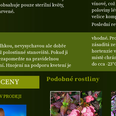
vínové, což
 obsahuje pouze sterilní květy,
poloviny lé
arvené.
velice komp
Poslední re
vhodné. Pro
zásaditá z
vlhkou, nevysychavou ale dobře
hortenzie v
polostinné stanoviště. Pokud ji
místě chrá
nezapomeňte na pravidelnou
do cca -23°
ní. Hnojení na podporu kvetení je
Podobné rostliny
 CENY
 PRODEJI