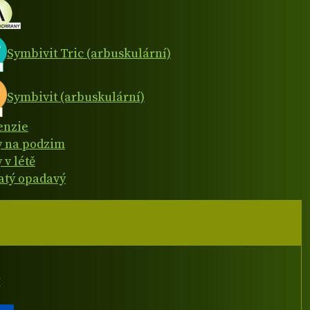
Symbivit Tric (arbuskulární)
Symbivit (arbuskulární)
enzie
y na podzim
 v létě
natý opadavý
I