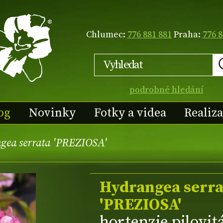
Chlumec:
776 881 881
Praha:
776 8
podrobné hledání
og
Novinky
Fotky a videa
Realiz
gea serrata 'PREZIOSA'
Hydrangea serra
'PREZIOSA'
hortenzie pilovit