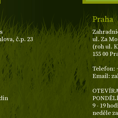
Praha
s
Zahradni
ova, č.p. 23
ul. Za Mo
(roh ul. 
155 00 Pr
z
Telefon: 
Email: z
OTEVÍRA
odin
PONDĚLÍ
9 - 19 ho
neděle z