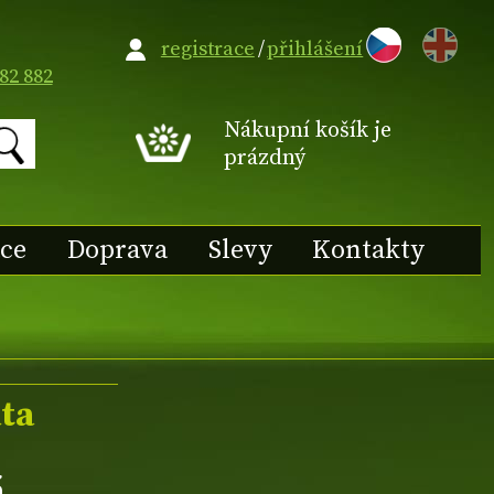
EN
registrace
/
přihlášení
82 882
Nákupní košík je
prázdný
ace
Doprava
Slevy
Kontakty
ta
á