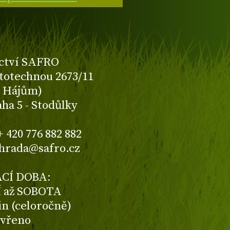
ctví SAFRO
totechnou 2673/11
K Hájům)
aha 5 - Stodůlky
+ 420 776 882 882
ahrada@safro.cz
CÍ DOBA:
 až SOBOTA
din (celoročně)
avřeno