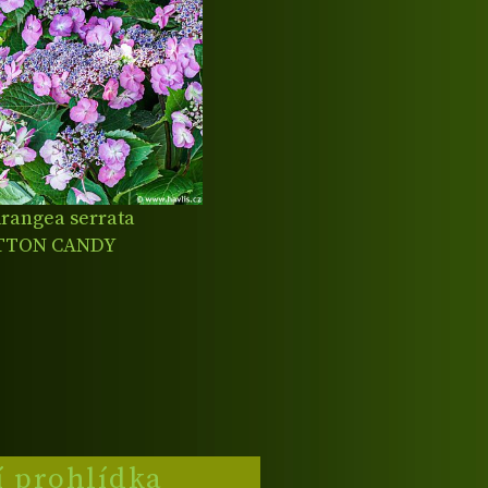
rangea serrata
TTON CANDY
í prohlídka