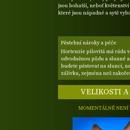
jsou bohatší, neboť květenství
které jsou nápadné a sytě vyb
Pěstební nároky a péče
Hortenzie pilovitá má ráda 
odvodněnou půdu a slunné až 
budete pěstovat na slunci, 
zálivku, zejména než zakoře
VELIKOSTI A
MOMENTÁLNĚ NENÍ V