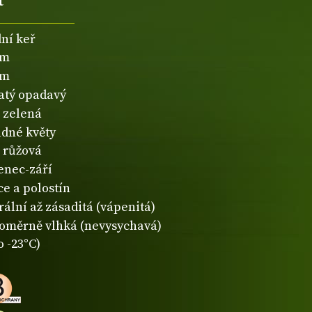
dní keř
5m
1m
natý opadavý
zelená
dné květy
růžová
enec-září
ce a polostín
rální až zásaditá (vápenitá)
oměrně vlhká (nevysychavá)
o -23°C)