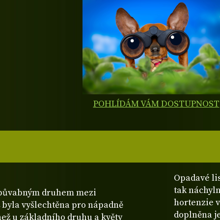
POHLÍDÁM VÁM DOSTUPNOST
Opadavé lis
tak náchyln
e půvabným druhem mezi
hortenzie v
byla vyšlechtěna pro nápadně
doplněna j
í než u základního druhu a květy