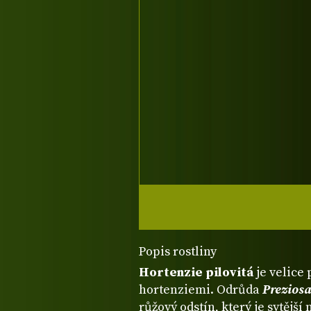
Popis rostliny
Hortenzie pilovitá
je velic
hortenziemi. Odrůda
Preziosa
růžový odstín, který je sytějš