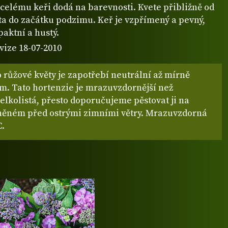
 celému keři dodá na barevnosti. Kvete přibližně od
ta do začátku podzimu. Keř je vzpřímený a pevný,
aktní a hustý.
vize 18-07-2010
 růžové květy je zapotřebí neutrální až mírně
em. Tato hortenzie je mrazuvzdornější než
elkolistá, přesto doporučujeme pěstovat ji na
něném před ostrými zimními větry. Mrazuvzdorná
C.