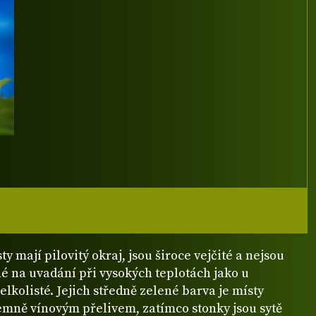
ty mají pilovitý okraj, jsou široce vejčité a nejsou
é na uvadání při vysokých teplotách jako u
elkolisté. Jejich středně zelené barva je místy
emně vínovým přelivem, zatímco stonky jsou sytě