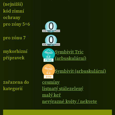
(nejnižší)
kód zimní
ochrany
pro zóny 5+6
pro zónu 7
mykorhizní
Symbivit Tric
přípravek
(arbuskulární)
Symbivit (arbuskulární)
zařazena do
cesmíny
kategorií
listnatý stálezelený
malý keř
nevýrazné květy / nekvete