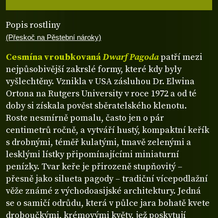
Popis rostliny
(Přeskoč na Pěstební nároky)
Cesmína vroubkovaná
Dwarf Pagoda
patří mezi
nejpůsobivější zakrslé formy, které kdy byly
vyšlechtěny. Vznikla v USA zásluhou Dr. Elwina
Ortona na Rutgers University v roce 1972 a od té
doby si získala pověst sběratelského klenotu.
Roste nesmírně pomalu, často jen o pár
centimetrů ročně, a vytváří hustý, kompaktní keřík
s drobnými, téměř kulatými, tmavě zelenými a
lesklými lístky připomínajícími miniaturní
penízky. Tvar keře je přirozeně stupňovitý –
přesně jako silueta pagody – tradiční vícepodlažní
věže známé z východoasijské architektury. Jedná
se o samičí odrůdu, která v půlce jara bohatě kvete
droboučkými, krémovými květy, jež poskytují