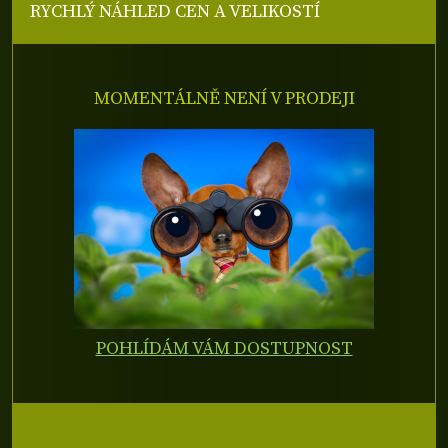
RYCHLÝ NÁHLED CEN A VELIKOSTÍ
MOMENTÁLNĚ NENÍ V PRODEJI
POHLÍDÁM VÁM DOSTUPNOST