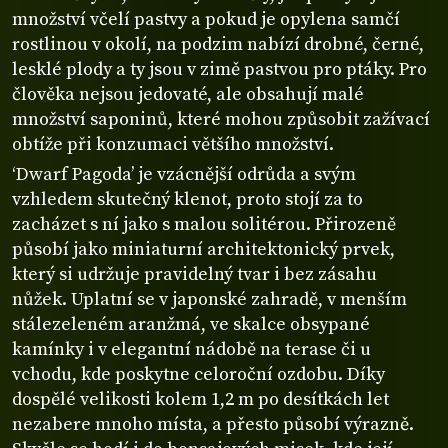
množství včelí pastvy a pokud je opylena samčí
rostlinou v okolí, na podzim nabízí drobné, černé,
lesklé plody a ty jsou v zimě pastvou pro ptáky. Pro
člověka nejsou jedovaté, ale obsahují malé
množství saponinů, které mohou způsobit zažívací
obtíže při konzumaci většího množství.
‘Dwarf Pagoda’ je vzácnější odrůda a svým
vzhledem skutečný klenot, proto stojí za to
zacházet s ní jako s malou solitérou. Přirozeně
působí jako miniaturní architektonický prvek,
který si udržuje pravidelný tvar i bez zásahu
nůžek. Uplatní se v japonské zahradě, v menším
stálezeleném aranžmá, ve skalce obsypané
kamínky i v elegantní nádobě na terase či u
vchodu, kde poskytne celoroční ozdobu. Díky
dospělé velikosti kolem 1,2 m po desítkách let
nezabere mnoho místa, a přesto působí výrazně.