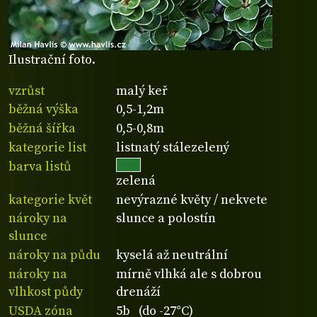
Ilustrační foto.
vzrůst
malý keř
běžná výška
0,5-1,2m
běžná šířka
0,5-0,8m
kategorie list
listnatý stálezelený
barva listů
zelená
kategorie květ
nevýrazné květy / nekvete
nároky na
slunce a polostín
slunce
nároky na půdu
kyselá až neutrální
nároky na
mírně vlhká ale s dobrou
vlhkost půdy
drenáží
USDA zóna
5b (do -27°C)