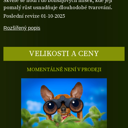
Skvěle se hodí i do bonsajových misek, kde její
pomalý růst usnadňuje dlouhodobé tvarování.
Poslední revize 01-10-2025
Rozšířený popis
VELIKOSTI A CENY
MOMENTÁLNĚ NENÍ V PRODEJI