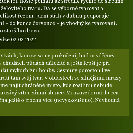
ítek let. Roste pomalu až středně rychle do středně
želovitého tvaru. Dá se výborně tvarovat a
elikost řezem. Jarní střih v dubnu podporuje
tní – do konce července – je vhodný ke tvarovaní.
do staršího dřeva.
vize 02-02-2022
rstvách, kam se samy prokoření, budou vděčné.
v chudších půdách důležité a ještě lepší je při
užít mykorhizní houby. Cesmíny porostou i ve
ztratí tam svůj tvar. V oblastech se silnějšími mrazy
me najít chráněné místo, kde rostlinu nebude
mrazivý vítr a zimní slunce. Mrazuvzdorná do cca
žná ještě o trochu více (nevyzkoušeno). Nevhodná