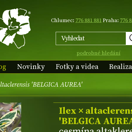
Chlumec:
776 881 881
Praha:
776 8
podrobné hledání
og
Novinky
Fotky a videa
Realiz
altaclerensis 'BELGICA AUREA'
Ilex × altacleren
'BELGICA AUREA
cesmína altakler