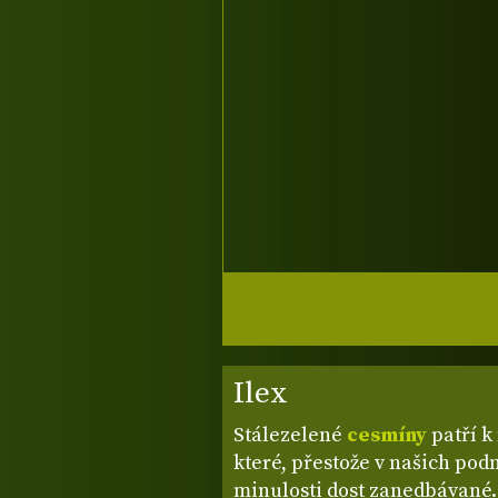
Ilex
Stálezelené
cesmíny
patří k
které, přestože v našich pod
minulosti dost zanedbávané. 