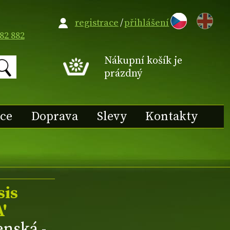
EN
registrace
/
přihlášení
82 882
Nákupní košík je
prázdný
ace
Doprava
Slevy
Kontakty
sis
'
enská -