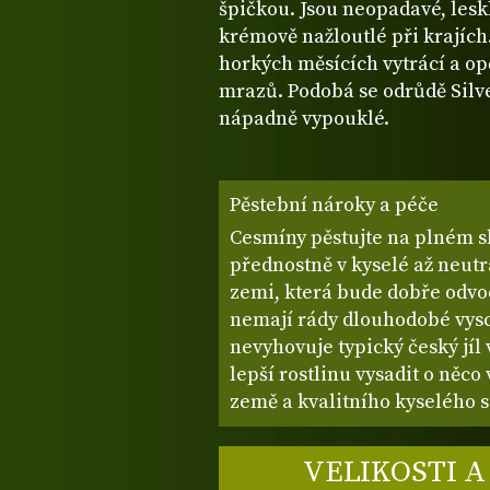
špičkou. Jsou neopadavé, lesk
krémově nažloutlé při krajích
horkých měsících vytrácí a op
mrazů. Podobá se odrůdě Silver
nápadně vypouklé.
Pěstební nároky a péče
Cesmíny pěstujte na plném sl
přednostně v kyselé až neutr
zemi, která bude dobře odvo
nemají rády dlouhodobé vys
nevyhovuje typický český jíl 
lepší rostlinu vysadit o něco
země a kvalitního kyselého s
VELIKOSTI A