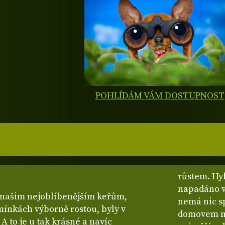
POHLÍDÁM VÁM DOSTUPNOST
růstem. Hy
napadáno v
 našim nejoblíbenějším keřům,
nemá nic sp
mínkách výborně rostou, byly v
domovem m
A to je u tak krásné a navíc