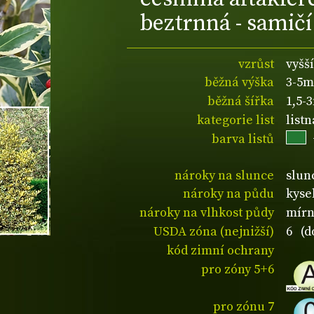
beztrnná - samičí
vzrůst
vyšší
běžná výška
3-5m
běžná šířka
1,5-
kategorie list
listn
barva listů
nároky na slunce
slun
nároky na půdu
kyse
nároky na vlhkost půdy
mírn
USDA zóna (nejnižší)
6 (d
kód zimní ochrany
pro zóny 5+6
pro zónu 7