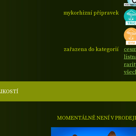
mykorhizní přípravek
zařazena do kategorií
cesm
listn
rarit
všec
LIKOSTÍ
MOMENTÁLNĚ NENÍ V PRODEJ