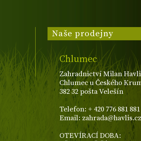
Naše prodejny
Chlumec
Zahradnictví Milan Havli
Chlumec u Českého Kruml
382 32 pošta Velešín
Telefon: + 420 776 881 881
Email: zahrada@havlis.c
OTEVÍRACÍ DOBA: