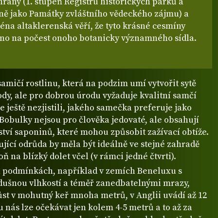
hrany (1. stupeň Registru historických parků a
jně jako Památky zvláštního vědeckého zájmu) a
éna altaklerenská věří, že tyto krásné cesmíny
éno na počest onoho botanicky významného sídla.
samičí rostlinu, která na podzim umí vytvořit sytě
dy, ale pro dobrou úrodu vyžaduje kvalitní samčí
me ještě nezjistili, jakého samečka preferuje jako
Bobulky nejsou pro člověka jedovaté, ale obsahují
tví saponinů, které mohou způsobit zažívací obtíže.
jící odrůda by měla být ideálně ve stejné zahradě
ň na blízký dolet včel (v rámci jedné čtvrti).
h podmínkách, například v zemích Beneluxu s
dušnou vlhkostí a téměř zanedbatelnými mrazy,
ůst v mohutný keř mnoha metrů, v Anglii uvádí až 12
u nás lze očekávat jen kolem 4-5 metrů a to až za