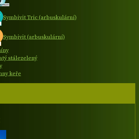
Symbivit Tric (arbuskulární)
Symbivit (arbuskulární)
íny
atý stálezelený
y
hny keře
I