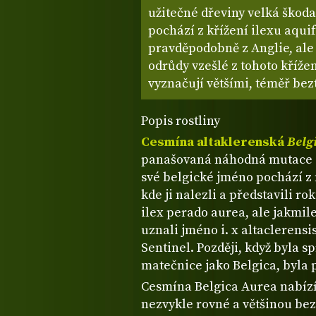
užitečné dřeviny velká škod
pochází z křížení ilexu aqui
pravděpodobně z Anglie, ale
odrůdy vzešlé z tohoto křížen
vyznačují většími, téměř bez
Popis rostliny
Cesmína altaklerenská
Belg
panašovaná náhodná mutace 
své belgické jméno pochází z
kde ji nalezli a představili ro
ilex perado aurea, ale jakmile 
uznali jméno i. x altaclerens
Sentinel. Později, když byla 
matečnice jako Belgica, byla
Cesmína Belgica Aurea nabízí 
nezvykle rovné a většinou bez