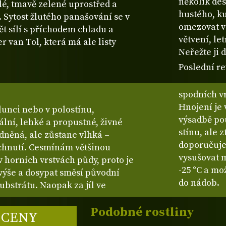
několik des
lé, tmavě zelené uprostřed a
hustého, ku
. Sytost žlutého panašování se v
omezovat v
ět sílí s příchodem chladu a
větvení, le
 van Tol, která má ale listy
Neřežte ji 
Poslední re
spodních v
Hnojení je 
unci nebo v polostínu,
výsadbě po
ální, lehké a propustné, živné
stínu, ale 
dněná, ale zůstane vlhká –
doporučuje
chnutí. Cesmínám většinou
vysušovat 
v horních vrstvách půdy, proto je
-25 °C a mo
 výše a dosypat směsí původní
do nádob.
ubstrátu. Naopak za jíl ve
Podobné rostliny
 CENY