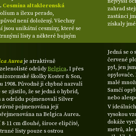
nejvyšší oc
a.
Cesmína altaklerenská
zahrad ste
folium a ilexu perado,
zastánci jm
 původ není doložený. Všechny
získaly jm
í jsou unikátní cesmíny, které se
trnnými listy a některé bujným
Jedná se o 
červené plo
ica Aurea
je atraktivně
pyl, jen js
zelenolisté odrůdy
Belgica
. I přes
opylovače. 
 nizozemské školky Koster & Son,
malé množs
ku 1908. Původně ji chybně nazvali
Samčí opylu
se zjistilo, že se jedná o hybrid,
nebo alespo
is a odrůdu pojmenovali Silver
správně pojmenována její
V ideálníc
 přejmenována na Belgica Aurea.
vysokou vz
dokáže vyr
8-11 cm dlouhé, široce elipčité,
metrů, ale 
trnné listy pouze s ostrou