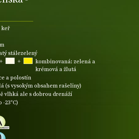
 keř
3m
atý stálezelený
+
+
kombinovaná: zelená a
krémová a žlutá
ce a polostín
lá (s vysokým obsahem rašeliny)
ě vlhká ale s dobrou drenáží
o -23°C)