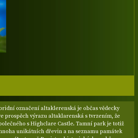
bridní označení altaklerenská je občas vědecky
e prospěch výrazu altaklarenská s tvrzením, že
olečného s Highclare Castle. Tamní park je totiž
noha unikátních dřevin a na seznamu památek