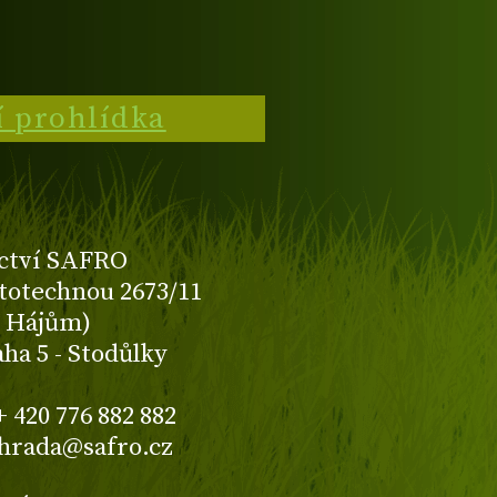
í prohlídka
ctví SAFRO
totechnou 2673/11
K Hájům)
aha 5 - Stodůlky
+ 420 776 882 882
ahrada@safro.cz