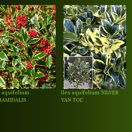
x aquifolium
Ilex aquifolium 'SILVER
RAMIDALIS
VAN TOL'
REOMARGINATA'