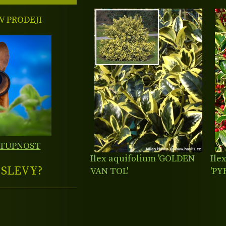
 PRODEJI
STUPNOST
Ilex aquifolium 'GOLDEN
Ile
E
SLEVY?
VAN TOL'
'PY
AU