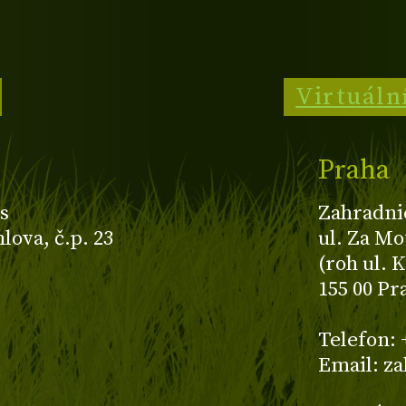
Virtuáln
Praha
s
Zahradni
ova, č.p. 23
ul. Za Mo
(roh ul. 
155 00 Pr
z
Telefon: 
Email: z