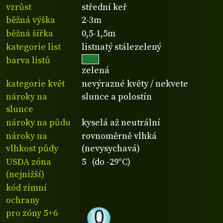
vzrůst
střední keř
běžná výška
2-3m
běžná šířka
0,5-1,5m
kategorie list
listnatý stálezelený
barva listů
zelená
kategorie květ
nevýrazné květy / nekvete
nároky na
slunce a polostín
slunce
nároky na půdu
kyselá až neutrální
nároky na
rovnoměrně vlhká
vlhkost půdy
(nevysychavá)
USDA zóna
5 (do -29°C)
(nejnižší)
kód zimní
ochrany
pro zóny 5+6