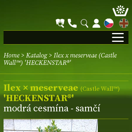
EN
Home
>
Katalog
> Ilex x meserveae (Castle
Wall™) 'HECKENSTAR®'
Ilex × meserveae
(Castle Wall™)
'HECKENSTAR®'
modrá cesmína - samčí