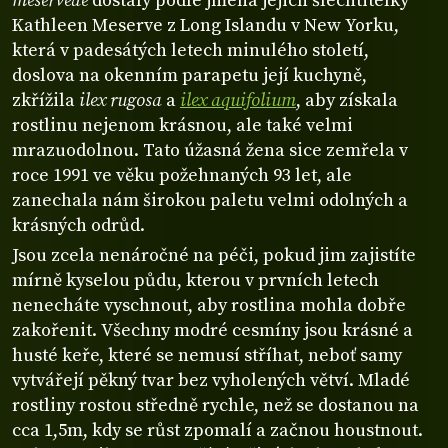
meserveae
dostaly podle jména jejich šlechtitelky
Kathleen Meserve z Long Islandu v New Yorku,
která v padesátých letech minulého století,
doslova na okenním parapetu její kuchyně,
zkřížila
ilex rugosa
a
ilex aquifolium
, aby získala
rostlinu nejenom krásnou, ale také velmi
mrazuodolnou. Tato úžasná žena sice zemřela v
roce 1991 ve věku požehnaných 93 let, ale
zanechala nám širokou paletu velmi odolných a
krásných odrůd.
Jsou zcela nenáročné na péči, pokud jim zajistíte
mírně kyselou půdu, kterou v prvních letech
nenecháte vyschnout, aby rostlina mohla dobře
zakořenit. Všechny modré cesmíny jsou krásné a
husté keře, které se nemusí stříhat, neboť samy
vytvářejí pěkný tvar bez vyholených větví. Mladé
rostliny rostou středně rychle, než se dostanou na
cca 1,5m, kdy se růst zpomalí a začnou houstnout.