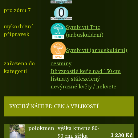
pro zónu 7
mykorhizní
Symbivit Tric
přípravek
(arbuskulární)
Symbivit (arbuskulární)
zařazena do
cesmíny
kategorií
Již vzrostlé keře nad 150 cm
listnatý stálezelený
nevýrazné květy / nekvete
RYCHLÝ NÁHLED CEN A VELIKOSTÍ
polokmen
výška kmene 80-
3 230 Kč
90 cm, šířka