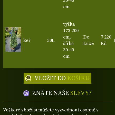
30-40
cm
výška
175-200
cm,
De
7 220
keř
30L
šířka
Luxe
Kč
30-40
cm
VLOŽIT DO
KOŠÍKU
ZNÁTE NAŠE
SLEVY?
Veškeré zboží si můžete vyzvednout osobně v