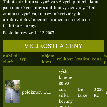
Tohoto atributu se využívá v živých plotech, kam
jsou modré cesmíny s oblibou vysazovány. Před
zimou se využívají nařezané větvičky do
atraktivních vánočních aranžmá na nebo do
truhlíků za okny.
Poslední revize 14-12-2007
VELIKOSTI A CENY
náhled
objem
v
typ
velikost
kvalita
cena
zboží
kont.
p
výška
kmene
80-90
cm,
De
3 230
polokmen
15L
šířka
Luxe
Kč
koruny