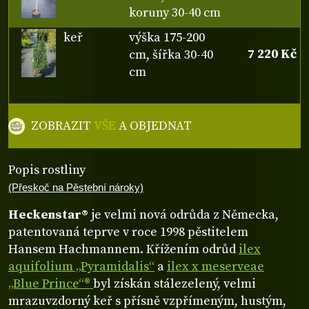
koruny 30-40 cm
keř
výška 175-200
7 220 Kč
cm, šířka 30-40
cm
ZOBRAZIT
VŠE
A OBJEDNAT
Popis rostliny
(Přeskoč na Pěstební nároky)
Heckenstar®
je velmi nová odrůda z Německa,
patentovaná teprve v roce 1998 pěstitelem
Hansem Hachmannem. Křížením odrůd
ilex
aquifolium „Pyramidalis“
a
ilex x meserveae
„Blue Prince“®
byl získán stálezelený, velmi
mrazuvzdorný keř s přísně vzpřímeným, hustým,