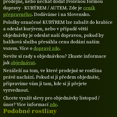
prodejně, nebo nechat dodat zvolenou formou
dopravy - KURÝREM / AUTEM. Zde je
ceník
přepravného
. Dodáváme i na Slovensko.
Položky označené KURÝREM lze zabalit do krabice
a odeslat kurýrem, nebo v případě větší
objednávky je odeslat naší dopravou, pokud by
balíková služba přesáhla cenu dodání naším
vozem. Více o
dopravě zde
.
Nevíte si rady s objednávkou? Zkuste informace
jak
objednávat
.
Nezáleží na tom, ve které prodejně se rostlina
právě nachází. Pokud si ji předem objednáte,
připravíme vám ji tam, kde si ji přejete
vyzvednout.
Chcete využít slevy pro objednávky listopad /
únor? Více informací
zde
.
Podobné rostliny