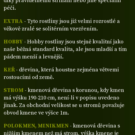
díky pravidelnému stříhání nebo jiné speciální
péči.
EXTRA
- Tyto rostliny jsou již velmi rozrostlé a
věkově zralé se solitérním vzezřením.
HOBBY
- Hobby rostliny jsou stejně kvalitní jako
naše běžná standard kvalita, ale jsou mladší a tím
pádem menší a levnější.
KEŘ
- dřevina, která houstne zejména větvemi
rostoucími od země.
STROM
- kmenová dřevina s korunou, kdy kmen
má výšku 190-210 cm, není-li v popisu uvedeno
jinak. Za obchodní velikost se u stromů považuje
obvod kmene ve výšce 1m.
POLOKMEN, MINIKMEN
- kmenová dřevina s
nižším kmenem než má strom, výška kmene je