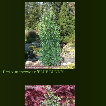
Ilex x meserveae 'BLUE BUNNY'