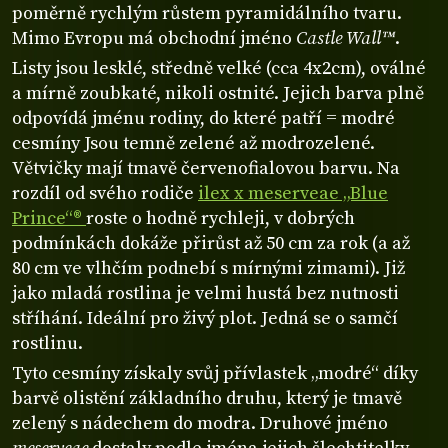
poměrně rychlým růstem pyramidálního tvaru.
Mimo Evropu má obchodní jméno
Castle Wall™
.
Listy jsou lesklé, středně velké (cca 4x2cm), oválné
a mírně zoubkaté, nikoli ostnité. Jejich barva plně
odpovídá jménu rodiny, do které patří = modré
cesmíny Jsou temně zelené až modrozelené.
Větvičky mají tmavě červenofialovou barvu. Na
rozdíl od svého rodiče
ilex x meserveae „Blue
Prince“®
roste o hodně rychleji, v dobrých
podmínkách dokáže přirůst až 50 cm za rok (a až
80 cm ve vlhčím podnebí s mírnými zimami). Již
jako mladá rostlina je velmi hustá bez nutnosti
stříhání. Ideální pro živý plot. Jedná se o samčí
rostlinu.
Tyto cesmíny získaly svůj přívlastek „modré“ díky
barvě olistění základního druhu, který je tmavě
zelený s nádechem do modra. Druhové jméno