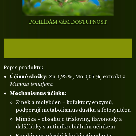
POHLÍDÁM VÁM DOSTUPNOST
Popis produktu:
Účinné složky:
Zn 1,95 %, Mo 0,05 %, extrakt z
Mimosa tenuiflora
Mechanismus účinku:
Zinek a molybden – kofaktory enzymů,
podporují metabolismus dusíku a fotosyntézu
Mimóza – obsahuje třísloviny, flavonoidy a
další látky s antimikrobiálním účinkem
Kombinace působí jako biostimulant a