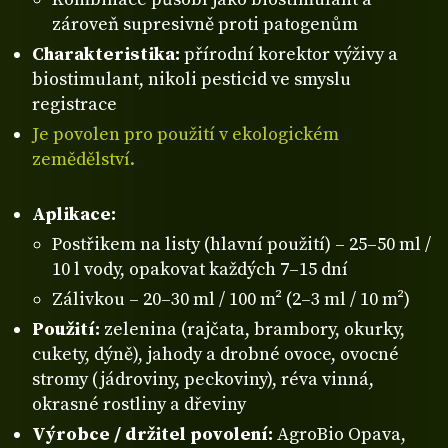
zároveň supresivně proti patogenům
Charakteristika:
přírodní korektor výživy a
biostimulant, nikoli pesticid ve smyslu
registrace
Je povolen pro použití v ekologickém
zemědělství.
Aplikace:
Postřikem na listy (hlavní použití) – 25–50 ml /
10 l vody, opakovat každých 7–15 dní
Zálivkou – 20–30 ml / 100 m² (2–3 ml / 10 m²)
Použití:
zelenina (rajčata, brambory, okurky,
cukety, dýně), jahody a drobné ovoce, ovocné
stromy (jádroviny, peckoviny), réva vinná,
okrasné rostliny a dřeviny
Výrobce / držitel povolení:
AgroBio Opava,