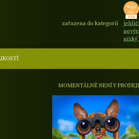
zařazena do kategorií
jehli
nevýr
nízký
LIKOSTÍ
MOMENTÁLNĚ NENÍ V PRODEJ