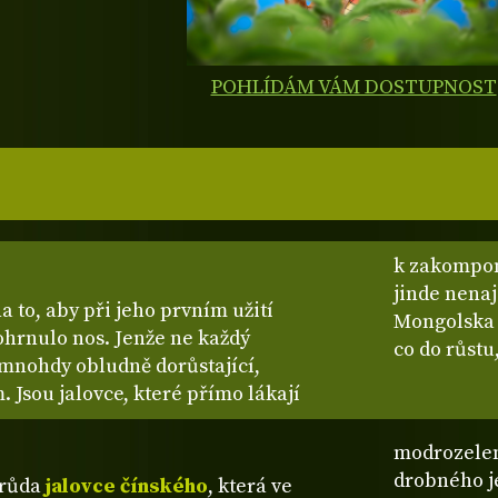
POHLÍDÁM VÁM DOSTUPNOST
k zakompono
jinde nenaj
 to, aby při jeho prvním užití
Mongolska 
ohrnulo nos. Jenže ne každý
co do růstu
 mnohdy obludně dorůstající,
 Jsou jalovce, které přímo lákají
modrozelen
drobného je
drůda
jalovce čínského
, která ve