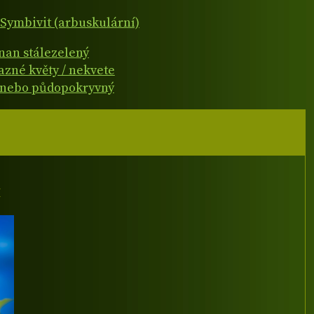
Symbivit (arbuskulární)
čnan stálezelený
azné květy / nekvete
 nebo půdopokryvný
I