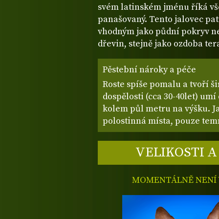
svém latinském jménu říká vše 
panašovaný. Tento jalovec pa
vhodným jako půdní pokryv ne
dřevin, stejně jako ozdoba te
Pěstební nároky a péče
Roste spíše pomalu a tvoří ši
dospělosti (cca 30-40let) umí 
kolem půl metru na výšku. Ja
polostinná místa, pouze temn
VELIKOSTI A
MOMENTÁLNĚ NENÍ V