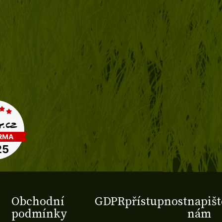
Obchodní
GDPR
přístupnost
napišt
podmínky
nám