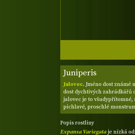
Juniperis
Jalovec
. Jméno dost známé na
dost dychtivých zahrádkářů 
jalovec je to všudypřítomné,
pichlavé, proschlé monstrum.
Popis rostliny
Expansa Variegata
je nízká o