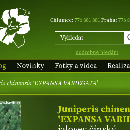
Chlumec:
776 881 881
Praha:
776 8
podrobné hledání
og
Novinky
Fotky a videa
Realiz
ris chinensis 'EXPANSA VARIEGATA'
Juniperis chinen
'EXPANSA VARI
jalovec čínský