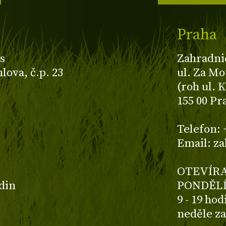
Praha
s
Zahradni
ova, č.p. 23
ul. Za Mo
(roh ul. 
155 00 Pr
z
Telefon: 
Email: z
OTEVÍRA
odin
PONDĚLÍ
9 - 19 ho
neděle z