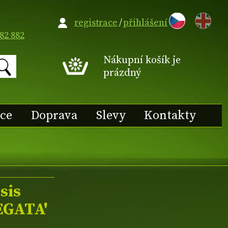
EN
registrace
/
přihlášení
82 882
Nákupní košík je
prázdný
ace
Doprava
Slevy
Kontakty
sis
EGATA'