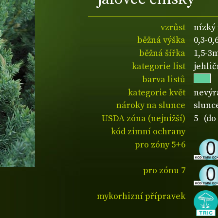
vzrůst
nízký
běžná výška
0,3-0
běžná šířka
1,5-3
kategorie list
jehli
barva listů
kategorie květ
nevýr
nároky na slunce
slunce
USDA zóna (nejnižší)
5 (do 
kód zimní ochrany
pro zóny 5+6
pro zónu 7
mykorhizní přípravek