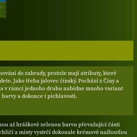
vání do zahrady, protože mají atributy, které
dete. Jako třeba jalovec čínský. Pochází z Číny a
a v rámci jednoho druhu nabídne mnoho variant
, barvy a dokonce i pichlavosti.
ou až hráškově zelenou barvu převažující části
hličí a místy vystrčí dokonale krémově nažloutlou