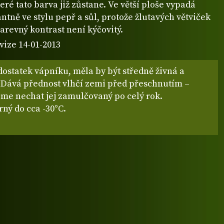
teré tato barva již zůstane. Ve větší ploše vypadá
ntně ve stylu pepř a sůl, protože žlutavých větviček
arevný kontrast není kýčovitý.
vize 14-01-2013
ostatek vápníku, měla by být středně živná a
 Dává přednost vlhčí zemi před přeschnutím –
me nechat jej zamulčovaný po celý rok.
ný do cca -30°C.