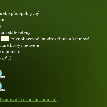
 nebo půdopokryvný
,6m
m
čnan stálezelený
různobarevné: modrozelená a krémová
azné květy / nekvete
 a polostín
-29°C)
Symbivit Tric (arbuskulární)