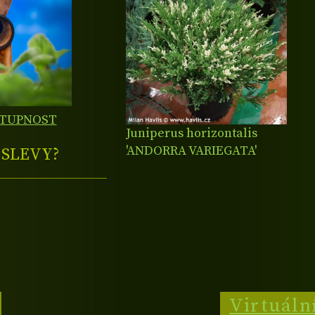
STUPNOST
Juniperus horizontalis
'ANDORRA VARIEGATA'
E
SLEVY?
Virtuáln