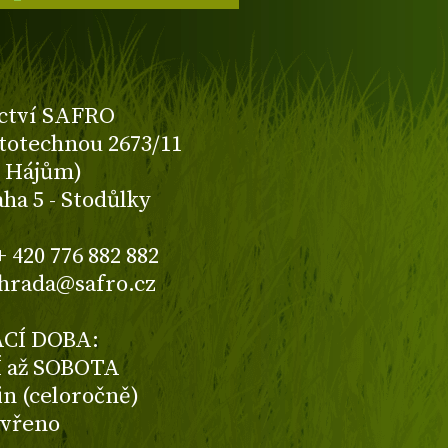
ctví SAFRO
totechnou 2673/11
K Hájům)
aha 5 - Stodůlky
+ 420 776 882 882
ahrada@safro.cz
CÍ DOBA:
 až SOBOTA
din (celoročně)
avřeno