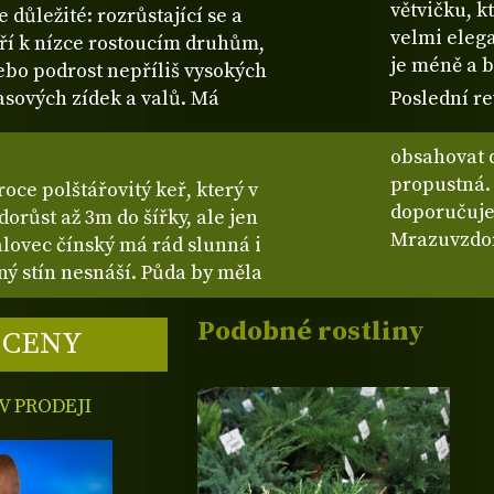
větvičku, k
důležité: rozrůstající se a
velmi elega
tří k nízce rostoucím druhům,
je méně a b
bo podrost nepříliš vysokých
rasových zídek a valů. Má
Poslední re
obsahovat d
propustná.
roce polštářovitý keř, který v
doporučuje
dorůst až 3m do šířky, ale jen
Mrazuvzdor
lovec čínský má rád slunná i
ý stín nesnáší. Půda by měla
Podobné rostliny
 CENY
 PRODEJI