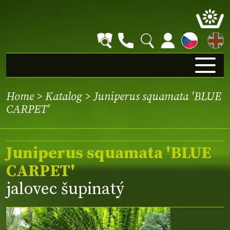
EN
Home
>
Katalog
> Juniperus squamata 'BLUE
CARPET'
Juniperus squamata 'BLUE
CARPET'
jalovec šupinatý