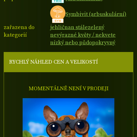
Symbivit (arbuskulární)
zařazena do
jehličnan stálezelený
kategorií
nevýrazné květy / nekvete
nízký nebo půdopokryvný
RYCHLÝ NÁHLED CEN A VELIKOSTÍ
MOMENTÁLNĚ NENÍ V PRODEJI