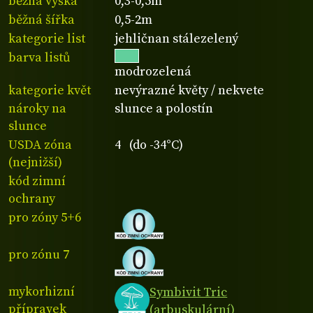
běžná výška
0,3-0,5m
běžná šířka
0,5-2m
kategorie list
jehličnan stálezelený
barva listů
modrozelená
kategorie květ
nevýrazné květy / nekvete
nároky na
slunce a polostín
slunce
USDA zóna
4 (do -34°C)
(nejnižší)
kód zimní
ochrany
pro zóny 5+6
pro zónu 7
mykorhizní
Symbivit Tric
přípravek
(arbuskulární)