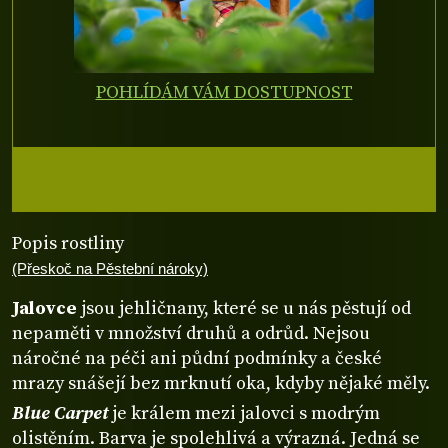
POHLÍDÁM VÁM DOSTUPNOST
Popis rostliny
(Přeskoč na Pěstební nároky)
Jalovce
jsou jehličnany, které se u nás pěstují od
nepaměti v množství druhů a odrůd. Nejsou
náročné na péči ani půdní podmínky a české
mrazy snášejí bez mrknutí oka, kdyby nějaké měly.
Blue Carpet
je králem mezi jalovci s modrým
olistěním. Barva je spolehlivá a výrazná. Jedná se