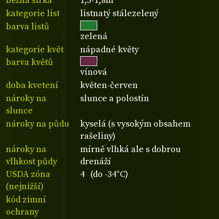
běžná šířka
1,3-1,8m
kategorie list
listnatý stálezelený
barva listů
zelená
kategorie květ
nápadné květy
barva květů
vínová
doba kvetení
květen-červen
nároky na
slunce a polostín
slunce
nároky na půdu
kyselá (s vysokým obsahem
rašeliny)
nároky na
mírně vlhká ale s dobrou
vlhkost půdy
drenáží
USDA zóna
4 (do -34°C)
(nejnižší)
kód zimní
ochrany