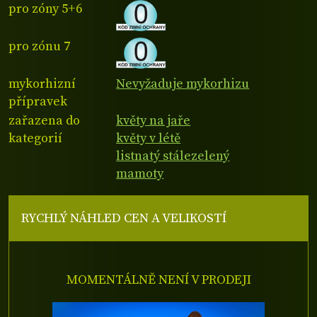
pro zóny 5+6
pro zónu 7
mykorhizní
Nevyžaduje mykorhizu
přípravek
zařazena do
květy na jaře
kategorií
květy v létě
listnatý stálezelený
mamoty
RYCHLÝ NÁHLED CEN A VELIKOSTÍ
MOMENTÁLNĚ NENÍ V PRODEJI