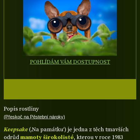
POHLÍDÁM VÁM DOSTUPNOST
Popis rostliny
(Přeskoč na Pěstební nároky)
Keepsake
(‚Na památku‘) je jedna z těch tmavších
odrůd
mamoty širokolisté
, kterou v roce 1983