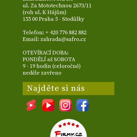
ul. Za Mototechnou 2673/11
(roh ul. K Hájům)
155 00 Praha 5 - Stodůlky
Telefon: + 420 776 882 882
Email: zahrada@safro.cz
OTEVÍRACÍ DOBA:
PONDĚLÍ až SOBOTA
9 - 19 hodin (celoročně)
neděle zavřeno
Najděte si nás