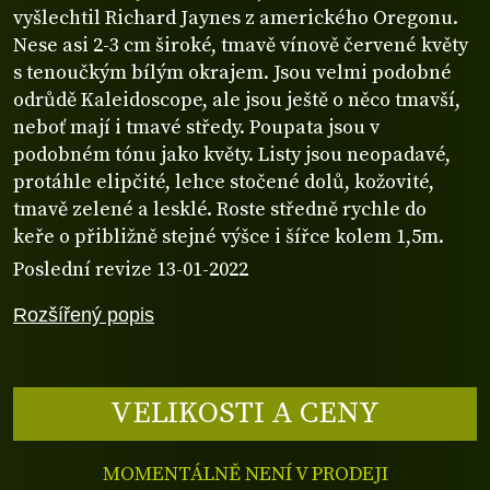
vyšlechtil Richard Jaynes z amerického Oregonu.
Nese asi 2-3 cm široké, tmavě vínově červené květy
s tenoučkým bílým okrajem. Jsou velmi podobné
odrůdě Kaleidoscope, ale jsou ještě o něco tmavší,
neboť mají i tmavé středy. Poupata jsou v
podobném tónu jako květy. Listy jsou neopadavé,
protáhle elipčité, lehce stočené dolů, kožovité,
tmavě zelené a lesklé. Roste středně rychle do
keře o přibližně stejné výšce i šířce kolem 1,5m.
Poslední revize 13-01-2022
Rozšířený popis
VELIKOSTI A CENY
MOMENTÁLNĚ NENÍ V PRODEJI