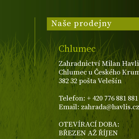
Naše prodejny
Chlumec
Zahradnictví Milan Havli
Chlumec u Českého Kruml
382 32 pošta Velešín
Telefon: + 420 776 881 881
Email: zahrada@havlis.c
OTEVÍRACÍ DOBA:
BŘEZEN AŽ ŘÍJEN