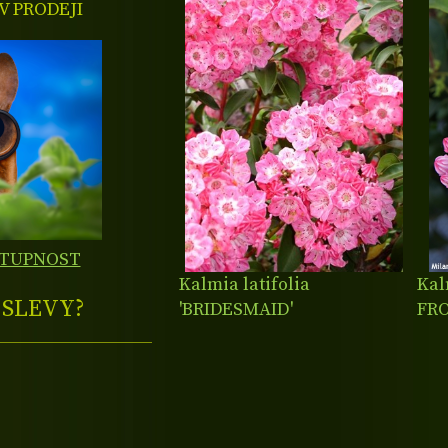
 PRODEJI
STUPNOST
Kalmia latifolia
Kal
E
SLEVY?
'BRIDESMAID'
FRO