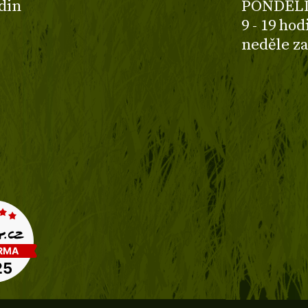
odin
PONDĚLÍ
9 - 19 ho
neděle z