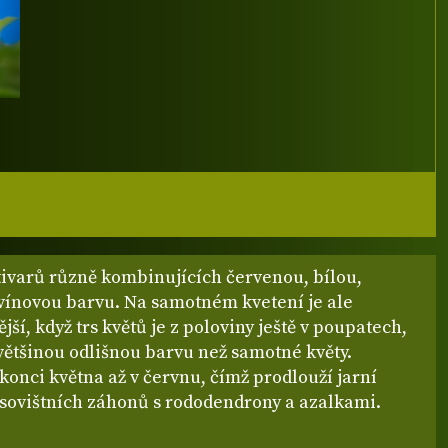
ivarů různě kombinujících červenou, bílou,
 vínovou barvu. Na samotném kvetení je ale
jší, když trs květů je z poloviny ještě v poupatech,
většinou odlišnou barvu než samotné květy.
konci května až v červnu, čímž prodlouží jarní
esovištních záhonů s rododendrony a azalkami.