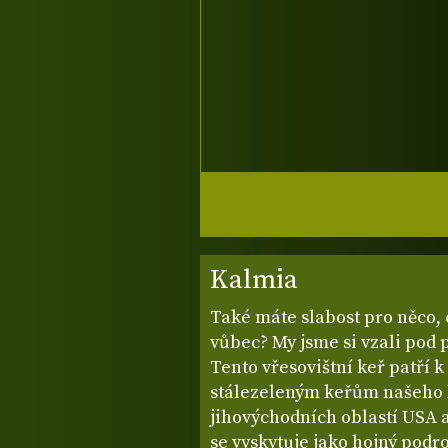
Kalmia
Také máte slabost pro něco, 
vůbec? My jsme si vzali pod 
Tento vřesovištní keř patří 
stálezeleným keřům našeho 
jihovýchodních oblastí USA a
se vyskytuje jako hojný podro