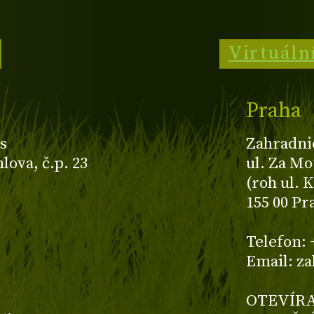
Virtuáln
Praha
s
Zahradni
ova, č.p. 23
ul. Za Mo
(roh ul. 
155 00 Pr
z
Telefon: 
Email: z
OTEVÍRA