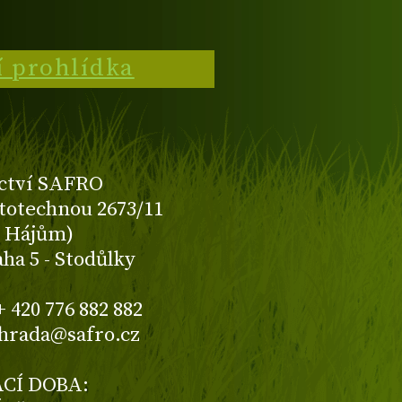
í prohlídka
ctví SAFRO
totechnou 2673/11
K Hájům)
aha 5 - Stodůlky
+ 420 776 882 882
ahrada@safro.cz
CÍ DOBA: