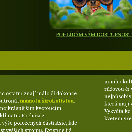
POHLÍDÁM VÁM DOSTUPNOST
mnoho kult
růžovou či
co ostatní znají málo či dokonce
nejpůsobivě
patronát
mamotu širokolistou
.
která mají 
k nejkrásnějším kvetoucím
Vykvétá ke 
klimatu. Pochází z
kvetení vř
 výše položených částí Asie, kde
st vyšších stromů. Existuje již