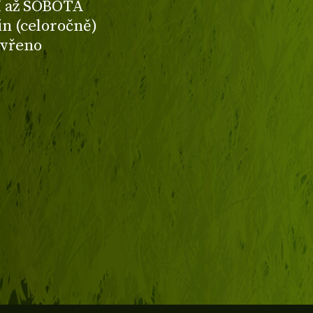
 až SOBOTA
din (celoročně)
avřeno