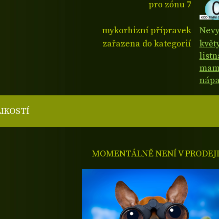
pro zónu 7
mykorhizní přípravek
Nevy
zařazena do kategorií
květy
listn
mam
nápa
LIKOSTÍ
MOMENTÁLNĚ NENÍ V PRODEJ