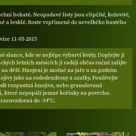
velmi bohaté. Neopadavé listy jsou elipčité, kožovité,
né a lesklé. Roste vzpřímeně do nevelkého hustého
vize 11-05-2015
é slunce, kde se nejlépe vybarví květy. Dopřejte jí
uchých letních měsících ji raději občas ručně zalijte
 na déšť. Hnojení je možné na jaře a na podzim
ojivy jako na rododendrony a azalky. Používejte
odě rozpustná hnojiva, nebo granulovaná
, které nepopálí jemné kořínky na povrchu.
razuvzdorná do -34°C.