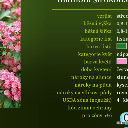
vzrůst
stře
běžná výška
0,8-
běžná šířka
0,8-
kategorie list
listn
barva listů
kategorie květ
nápa
barva květů
doba kvetení
červ
nároky na slunce
slun
nároky na půdu
kyse
nároky na vlhkost půdy
rovn
USDA zóna (nejnižší)
4 (d
kód zimní ochrany
pro zóny 5+6