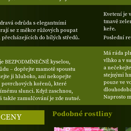
Kvetení je 
tmavě zele
zdravá odrůda s elegantními
keře.
vírají se z měkce růžových poupat
 přecházejících do bílých středů.
Poslední re
Má ráda pln
vlhko a v s
uje BEZPODMÍNEČNĚ kyselou,
a nečekejte
ůdu – dopřejte mamotě spoustu
stejnými hn
ejte ji hluboko, ani nekopejte
pouze ve v
 povrchových kořenů, které
dlouhodobá
římému slunci. Když zaschnou,
Naprosto m
rá takže zamulčování je zde nutné.
Podobné rostliny
 CENY