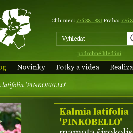
Chlumec:
776 881 881
Praha:
776 8
podrobné hledání
og
Novinky
Fotky a videa
Realiz
 latifolia 'PINKOBELLO'
Kalmia latifolia
'PINKOBELLO'
mamota širokolis