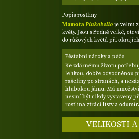
Popis rostliny
Mamota
Pinkobello
je velmi 
květy. Jsou středně velké, ote
do růžových květů při okrajích
Pěstební nároky a péče
Ke zdárnému životu potřeb
lehkou, dobře odvodněnou p
rašeliny po stranách, a nesáz
hlubokou jámu. Má množství
nesmí být nikdy vystaveny p
rostlina ztrácí listy a odumí
VELIKOSTI A