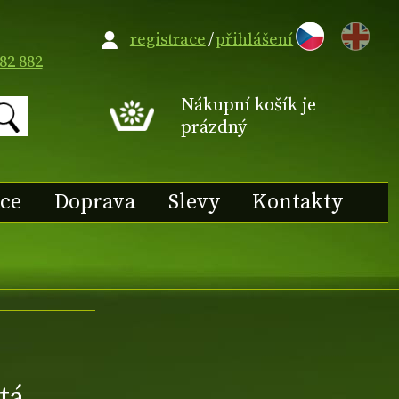
EN
registrace
/
přihlášení
82 882
Nákupní košík je
prázdný
ace
Doprava
Slevy
Kontakty
tá