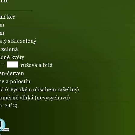
dní keř
1m
1m
atý stálezelený
zelená
dné květy
+
růžová a bílá
en-červen
ce a polostín
lá (s vysokým obsahem rašeliny)
oměrně vlhká (nevysychavá)
o -34°C)