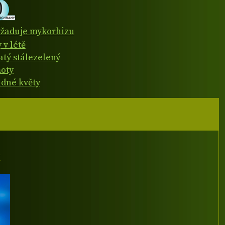
žaduje mykorhizu
 v létě
atý stálezelený
oty
dné květy
I