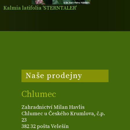
Kalmia latifolia 'STERNTALER'
Naše prodejny
Chlumec
Zahradnictví Milan Havlis
Chlumec u Českého Krumlova, č.p.
23
382 32 pošta Velešín