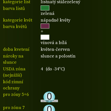
kategorie list
listnatý stálezelený
barva listů
zelená
kategorie květ
nápadné květy
barva květů
+
vínová a bílá
doba kvetení
květen-červen
nároky na
slunce a polostín
slunce
USDA zóna
4 (do -34°C)
(nejnižší)
kód zimní
ochrany
pro zóny 5+6
pro zónu 7