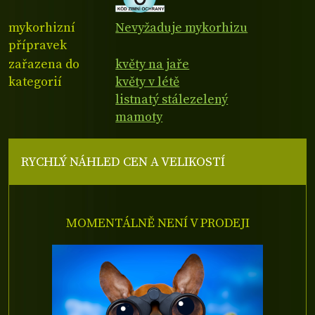
mykorhizní
Nevyžaduje mykorhizu
přípravek
zařazena do
květy na jaře
kategorií
květy v létě
listnatý stálezelený
mamoty
RYCHLÝ NÁHLED CEN A VELIKOSTÍ
MOMENTÁLNĚ NENÍ V PRODEJI