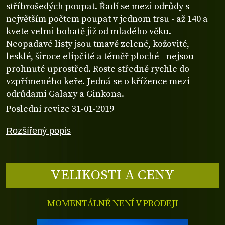
stříbrošedých poupat. Řadí se mezi odrůdy s
největším počtem poupat v jednom trsu - až 140 a
kvete velmi bohatě již od mladého věku.
Neopadavé listy jsou tmavě zelené, kožovité,
lesklé, široce elipčité a téměř ploché - nejsou
prohnuté uprostřed. Roste středně rychle do
vzpřímeného keře. Jedná se o křížence mezi
odrůdami Galaxy a Ginkona.
Poslední revize 31-01-2019
Rozšířený popis
VELIKOSTI A CENY
MOMENTÁLNĚ NENÍ V PRODEJI