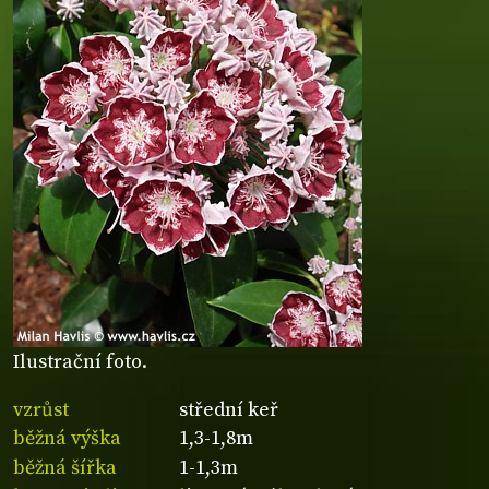
Ilustrační foto.
vzrůst
střední keř
běžná výška
1,3-1,8m
běžná šířka
1-1,3m