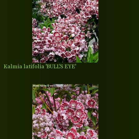
Kalmia latifolia 'BULL'S EYE'