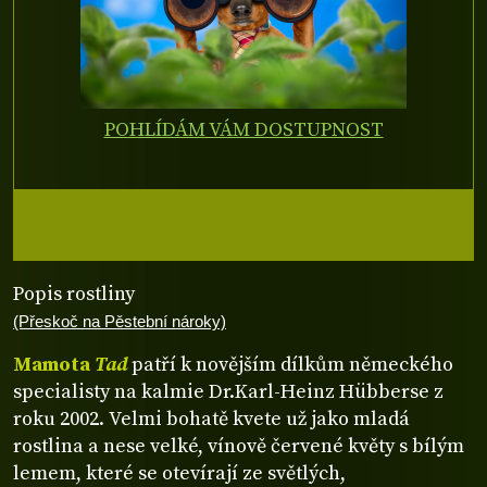
POHLÍDÁM VÁM DOSTUPNOST
Popis rostliny
(Přeskoč na Pěstební nároky)
Mamota
Tad
patří k novějším dílkům německého
specialisty na kalmie Dr.Karl-Heinz Hübberse z
roku 2002. Velmi bohatě kvete už jako mladá
rostlina a nese velké, vínově červené květy s bílým
lemem, které se otevírají ze světlých,