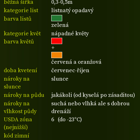
běžná šířka
0,3-0,5m
kategorie list
listnatý opadavý
barva listů
zelená
kategorie květ
nápadné květy
barva květů
+
červená a oranžová
doba kvetení
červenec-říjen
nároky na
slunce
slunce
nároky na půdu
jakákoli (od kyselá po zásaditou)
nároky na
suchá nebo vlhká ale s dobrou
vlhkost půdy
drenáží
USDA zóna
6 (do -23°C)
(nejnižší)
kód zimní