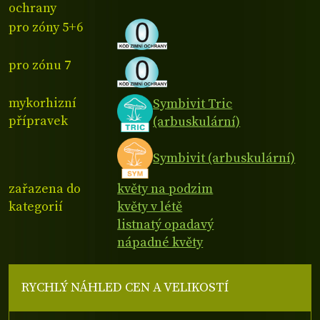
ochrany
pro zóny 5+6
pro zónu 7
mykorhizní
Symbivit Tric
přípravek
(arbuskulární)
Symbivit (arbuskulární)
zařazena do
květy na podzim
kategorií
květy v létě
listnatý opadavý
nápadné květy
RYCHLÝ NÁHLED CEN A VELIKOSTÍ