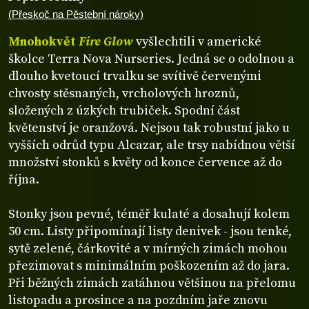
(Přeskoč na Pěstební nároky)
Mnohokvět
Fire Glow
vyšlechtili v americké
školce Terra Nova Nurseries. Jedná se o odolnou a
dlouho kvetoucí trvalku se svítivě červenými
chvosty stěsnaných, vrcholových hroznů,
složených z úzkých trubiček. Spodní část
květenství je oranžová. Nejsou tak robustní jako u
vyšších odrůd typu Alcazar, ale trsy nabídnou větší
množství stonků s květy od konce července až do
října.
Stonky jsou pevné, téměř kulaté a dosahují kolem
50 cm. Listy připomínají listy denivek - jsou tenké,
sytě zelené, čárkovité a v mírných zimách mohou
přezimovat s minimálním poškozením až do jara.
Při běžných zimách zatáhnou většinou na přelomu
listopadu a prosince a na pozdním jaře znovu