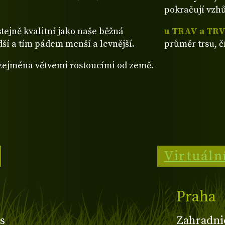
pokračují vzh
stejně kvalitní jako naše běžná
u TRAV a TR
dší a tím pádem menší a levnější.
průměr trsu, č
 zejména větvemi rostoucími od země.
Virtuáln
Praha
s
Zahradni