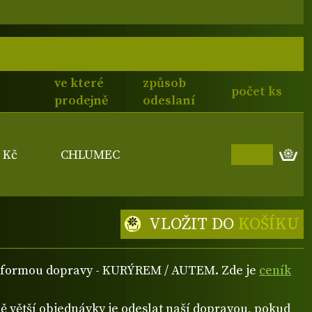
ve které
způsob
počet ks
prodejně
odeslaní
5 Kč
CHLUMEC
VLOŽIT DO
KOŠÍKU
ou formou dopravy - KURÝREM / AUTEM. Zde je
ceník
 větší objednávky je odeslat naší dopravou, pokud