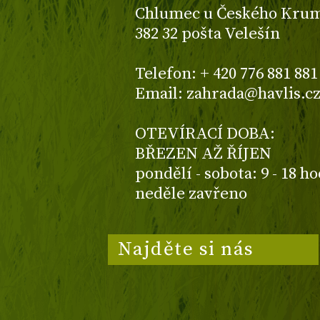
Chlumec u Českého Kruml
382 32 pošta Velešín
Telefon: + 420 776 881 881
Email: zahrada@havlis.c
OTEVÍRACÍ DOBA:
BŘEZEN AŽ ŘÍJEN
pondělí - sobota: 9 - 18 h
neděle zavřeno
Najděte si nás