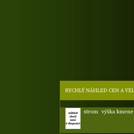
RYCHLÝ NÁHLED CEN A VE
strom
výška kmene 