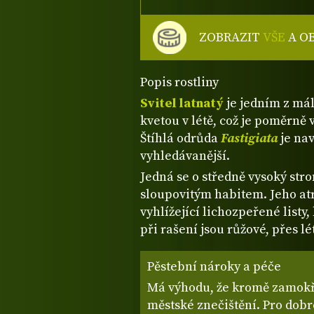
ZOBRAZIT
VŠE
A O
Popis rostliny
Svitel latnatý
je jedním z má
kvetou v létě, což je poměrně 
Štíhlá odrůda
Fastigiata
je nav
vyhledávanější.
Jedná se o středně vysoký str
sloupovitým habitem. Jeho at
vyhlížející lichozpeřené listy
při rašení jsou růžové, přes l
Pěstební nároky a péče
Má výhodu, že kromě zamokře
městské znečištění. Pro dobr