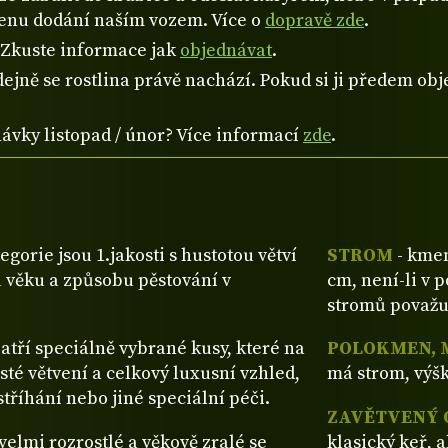
cenu dodání naším vozem. Více o
dopravě zde
.
? Zkuste informace jak
objednávat
.
ejně se rostlina právě nachází. Pokud si ji předem obje
návky listopad / únor? Více informací
zde
.
tegorie jsou 1.jakosti s hustotou větví
STROM
- kmen
 věku a způsobu pěstování v
cm, není-li v 
stromů považu
patří speciálně vybrané kusy, které na
POLOKMEN, 
sté větvení a celkový luxusní vzhled,
má strom, výšk
tříhání nebo jiné speciální péči.
ZAVĚTVENÝ 
ž velmi rozrostlé a věkově zralé se
klasický keř, 