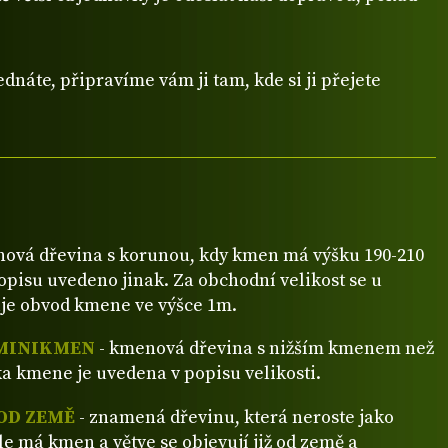
dnáte, připravíme vám ji tam, kde si ji přejete
ová dřevina s korunou, kdy kmen má výšku 190-210
popisu uvedeno jinak. Za obchodní velikost se u
je obvod kmene ve výšce 1m.
MINIKMEN
- kmenová dřevina s nižším kmenem než
a kmene je uvedena v popisu velikosti.
OD ZEMĚ
- znamená dřevinu, která neroste jako
ale má kmen a větve se objevují již od země a