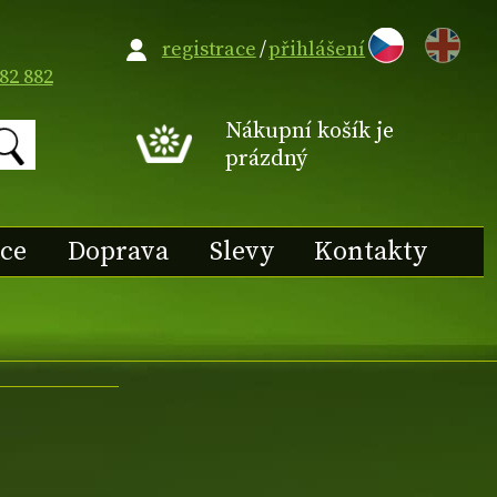
EN
registrace
/
přihlášení
82 882
Nákupní košík je
prázdný
ace
Doprava
Slevy
Kontakty