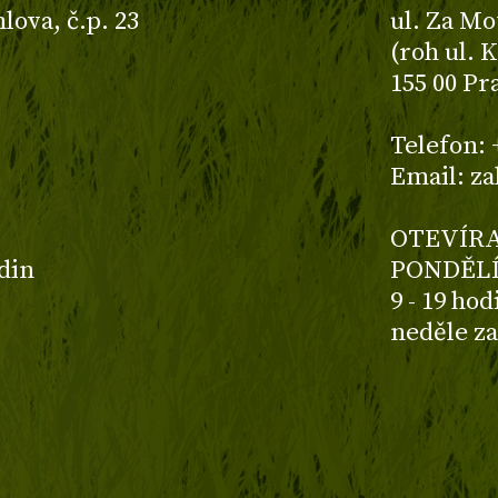
ova, č.p. 23
ul. Za Mo
(roh ul. 
155 00 Pr
z
Telefon: 
Email: z
OTEVÍRA
odin
PONDĚLÍ
9 - 19 ho
neděle z