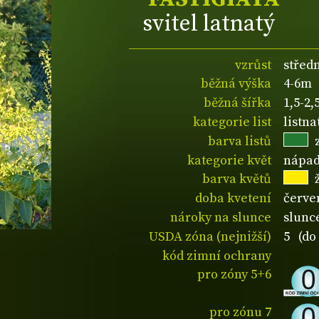
svitel latnatý
vzrůst
střed
běžná výška
4-6m
běžná šířka
1,5-2
kategorie list
listn
barva listů
kategorie květ
nápad
barva květů
doba kvetení
červe
nároky na slunce
slunc
USDA zóna (nejnižší)
5 (do 
kód zimní ochrany
pro zóny 5+6
pro zónu 7