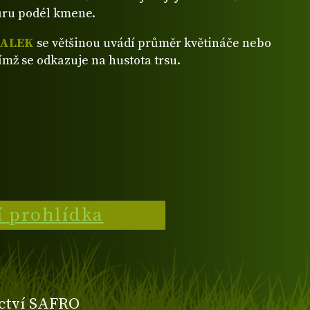
ůru podél kmene.
VALEK
se většinou uvádí průměr květináče nebo
ímž se odkazuje na hustota trsu.
í prohlídka
ctví SAFRO