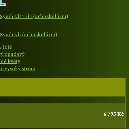
Symbivit Tric (arbuskulární)
Symbivit (arbuskulární)
v létě
atý opadavý
né květy
ně vysoký strom
6 795 Kč