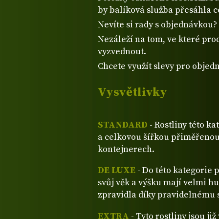
by balíková služba přesáhla 
Nevíte si rady s objednávkou
Nezáleží na tom, ve které prod
vyzvednout.
Chcete využít slevy pro objed
Vysvětlivky
STANDARD
- Rostliny této ka
a celkovou šířkou přiměřenou
kontejnerech.
DE LUXE
- Do této kategorie 
svůj věk a výšku mají velmi hu
zpravidla díky pravidelnému s
EXTRA
- Tyto rostliny jsou ji