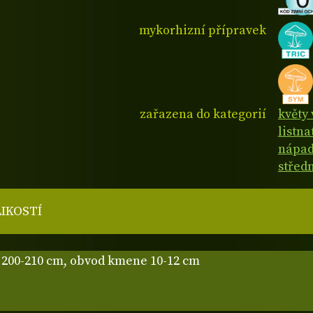
mykorhizní přípravek
zařazena do kategorií
květy 
listn
nápad
střed
LIKOSTÍ
200-210 cm, obvod kmene 10-12 cm