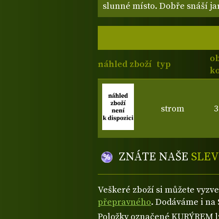
slunné místo. Dobře snáší jar
o
náhled zboží
typ
ko
strom
3
ZNÁTE NAŠE
SLEV
Veškeré zboží si můžete vyzv
přepravného
. Dodáváme i na 
Položky označené KURÝREM lze