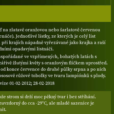
ď na zlatavě oranžovou nebo šarlatově červenou
náče). Jednotlivé lístky, ze kterých je celý list
u při krajích nápadně vyřezávané jako krajka a raší
dními opadavými listnáči.
 uspořádané ve vzpřímených, bohatých latách s
ářivě žlutými květy s oranžovým flíčkem uprostřed.
e od konce července do druhé půlky srpna a po nich
ososově růžové tobolky ve tvaru lampiónků s plody.
vize 01-02-2012; 28-02-2018
ože strom si drží moc pěkný tvar i bez stříhání.
uvzdorný do cca -29°C, ale mladé sazenice je
it.