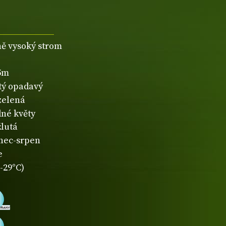
ně vysoký strom
,5m
atý opadavý
zelená
né květy
žlutá
nec-srpen
e
-29°C)