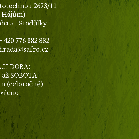
totechnou 2673/11
K Hájům)
aha 5 - Stodůlky
+ 420 776 882 882
ahrada@safro.cz
CÍ DOBA:
 až SOBOTA
din (celoročně)
avřeno