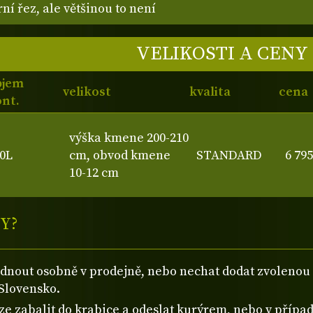
ní řez, ale většinou to není
VELIKOSTI A CENY
bjem
velikost
kvalita
cena
nt.
výška kmene 200-210
0L
cm, obvod kmene
STANDARD
6 79
10-12 cm
Y?
ednout osobně v prodejně, nebo nechat dodat zvolen
Slovensko.
 zabalit do krabice a odeslat kurýrem, nebo v případě