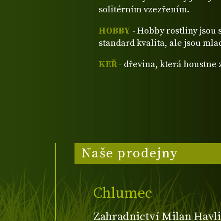
solitérním vzezřením.
HOBBY
- Hobby rostliny jsou 
standard kvalita, ale jsou mla
KEŘ
- dřevina, která houstne
Naše prodejny
Chlumec
Zahradnictví Milan Havli