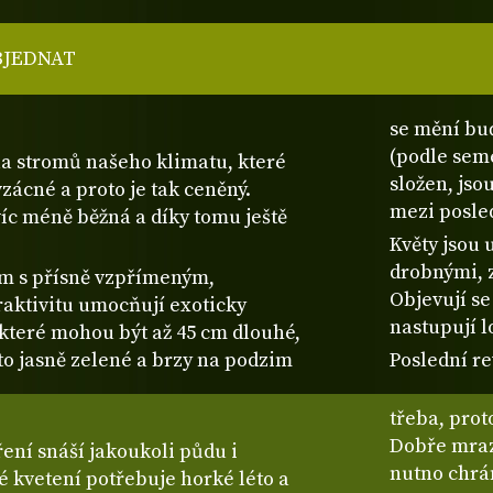
BJEDNAT
se mění bu
(podle seme
la stromů našeho klimatu, které
složen, jso
vzácné a proto je tak ceněný.
mezi posle
íc méně běžná a díky tomu ještě
Květy jsou
drobnými, z
om s přísně vzpřímeným,
Objevují s
raktivitu umocňují exoticky
nastupují l
, které mohou být až 45 cm dlouhé,
éto jasně zelené a brzy na podzim
Poslední re
třeba, prot
Dobře mraz
ní snáší jakoukoli půdu i
nutno chrán
é kvetení potřebuje horké léto a