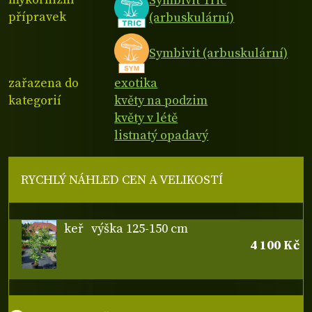
Symbivit Tric
přípravek
(arbuskulární)
Symbivit (arbuskulární)
zařazena do
exotika
kategorií
květy na podzim
květy v létě
listnatý opadavý
RYCHLÝ NÁHLED CEN A VELIKOSTÍ
keř
výška 125-150 cm
4 100 Kč