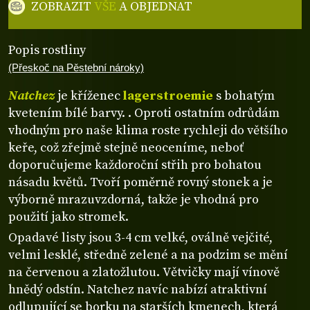
ZOBRAZIT
VŠE
A OBJEDNAT
Popis rostliny
(Přeskoč na Pěstební nároky)
Natchez
je kříženec
lagerstroemie
s bohatým
kvetením bílé barvy. . Oproti ostatním odrůdám
vhodným pro naše klima roste rychleji do většího
keře, což zřejmě stejně neoceníme, neboť
doporučujeme každoroční střih pro bohatou
násadu květů. Tvoří poměrně rovný stonek a je
výborně mrazuvzdorná, takže je vhodná pro
použití jako stromek.
Opadavé listy jsou 3-4 cm velké, oválně vejčité,
velmi lesklé, středně zelené a na podzim se mění
na červenou a zlatožlutou. Větvičky mají vínově
hnědý odstín. Natchez navíc nabízí atraktivní
odlupující se borku na starších kmenech, která