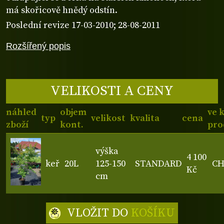
má skořicově hnědý odstín.
Poslední revize 17-03-2010; 28-08-2011
Rozšířený popis
VELIKOSTI A CENY
náhled
objem
ve 
typ
velikost
kvalita
cena
zboží
kont.
pro
výška
4 100
keř
20L
125-150
STANDARD
C
Kč
cm
VLOŽIT DO
KOŠÍKU