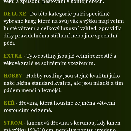
věku a způsobu pěstování v kontejnerech.
DE LUXE
- Do této kategorie patří speciálně
vybrané kusy, které na svůj věk a výšku mají velmi
husté větvení a celkový luxusní vzhled, zpravidla
díky pravidelnému stříhání nebo jiné speciální
péči.
EXTRA
- Tyto rostliny jsou již velmi rozrostlé a
věkově zralé se solitérním vzezřením.
HOBBY
- Hobby rostliny jsou stejně kvalitní jako
naše běžná standard kvalita, ale jsou mladší a tím
pádem menší a levnější.
KEŘ
- dřevina, která houstne zejména větvemi
rostoucími od země.
STROM
- kmenová dřevina s korunou, kdy kmen
má výšku 190-210 cm, není-li v popisu uvedeno