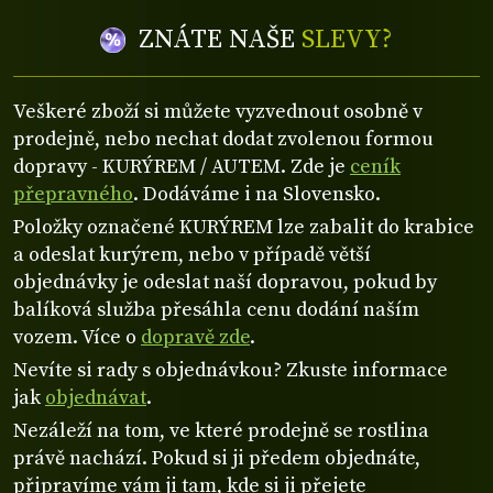
ZNÁTE NAŠE
SLEVY?
Veškeré zboží si můžete vyzvednout osobně v
prodejně, nebo nechat dodat zvolenou formou
dopravy - KURÝREM / AUTEM. Zde je
ceník
přepravného
. Dodáváme i na Slovensko.
Položky označené KURÝREM lze zabalit do krabice
a odeslat kurýrem, nebo v případě větší
objednávky je odeslat naší dopravou, pokud by
balíková služba přesáhla cenu dodání naším
vozem. Více o
dopravě zde
.
Nevíte si rady s objednávkou? Zkuste informace
jak
objednávat
.
Nezáleží na tom, ve které prodejně se rostlina
právě nachází. Pokud si ji předem objednáte,
připravíme vám ji tam, kde si ji přejete