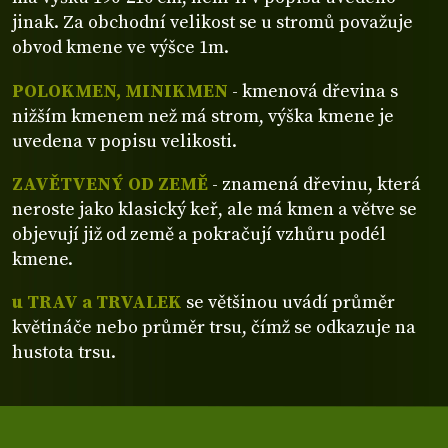
jinak. Za obchodní velikost se u stromů považuje
obvod kmene ve výšce 1m.
POLOKMEN, MINIKMEN
- kmenová dřevina s
nižším kmenem než má strom, výška kmene je
uvedena v popisu velikosti.
ZAVĚTVENÝ OD ZEMĚ
- znamená dřevinu, která
neroste jako klasický keř, ale má kmen a větve se
objevují již od země a pokračují vzhůru podél
kmene.
u TRAV a TRVALEK
se většinou uvádí průměr
květináče nebo průměr trsu, čímž se odkazuje na
hustota trsu.