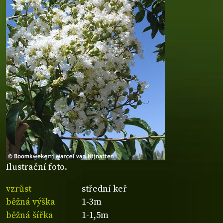
Ilustrační foto.
vzrůst
střední keř
běžná výška
1-3m
běžná šířka
1-1,5m