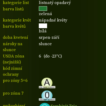
kategorie list
listnatý opadavý
barva listů
zelená
kategorie květ
nápadné květy
barva květů
bílá
doba kvetení
srpen-září
nároky na
slunce
slunce
USDA zóna
6 (do -23°C)
(nejnižší)
kód zimní
ochrany
pro zóny 5+6
pro zónu 7
mykorhizní