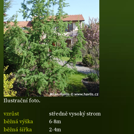
Ilustrační foto.
vzrůst
středně vysoký strom
běžná výška
6-8m
běžná šířka
2-4m