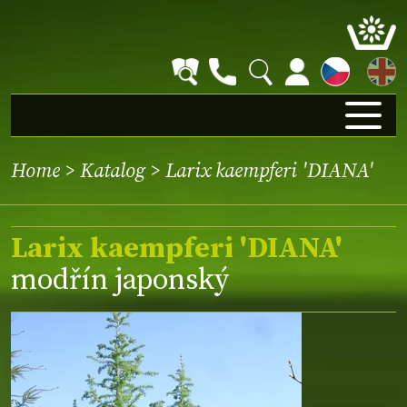
EN
Home
>
Katalog
> Larix kaempferi 'DIANA'
Larix kaempferi 'DIANA'
modřín japonský