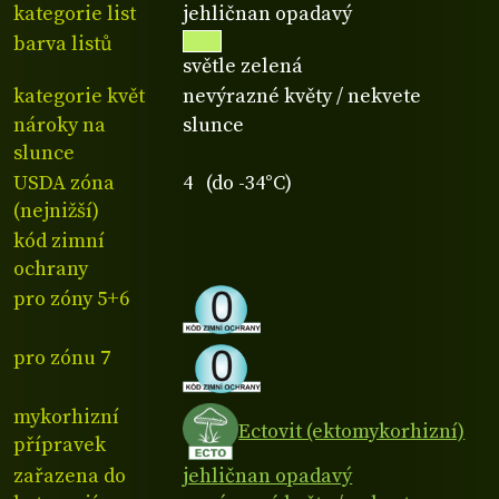
kategorie list
jehličnan opadavý
barva listů
světle zelená
kategorie květ
nevýrazné květy / nekvete
nároky na
slunce
slunce
USDA zóna
4 (do -34°C)
(nejnižší)
kód zimní
ochrany
pro zóny 5+6
pro zónu 7
mykorhizní
Ectovit (ektomykorhizní)
přípravek
zařazena do
jehličnan opadavý