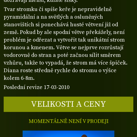
dozrávají menší, kulaté šišky.
Tvar stromku či spíše keře je nepravidelně
pyramidální a na světlých a osluněných
stanovištích si ponechává husté větvení již od
země. Pokud by ale spodní větve překážely, není
problém je odřezat a vytvořit tak unikátní strom
korunou a kmenem. Větve se nejprve rozrůstají
vodorovně do stran a poté začnou sílit směrem
vzhůru, takže to vypadá, že strom má více špiček.
Diana roste středně rychle do stromu o výšce
kolem 6-8m.
Poslední revize 17-03-2010
VELIKOSTI A CENY
MOMENTÁLNĚ NENÍ V PRODEJI