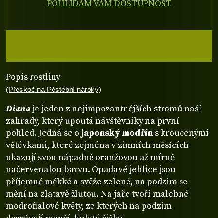
POHLÍDÁM VÁM DOSTUPNOST
Popis rostliny
(Přeskoč na Pěstební nároky)
Diana
je jeden z nejimpozantnějších stromů naší
zahrady, který upoutá návštěvníky na první
pohled. Jedná se o
japonský modřín
s kroucenými
větévkami, které zejména v zimních měsících
ukazují svou nápadně oranžovou až mírně
načervenalou barvu. Opadavé jehlice jsou
příjemně měkké a svěže zelené, na podzim se
mění na zlatavě žlutou. Na jaře tvoří malebné
modrofialové květy, ze kterých na podzim