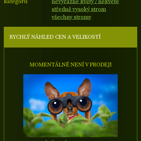
kategorií
nevýrazné květy / nekvete
středně vysoký strom
všechny stromy
RYCHLÝ NÁHLED CEN A VELIKOSTÍ
MOMENTÁLNĚ NENÍ V PRODEJI