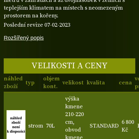
metrů v zahradách a až dvojnásobek v zemích s
teplejším klimatem na místech s neomezeným
prostorem na kořeny.
Poslední revize 07-02-2023
Rozšířený popis
VELIKOSTI A CENY
náhled
objem
v
typ
velikost
kvalita
cena
zboží
kont.
p
výška
kmene
210-220
cm,
6 800
strom
70L
STANDARD
obvod
Kč
kmene