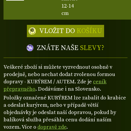
12-14
cm
VLOŽIT DO
KOŠÍKU
ZNÁTE NAŠE
SLEVY?
Veškeré zboží si můžete vyzvednout osobně v
prodejně, nebo nechat dodat zvolenou formou
dopravy - KURÝREM / AUTEM. Zde je
ceník
přepravného
. Dodáváme i na Slovensko.
Položky označené KURÝREM lze zabalit do krabice
a odeslat kurýrem, nebo v případě větší
objednávky je odeslat naší dopravou, pokud by
balíková služba přesáhla cenu dodání naším
vozem. Více o
dopravě zde
.