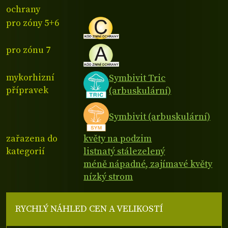
ochrany
pro zóny 5+6
pro zónu 7
mykorhizní
Symbivit Tric
přípravek
(arbuskulární)
Symbivit (arbuskulární)
zařazena do
květy na podzim
kategorií
listnatý stálezelený
méně nápadné, zajímavé květy
nízký strom
RYCHLÝ NÁHLED CEN A VELIKOSTÍ