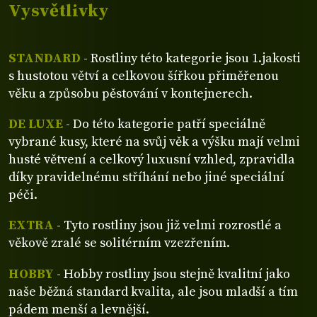
Vysvětlivky
STANDARD
- Rostliny této kategorie jsou 1.jakosti
s hustotou větví a celkovou šířkou přiměřenou
věku a způsobu pěstování v kontejnerech.
DE LUXE
- Do této kategorie patří speciálně
vybrané kusy, které na svůj věk a výšku mají velmi
husté větvení a celkový luxusní vzhled, zpravidla
díky pravidelnému stříhání nebo jiné speciální
péči.
EXTRA
- Tyto rostliny jsou již velmi rozrostlé a
věkově zralé se solitérním vzezřením.
HOBBY
- Hobby rostliny jsou stejně kvalitní jako
naše běžná standard kvalita, ale jsou mladší a tím
pádem menší a levnější.