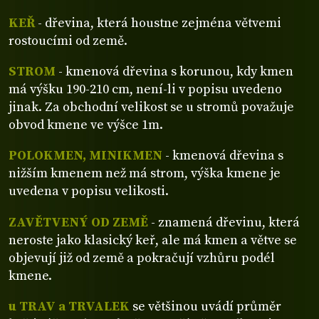
KEŘ
- dřevina, která houstne zejména větvemi
rostoucími od země.
STROM
- kmenová dřevina s korunou, kdy kmen
má výšku 190-210 cm, není-li v popisu uvedeno
jinak. Za obchodní velikost se u stromů považuje
obvod kmene ve výšce 1m.
POLOKMEN, MINIKMEN
- kmenová dřevina s
nižším kmenem než má strom, výška kmene je
uvedena v popisu velikosti.
ZAVĚTVENÝ OD ZEMĚ
- znamená dřevinu, která
neroste jako klasický keř, ale má kmen a větve se
objevují již od země a pokračují vzhůru podél
kmene.
u TRAV a TRVALEK
se většinou uvádí průměr