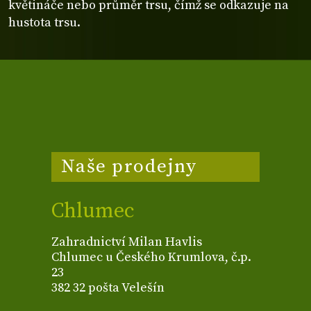
květináče nebo průměr trsu, čímž se odkazuje na
hustota trsu.
Naše prodejny
Chlumec
Zahradnictví Milan Havlis
Chlumec u Českého Krumlova, č.p.
23
382 32 pošta Velešín