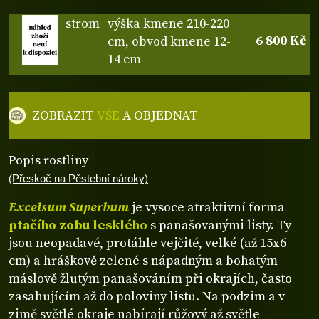
strom
výška kmene 210-220
6 800 Kč
cm, obvod kmene 12-
14 cm
ZOBRAZIT
VŠE
A OBJEDNAT
Popis rostliny
(Přeskoč na Pěstební nároky)
Excelsum Superbum
je vysoce atraktivní forma
ptačího zobu lesklého
s panašovanými listy. Ty
jsou neopadavé, protáhle vejčité, velké (až 15x6
cm) a hráškově zelené s nápadným a bohatým
máslově žlutým panašováním při okrajích, často
zasahujícím až do poloviny listu. Na podzim a v
zimě světlé okraje nabírají růžový až světle