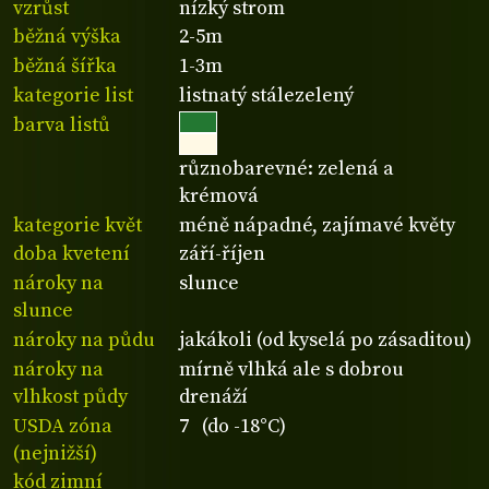
vzrůst
nízký strom
běžná výška
2-5m
běžná šířka
1-3m
kategorie list
listnatý stálezelený
barva listů
různobarevné: zelená a
krémová
kategorie květ
méně nápadné, zajímavé květy
doba kvetení
září-říjen
nároky na
slunce
slunce
nároky na půdu
jakákoli (od kyselá po zásaditou)
nároky na
mírně vlhká ale s dobrou
vlhkost půdy
drenáží
USDA zóna
7 (do -18°C)
(nejnižší)
kód zimní