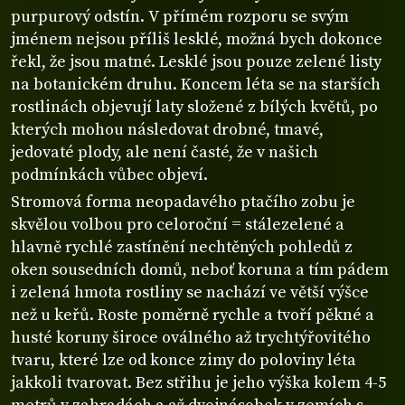
purpurový odstín. V přímém rozporu se svým
jménem nejsou příliš lesklé, možná bych dokonce
řekl, že jsou matné. Lesklé jsou pouze zelené listy
na botanickém druhu. Koncem léta se na starších
rostlinách objevují laty složené z bílých květů, po
kterých mohou následovat drobné, tmavé,
jedovaté plody, ale není časté, že v našich
podmínkách vůbec objeví.
Stromová forma neopadavého ptačího zobu je
skvělou volbou pro celoroční = stálezelené a
hlavně rychlé zastínění nechtěných pohledů z
oken sousedních domů, neboť koruna a tím pádem
i zelená hmota rostliny se nachází ve větší výšce
než u keřů. Roste poměrně rychle a tvoří pěkné a
husté koruny široce oválného až trychtýřovitého
tvaru, které lze od konce zimy do poloviny léta
jakkoli tvarovat. Bez střihu je jeho výška kolem 4-5