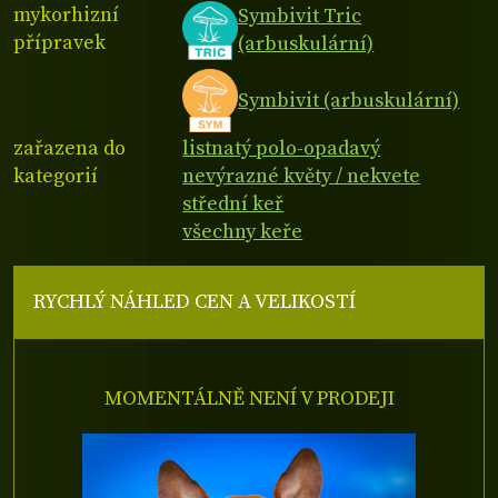
mykorhizní
Symbivit Tric
přípravek
(arbuskulární)
Symbivit (arbuskulární)
zařazena do
listnatý polo-opadavý
kategorií
nevýrazné květy / nekvete
střední keř
všechny keře
RYCHLÝ NÁHLED CEN A VELIKOSTÍ
MOMENTÁLNĚ NENÍ V PRODEJI