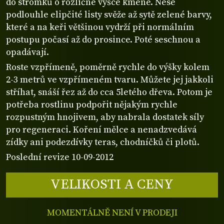
do stromků o rozličné výšce kmene. Nese
podlouhle elipčité listy svěže až sytě zelené barvy,
které a na keři většinou vydrží při normálním
postupu počasí až do prosince. Poté seschnou a
opadávají.
Roste vzpřímeně, poměrně rychle do výšky kolem
2-3 metrů ve vzpřímeném tvaru. Můžete jej jakkoli
stříhat, snáší řez až do cca 5letého dřeva. Potom je
potřeba rostlinu podpořit nějakým rychle
rozpustným hnojivem, aby nabrala dostatek síly
pro regeneraci. Koření mělce a nenadzvedává
zídky ani podezdívky teras, chodníčků či plotů.
Poslední revize 10-09-2012
VELIKOSTI A CENY
MOMENTÁLNĚ NENÍ V PRODEJI