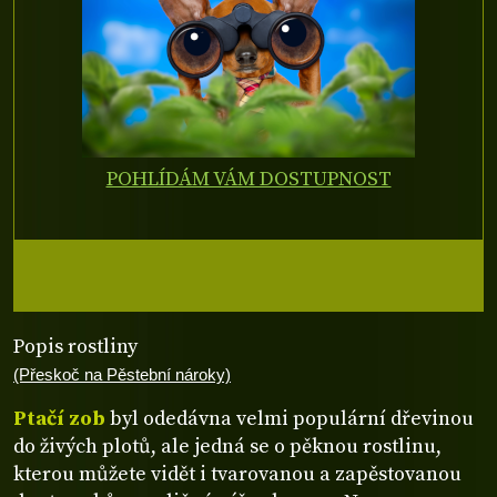
POHLÍDÁM VÁM DOSTUPNOST
Popis rostliny
(Přeskoč na Pěstební nároky)
Ptačí zob
byl odedávna velmi populární dřevinou
do živých plotů, ale jedná se o pěknou rostlinu,
kterou můžete vidět i tvarovanou a zapěstovanou