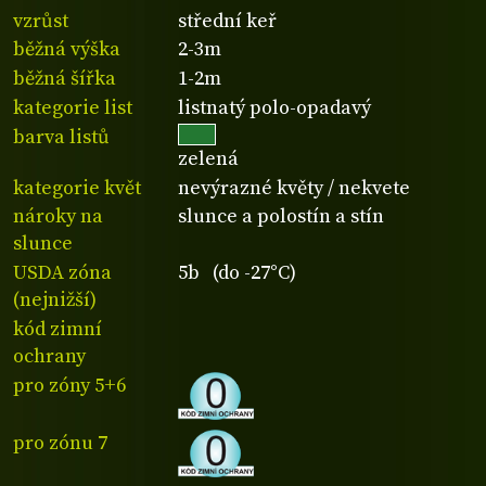
vzrůst
střední keř
běžná výška
2-3m
běžná šířka
1-2m
kategorie list
listnatý polo-opadavý
barva listů
zelená
kategorie květ
nevýrazné květy / nekvete
nároky na
slunce a polostín a stín
slunce
USDA zóna
5b (do -27°C)
(nejnižší)
kód zimní
ochrany
pro zóny 5+6
pro zónu 7