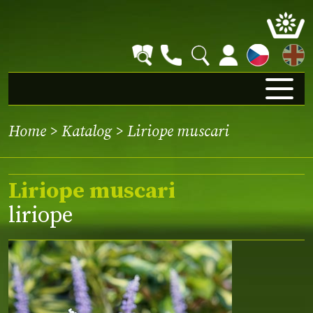
EN
Home
>
Katalog
> Liriope muscari
Liriope muscari
liriope