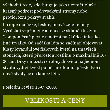
východní Asie, kde funguje jako nezničitelný a
krásný podrost pod vysokými stromy nebo
protierozní pokryv svahů.
Liriope má úzké, lesklé, tmavě zelené listy.
Vyrůstají vzpřímeně a lehce se sklánějí k zemi.
Jsou poměrně pevné a netrpí na škůdce tak jako
jiné trvalky. Od začátku léta se začínají objevovat
klasy levandulově fialových květů na tmavších
stoncích, které přerostou rostlinu o maximálně 10-
20 cm. Díky množství drobných květů na jednom
stvolu vydrží kvést poměrně dlouho, přesto tvoří
nové stvoly až do konce léta.
Poslední revize 15-09-2008.
VELIKOSTI A CENY