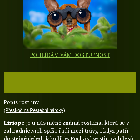
POHLÍDÁM VÁM DOSTUPNOST
Popis rostliny
(Přeskoč na Pěstební nároky)
Liriope
je u nás méně známá rostlina, která se v
zahradnictvích spíše řadí mezi trávy, i když patří
do stejné čeledi jako lilie. Pochází ze stinných lesů