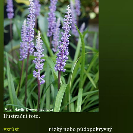
Ilustrační foto.
vzrůst
nízký nebo půdopokryvný