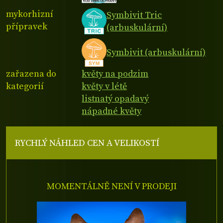
mykorhizní
Symbivit Tric
přípravek
(arbuskulární)
Symbivit (arbuskulární)
zařazena do
květy na podzim
kategorií
květy v létě
listnatý opadavý
nápadné květy
RYCHLÝ NÁHLED CEN A VELIKOSTÍ
MOMENTÁLNĚ NENÍ V PRODEJI