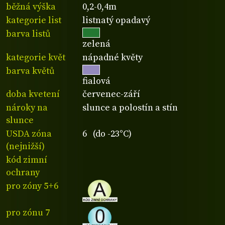
běžná výška
0,2-0,4m
kategorie list
listnatý opadavý
barva listů
zelená
kategorie květ
nápadné květy
barva květů
fialová
doba kvetení
červenec-září
nároky na
slunce a polostín a stín
slunce
USDA zóna
6 (do -23°C)
(nejnižší)
kód zimní
ochrany
pro zóny 5+6
pro zónu 7