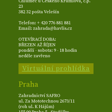
Chlumec u Českého Krumlova, č.p.
23
382 32 pošta Velešín
Telefon: + 420 776 881 881
Email: zahrada@havlis.cz
OTEVÍRACÍ DOBA:
BŘEZEN AŽ ŘÍJEN
pondělí - sobota: 9 - 18 hodin
neděle zavřeno
Virtuální prohlídka
Praha
Zahradnictví SAFRO
ul. Za Mototechnou 2673/11
(roh ul. K Hájům)