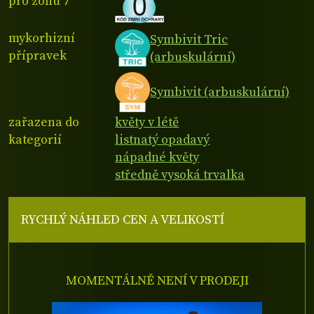
pro zónu 7
mykorhizní
Symbivit Tric
přípravek
(arbuskulární)
Symbivit (arbuskulární)
zařazena do
květy v létě
kategorií
listnatý opadavý
nápadné květy
středně vysoká trvalka
RYCHLÝ NÁHLED CEN A VELIKOSTÍ
MOMENTÁLNĚ NENÍ V PRODEJI