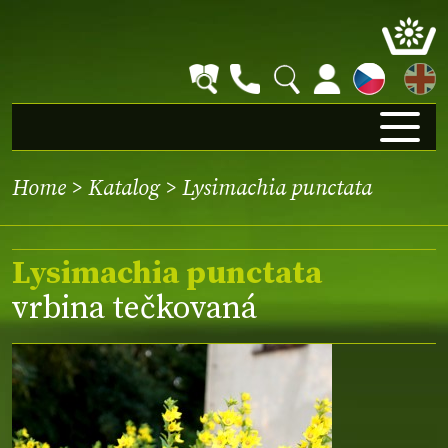
EN
Home
>
Katalog
> Lysimachia punctata
Lysimachia punctata
vrbina tečkovaná