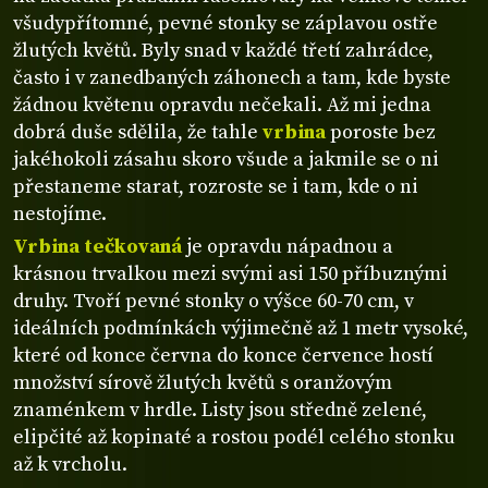
všudypřítomné, pevné stonky se záplavou ostře
žlutých květů. Byly snad v každé třetí zahrádce,
často i v zanedbaných záhonech a tam, kde byste
žádnou květenu opravdu nečekali. Až mi jedna
dobrá duše sdělila, že tahle
vrbina
poroste bez
jakéhokoli zásahu skoro všude a jakmile se o ni
přestaneme starat, rozroste se i tam, kde o ni
nestojíme.
Vrbina tečkovaná
je opravdu nápadnou a
krásnou trvalkou mezi svými asi 150 příbuznými
druhy. Tvoří pevné stonky o výšce 60-70 cm, v
ideálních podmínkách výjimečně až 1 metr vysoké,
které od konce června do konce července hostí
množství sírově žlutých květů s oranžovým
znaménkem v hrdle. Listy jsou středně zelené,
elipčité až kopinaté a rostou podél celého stonku
až k vrcholu.