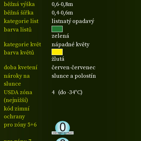
běžná výška
0,6-0,8m
běžná šířka
0,4-0,6m
kategorie list
listnatý opadavý
barva listů
zelená
kategorie květ
nápadné květy
barva květů
žlutá
doba kvetení
červen-červenec
nároky na
slunce a polostín
slunce
USDA zóna
4 (do -34°C)
(nejnižší)
kód zimní
ochrany
pro zóny 5+6