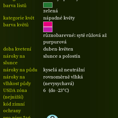
barva listů
zelená
kategorie květ
nápadné květy
barva květů
různobarevné: sytě růžová až
purpurová
doba kvetení
duben-květen
nároky na
slunce a polostín
slunce
nároky na půdu
kyselá až neutrální
nároky na
rovnoměrně vlhká
vlhkost půdy
(nevysychavá)
USDA zóna
6 (do -23°C)
(nejnižší)
kód zimní
ochrany
pro zóny 5+6