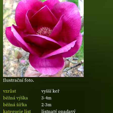
Ilustrační foto.
vzrůst
vyšší keř
běžná výška
3-4m
běžná šířka
2-3m
kategorie list
listnatý opadavý