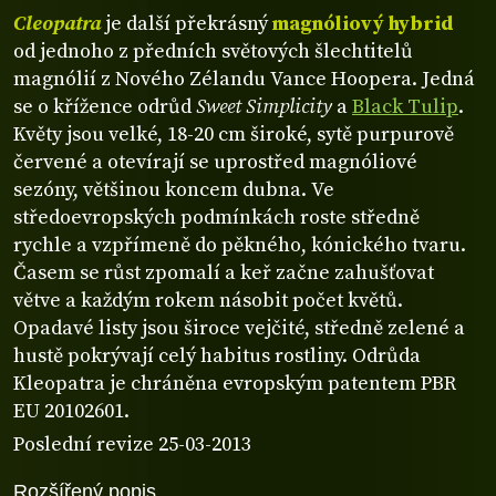
Cleopatra
je další překrásný
magnóliový hybrid
od jednoho z předních světových šlechtitelů
magnólií z Nového Zélandu Vance Hoopera. Jedná
se o křížence odrůd
Sweet Simplicity
a
Black Tulip
.
Květy jsou velké, 18-20 cm široké, sytě purpurově
červené a otevírají se uprostřed magnóliové
sezóny, většinou koncem dubna. Ve
středoevropských podmínkách roste středně
rychle a vzpřímeně do pěkného, kónického tvaru.
Časem se růst zpomalí a keř začne zahušťovat
větve a každým rokem násobit počet květů.
Opadavé listy jsou široce vejčité, středně zelené a
hustě pokrývají celý habitus rostliny. Odrůda
Kleopatra je chráněna evropským patentem PBR
EU 20102601.
Poslední revize 25-03-2013
Rozšířený popis