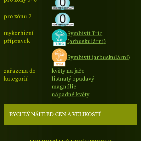
pro zónu 7
mykorhizní
Symbivit Tric
přípravek
(arbuskulární)
Symbivit (arbuskulární)
zařazena do
květy na jaře
kategorií
listnatý opadavý
magnólie
nápadné květy
RYCHLÝ NÁHLED CEN A VELIKOSTÍ