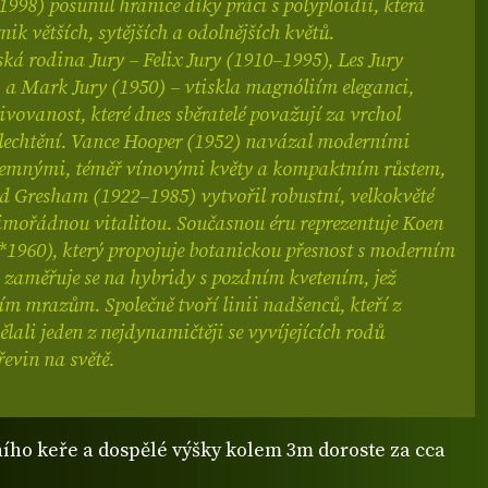
998) posunul hranice díky práci s polyploidií, která
ik větších, sytějších a odolnějších květů.
á rodina Jury – Felix Jury (1910–1995), Les Jury
 a Mark Jury (1950) – vtiskla magnóliím eleganci,
ivovanost, které dnes sběratelé považují za vrchol
 šlechtění. Vance Hooper (1952) navázal moderními
 temnými, téměř vínovými květy a kompaktním růstem,
d Gresham (1922–1985) vytvořil robustní, velkokvěté
imořádnou vitalitou. Současnou éru reprezentuje Koen
*1960), který propojuje botanickou přesnost s moderním
 zaměřuje se na hybridy s pozdním kvetením, jež
ím mrazům. Společně tvoří linii nadšenců, kteří z
lali jeden z nejdynamičtěji se vyvíjejících rodů
evin na světě.
ího keře a dospělé výšky kolem 3m doroste za cca