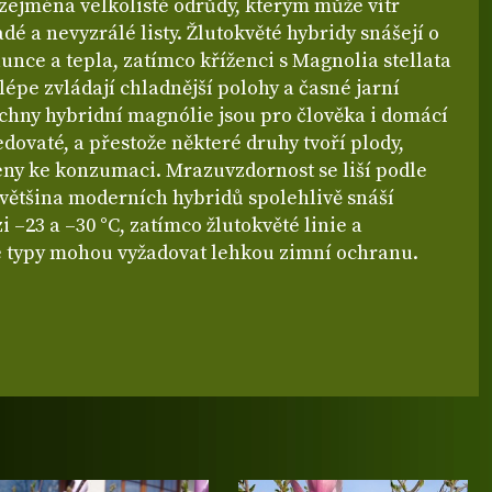
 zejména velkolisté odrůdy, kterým může vítr
dé a nevyzrálé listy. Žlutokvěté hybridy snášejí o
lunce a tepla, zatímco kříženci s Magnolia stellata
lépe zvládají chladnější polohy a časné jarní
echny hybridní magnólie jsou pro člověka i domácí
edovaté, a přestože některé druhy tvoří plody,
eny ke konzumaci. Mrazuvzdornost se liší podle
 většina moderních hybridů spolehlivě snáší
i –23 a –30 °C, zatímco žlutokvěté linie a
é typy mohou vyžadovat lehkou zimní ochranu.