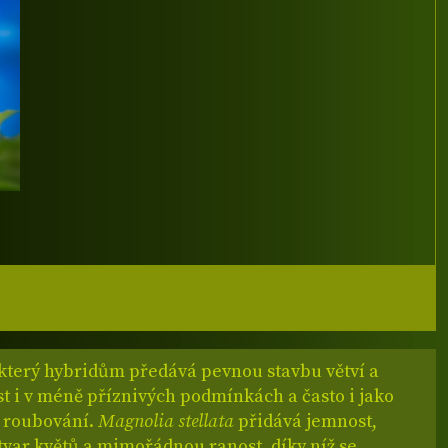
 který hybridům předává pevnou stavbu větví a
t i v méně příznivých podmínkách a často i jako
 roubování.
Magnolia stellata
přidává jemnost,
tvar květů a mimořádnou ranost, díky níž se