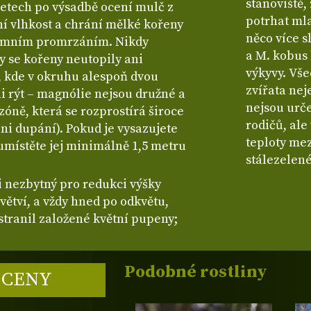
stanoviště,
letech po výsadbě ocení mulč z
potrhat mla
lní vlhkost a chrání mělké kořeny
něco více s
zimním promrzáním. Nikdy
a M. kobus 
y se kořeny neutopily ani
výkyvy. Vš
m, kde v okruhu alespoň dvou
zvířata nej
i rýt – magnólie nejsou družné a
nejsou urč
zóně, která se rozprostírá široce
rodičů, ale
ani dupání). Pokud je vysazujete
teploty mez
umístěte jej minimálně 1,5 metru
stálezelen
li nezbytný pro redukci výšky
ětví, a vždy hned po odkvětu,
stranil založené květní pupeny;
Podobné rostliny
 CENY