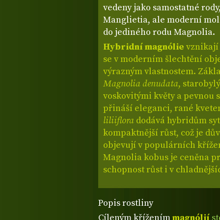
vedeny jako samostatné rody
Manglietia, ale moderní mol
do jediného rodu Magnolia.
Hybridní magnólie
vznikají
se v moderním šlechtění obj
výrazným vlastnostem. Zák
Magnolia denudata
, starobyl
voskovitými květy a pevnou 
přináší eleganci, rané kvete
liliiflora
dodává hybridům syt
kompaktnější růst, což je dův
objevují v populárních kříž
Magnolia kobus je ceněna pro
schopnost růst i v chladnější
Popis rostliny
Cíleným křížením
magnólií
st