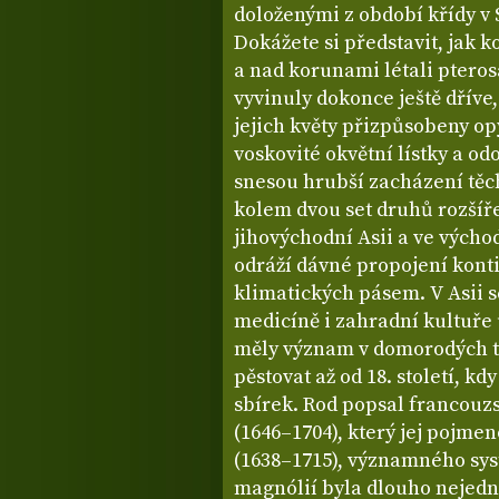
doloženými z období křídy v 
Dokážete si představit, jak 
a nad korunami létali ptero
vyvinuly dokonce ještě dříve, 
jejich květy přizpůsobeny op
voskovité okvětní lístky a o
snesou hrubší zacházení těc
kolem dvou set druhů rozšíř
jihovýchodní Asii a ve výcho
odráží dávné propojení kont
klimatických pásem. V Asii s
medicíně i zahradní kultuře 
měly význam v domorodých tr
pěstovat až od 18. století, kd
sbírek. Rod popsal francouz
(1646–1704), který jej pojme
(1638–1715), významného sy
magnólií byla dlouho nejedn