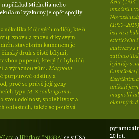
Kehr (1914–1
, například Michelia nebo
umožnila vzn
ekulární výzkumy je opět spojily
Novozélandsk
(1930–2019)
 z několika klíčových rodičů, kteří
barvu a kult
evují znovu a znovu díky svým
estetického
ladním stavebním kamenem je
kultivary s
ý čínský druh s čistě bílými,
zatímco Tod
stavbou pupenů, který do hybridů
hybridy s m
ní a výraznou vůni.
Magnolia
Camelbeke (
é purpurové odstíny a
šlechtěním a
od, proč se právě její geny
unikají jarn
encích typu
M. × soulangeana
.
magnolií udě
 svou odolnost, spolehlivost a
okrasných dř
ch oblastech, takže se používá
pyramidáln
20 let.
ellata
a
liliiflora "NIGRA"
se v USA