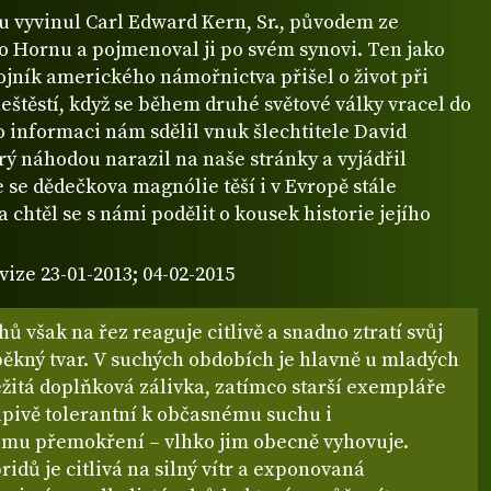
u vyvinul Carl Edward Kern, Sr., původem ze
o Hornu a pojmenoval ji po svém synovi. Ten jako
ojník amerického námořnictva přišel o život při
štěstí, když se během druhé světové války vracel do
o informaci nám sdělil vnuk šlechtitele David
rý náhodou narazil na naše stránky a vyjádřil
e se dědečkova magnólie těší i v Evropě stále
a chtěl se s námi podělit o kousek historie jejího
vize 23-01-2013; 04-02-2015
hů však na řez reaguje citlivě a snadno ztratí svůj
pěkný tvar. V suchých obdobích je hlavně u mladých
ežitá doplňková zálivka, zatímco starší exempláře
apivě tolerantní k občasnému suchu i
mu přemokření – vlhko jim obecně vyhovuje.
ridů je citlivá na silný vítr a exponovaná