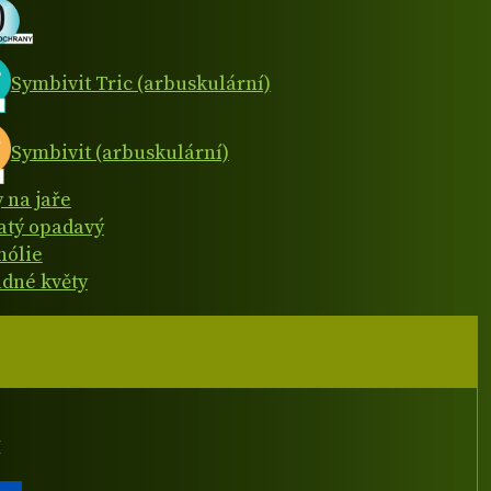
Symbivit Tric (arbuskulární)
Symbivit (arbuskulární)
y na jaře
natý opadavý
ólie
dné květy
I