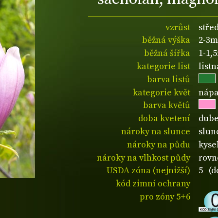
vzrůst
stře
běžná výška
2-3m
běžná šířka
1-1,
kategorie list
list
barva listů
kategorie květ
nápa
barva květů
doba kvetení
dub
nároky na slunce
slun
nároky na půdu
kyse
nároky na vlhkost půdy
rovn
USDA zóna (nejnižší)
5 (d
kód zimní ochrany
pro zóny 5+6