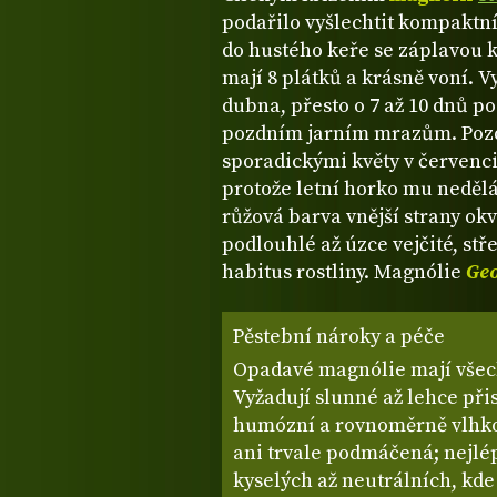
podařilo vyšlechtit kompaktn
do hustého keře se záplavou k
mají 8 plátků a krásně voní. V
dubna, přesto o 7 až 10 dnů po
pozdním jarním mrazům. Pozd
sporadickými květy v červenci,
protože letní horko mu nedělá
růžová barva vnější strany okv
podlouhlé až úzce vejčité, stř
habitus rostliny. Magnólie
Geo
Pěstební nároky a péče
Opadavé magnólie mají všec
Vyžadují slunné až lehce přis
humózní a rovnoměrně vlhko
ani trvale podmáčená; nejlé
kyselých až neutrálních, kde