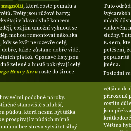
í
magnólii
, která roste pomalu a
Tuto odrůd
větů. Květy jsou růžové barvy,
švýcarskéh
ykvétají v hlavní vlně koncem
mladý důst
zději, což jim umožní vyhnout se
vlakovém ne
ěji mohou remontovat několika
služby. Tut
 kdy se květ nerozevře celý,
E.Kern, kte
 dobře, takže zůstane dobře vidět
potěšení, ž
ětních plátků. Opadavé listy jsou
popularitě 
edně zelené a hustě pokrývají celý
jména.
rge Henry Kern
roste do široce
Poslední re
většina dru
přirozeně 
hny velmi podobné nároky.
rostlin důl
tíněné stanoviště s hlubší,
jsou překv
u půdou, která nesmí být těžká
krátkodobé
pe prospívají v půdách mírně
Většina hyb
 mohou bez stresu vytvářet silný