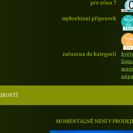
pro zónu 7
mykorhizní přípravek
zařazena do kategorií
květ
list
magn
nápa
LIKOSTÍ
MOMENTÁLNĚ NENÍ V PRODEJ