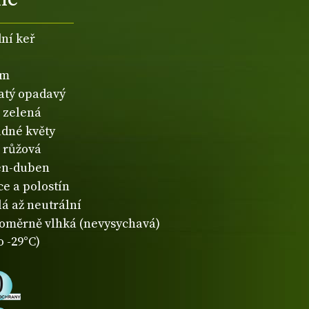
dní keř
5m
natý opadavý
zelená
dné květy
růžová
en-duben
ce a polostín
lá až neutrální
oměrně vlhká (nevysychavá)
o -29°C)