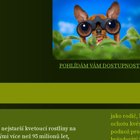
POHLÍDÁM VÁM DOSTUPNOST
jako rodič,
ochotu kvés
 nejstarší kvetoucí rostliny na
podnož pro
ými více než 95 milionů let,
hvězdovitý 