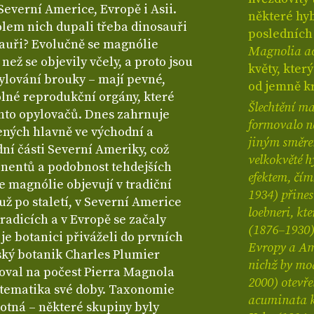
Severní Americe, Evropě i Asii.
některé hyb
kolem nich dupali třeba dinosauři
posledních 
sauři? Evolučně se magnólie
Magnolia a
než se objevily včely, a proto jsou
květy, kter
ylování brouky – mají pevné,
od jemně k
dolné reprodukční orgány, které
Šlechtění ma
hto opylovačů. Dnes zahrnuje
formovalo n
ených hlavně ve východní a
jiným směre
dní části Severní Ameriky, což
velkokvěté h
inentů a podobnost tehdejších
efektem, čím
e magnólie objevují v tradiční
1934) přines
už po staletí, v Severní Americe
loebneri, kt
adicích a v Evropě se začaly
(1876–1930)
y je botanici přiváželi do prvních
Evropy a Ame
ský botanik Charles Plumier
nichž by mod
noval na počest Pierra Magnola
2000) otevře
stematika své doby. Taxonomie
acuminata k
otná – některé skupiny byly