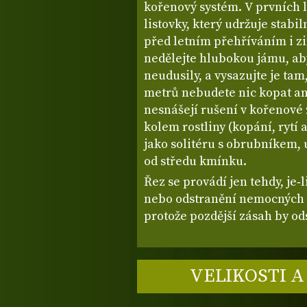
kořenový systém. V prvních 
listovky, který udržuje stabi
před letním přehříváním i 
nedělejte hlubokou jámu, ab
neudusily, a vysazujte je ta
metrů nebudete nic kopat an
nesnášejí rušení v kořenové 
kolem rostliny (kopání, rytí 
jako solitéru s obrubníkem, 
od středu kmínku.
Řez se provádí jen tehdy, je‑
nebo odstranění nemocných v
protože pozdější zásah by od
VELIKOSTI A