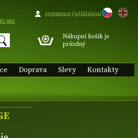
EN
registrace
/
přihlášení
82 882
Nákupní košík je
prázdný
ace
Doprava
Slevy
Kontakty
GE
ie