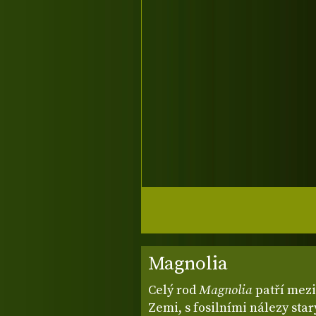
Magnolia
Celý rod
Magnolia
patří mezi
Zemi, s fosilními nálezy star