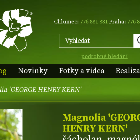
Chlumec:
776 881 881
Praha:
776 8
podrobné hledání
og
Novinky
Fotky a videa
Realiz
lia 'GEORGE HENRY KERN'
Magnolia 'GEOR
HENRY KERN'
šácholan, magnól