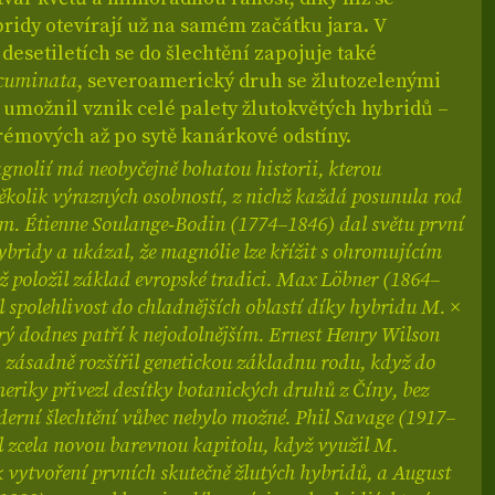
ridy otevírají už na samém začátku jara. V
desetiletích se do šlechtění zapojuje také
cuminata
, severoamerický druh se žlutozelenými
ý umožnil vznik celé palety žlutokvětých hybridů –
rémových až po sytě kanárkové odstíny.
gnolií má neobyčejně bohatou historii, kterou
ěkolik výrazných osobností, z nichž každá posunula rod
m. Étienne Soulange‑Bodin (1774–1846) dal světu první
ybridy a ukázal, že magnólie lze křížit s ohromujícím
ž položil základ evropské tradici. Max Löbner (1864–
l spolehlivost do chladnějších oblastí díky hybridu M. ×
erý dodnes patří k nejodolnějším. Ernest Henry Wilson
 zásadně rozšířil genetickou základnu rodu, když do
riky přivezl desítky botanických druhů z Číny, bez
erní šlechtění vůbec nebylo možné. Phil Savage (1917–
l zcela novou barevnou kapitolu, když využil M.
 vytvoření prvních skutečně žlutých hybridů, a August