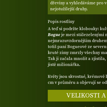
dřeviny a vyhledáváme pro vá
nejotužilejší druhy.
Popis rostliny
A teď si podržte klobouky: ku
Bogue
je mezi stálezelenými 
nejmrazuvzdornějším druhem, 
totiž paní Bogueové ze sever
kruté zimy zmrzly všechny ma
Tak ji začala množit a zjistila
jistě milionářka.
Květy jsou skvostné, krémově b
cm v průměru a objevují se od 
VELIKOSTI A