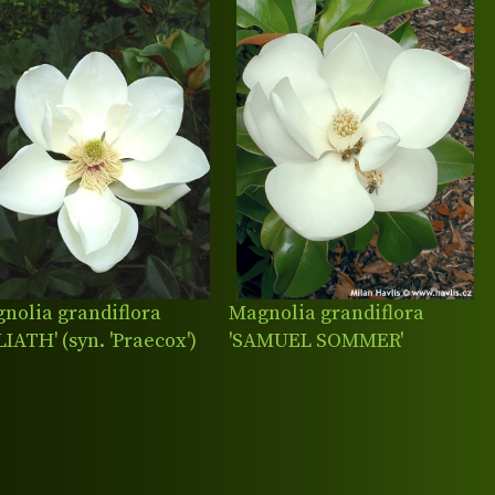
nolia grandiflora
Magnolia grandiflora
LIATH' (syn. 'Praecox')
'SAMUEL SOMMER'