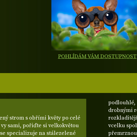
POHLÍDÁM VÁM DOSTUPNOST
podlouhlé, 
drobnými r
lený strom s obřími květy po celé
rozkladitěj
i vy sami, pořiďte si velkokvětou
vcelku spol
se specializuje na stálezelené
přemrznout 