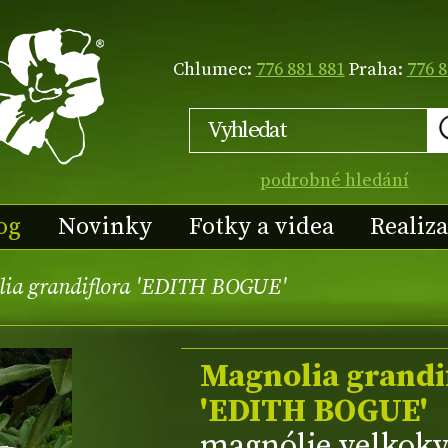
Chlumec:
776 881 881
Praha:
776 8
podrobné hledání
og
Novinky
Fotky a videa
Realiz
ia grandiflora 'EDITH BOGUE'
Magnolia grandi
'EDITH BOGUE'
magnólie velkokv