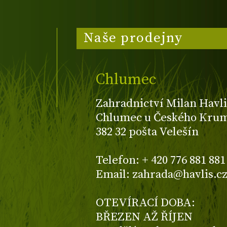
Naše prodejny
Chlumec
Zahradnictví Milan Havli
Chlumec u Českého Kruml
382 32 pošta Velešín
Telefon: + 420 776 881 881
Email: zahrada@havlis.c
OTEVÍRACÍ DOBA:
BŘEZEN AŽ ŘÍJEN