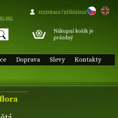
EN
registrace
/
přihlášení
82 882
Nákupní košík je
prázdný
ace
Doprava
Slevy
Kontakty
flora
ětá