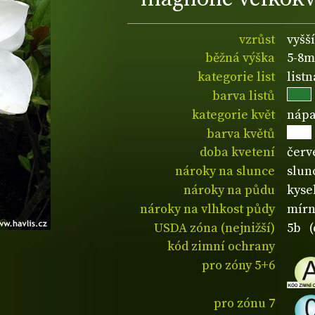
vzrůst
vyšší
běžná výška
5-8m
kategorie list
listn
barva listů
kategorie květ
nápa
barva květů
doba kvetení
červ
nároky na slunce
slun
nároky na půdu
kyse
nároky na vlhkost půdy
mírn
USDA zóna (nejnižší)
5b (
kód zimní ochrany
pro zóny 5+6
pro zónu 7