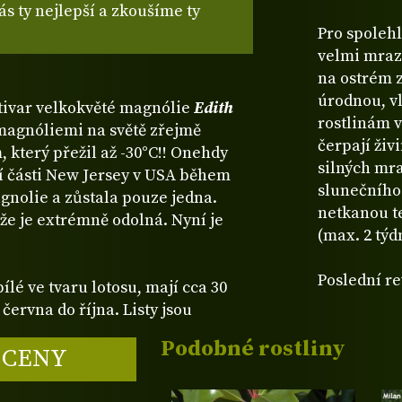
s ty nejlepší a zkoušíme ty
Pro spolehl
velmi mraz
na ostrém 
úrodnou, v
ltivar velkokvěté magnólie
Edith
rostlinám 
magnóliemi na světě zřejmě
čerpají živ
který přežil až -30°C!! Onehdy
silných mra
ní části New Jersey v USA během
slunečního 
gnolie a zůstala pouze jedna.
netkanou t
, že je extrémně odolná. Nyní je
(max. 2 týd
Poslední re
ílé ve tvaru lotosu, mají cca 30
června do října. Listy jsou
Podobné rostliny
 CENY