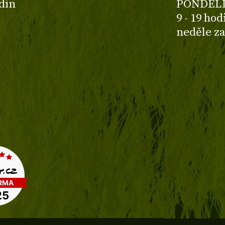
odin
PONDĚLÍ
9 - 19 ho
neděle z