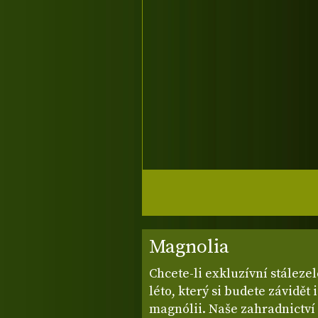
Magnolia
Chcete-li exkluzívní stáleze
léto, který si budete závidět 
magnólii. Naše zahradnictví 