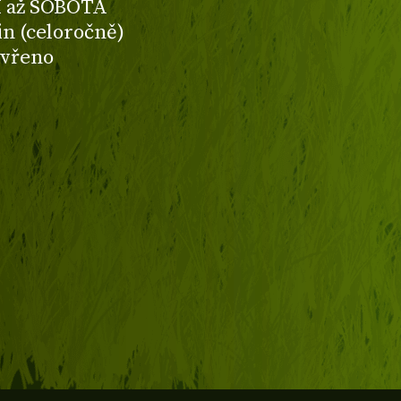
 až SOBOTA
din (celoročně)
avřeno