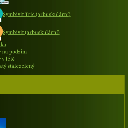
Symbivit Tric (arbuskulární)
Symbivit (arbuskulární)
ika
y na podzim
 v létě
atý stálezelený
I