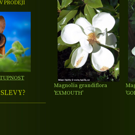
 PRODEJI
STUPNOST
Magnolia grandiflora
Mag
E
SLEVY?
'EXMOUTH'
'GO