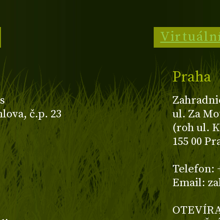
Virtuáln
Praha
s
Zahradni
ova, č.p. 23
ul. Za Mo
(roh ul. 
155 00 Pr
z
Telefon: 
Email: z
OTEVÍRA