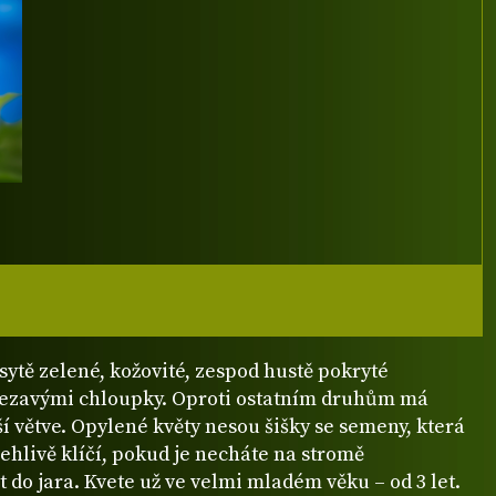
sytě zelené, kožovité, zespod hustě pokryté
ezavými chloupky. Oproti ostatním druhům má
ší větve. Opylené květy nesou šišky se semeny, která
ehlivě klíčí, pokud je necháte na stromě
do jara. Kvete už ve velmi mladém věku – od 3 let.