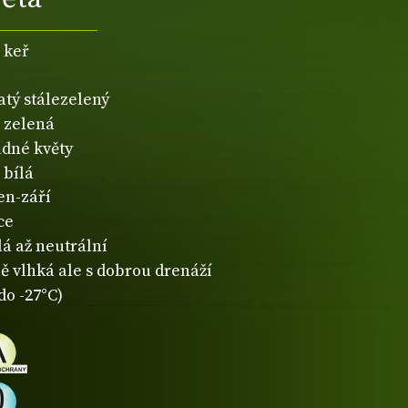
 keř
atý stálezelený
zelená
dné květy
bílá
en-září
ce
lá až neutrální
ě vlhká ale s dobrou drenáží
do -27°C)