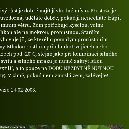
ivý růst je dobré najít jí vhodné místo. Přestože je
uvzdorná, uděláte dobře, pokud ji nenecháte trápit
zimním větru. Zem potřebuje kyselou, velmi
lhkou ale ne mokrou, propustnou. Starším
vyhovuje jíl, ze kterého pomalým prorůstáním
iny. Mladou rostlinu při dlouhotrvajících nebo
zech pod -20°C, stejně jako při kombinaci silného
svitu a silného mrazu je nutné zakrýt bílou
extilií, a to pouze na DOBU NEZBYTNĚ NUTNOU
ny). V zimě, pokud není zmrzlá zem, zalévejte!
vize 14-02-2008.