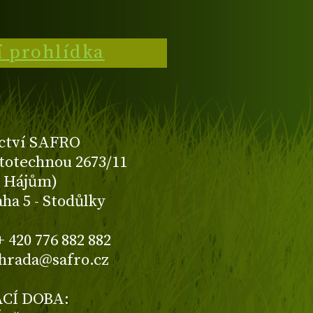
í prohlídka
ctví SAFRO
totechnou 2673/11
K Hájům)
aha 5 - Stodůlky
+ 420 776 882 882
ahrada@safro.cz
CÍ DOBA: