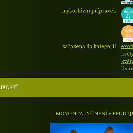
mykorhizní přípravek
zařazena do kategorií
exot
květ
květy
listn
LIKOSTÍ
MOMENTÁLNĚ NENÍ V PRODEJ