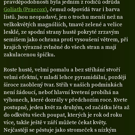
pravděpodobností byla jedním z rodičů odrůda
Goliath (Praecox)
, čemuž odpovídá tvar i barva
listů. Jsou neopadavé, jen o trochu menší než na
velkokvětých magnóliích, tmavě zelené a velice
lesklé, ze spodní strany hustě pokryté zrzavým
semišem jako ochrana proti vysoušení větrem, při
krajích výrazně zvlněné do všech stran a mají
zakulacenou špičku.
Roste hustě, velmi pomalu a bez stříhání stvoří
velmi efektní, v mladí lehce pyramidální, později
široce zaoblený tvar. Střih v našich podmínkách
není žádoucí, neboť hlavní kvetení probíhá na
výhonech, které dozrály v předchozím roce. Kvete
postupně, jeden květ za druhým, od začátku léta až
do odkvětu všech poupat, kterých je rok od roku
více, takže ještě v září můžete čekat květy.
Nejčastěji se pěstuje jako stromeček s nízkým