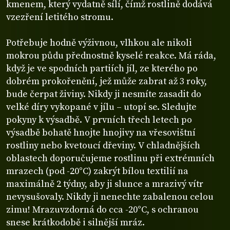
kmenem, který vydatně sílí, čímž rostlině dodává
vzezření letitého stromu.
Potřebuje hodně výživnou, vlhkou ale nikoli
mokrou půdu přednostně kyselé reakce. Má ráda,
když je ve spodních partiích jíl, ze kterého po
dobrém prokořenění, jež může zabrat až 3 roky,
bude čerpat živiny. Nikdy ji nesmíte zasadit do
velké díry vykopané v jílu – utopí se. Sledujte
pokyny k výsadbě. V prvních třech letech po
výsadbě bohatě hnojte hnojivy na vřesovištní
rostliny nebo kvetoucí dřeviny. V chladnějších
oblastech doporučujeme rostlinu při extrémních
mrazech (pod -20°C) zakrýt bílou textilií na
maximálně 2 týdny, aby ji slunce a mrazivý vítr
nevysušovaly. Nikdy ji nenechte zabalenou celou
zimu! Mrazuvzdorná do cca -20°C, s ochranou
snese krátkodobě i silnější mráz.