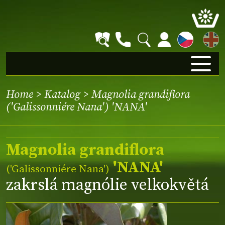
EN
Home
>
Katalog
> Magnolia grandiflora
('Galissonniére Nana') 'NANA'
Magnolia grandiflora
'NANA'
(
'Galissonniére Nana'
)
zakrslá magnólie velkokvětá