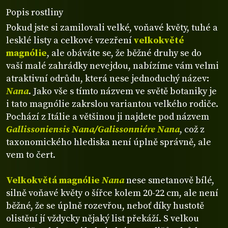
Popis rostliny
Pokud jste si zamilovali velké, voňavé květy, tuhé a
lesklé listy a celkové vzezření
velkokvěté
magnólie
, ale obáváte se, že běžné druhy se do
vaší malé zahrádky nevejdou, nabízíme vám velmi
atraktivní odrůdu, která nese jednoduchý název:
Nana
. Jako vše s tímto názvem ve světě botaniky je
i tato magnólie zakrslou variantou velkého rodiče.
Pochází z Itálie a většinou ji najdete pod názvem
Gallissoniensis Nana/Galissonniére Nana
, což z
taxonomického hlediska není úplně správně, ale
vem to čert.
Velkokvětá magnólie
Nana
nese smetanově bílé,
silně voňavé květy o šířce kolem 20-22 cm, ale není
běžné, že se úplně rozevřou, neboť díky hustotě
olistění jí vždycky nějaký list překáží. S velkou