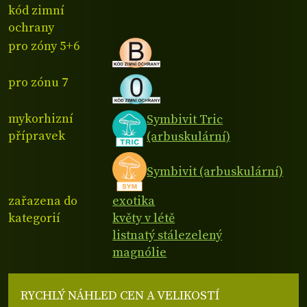
kód zimní
ochrany
pro zóny 5+6
pro zónu 7
mykorhizní
Symbivit Tric
přípravek
(arbuskulární)
Symbivit (arbuskulární)
zařazena do
exotika
kategorií
květy v létě
listnatý stálezelený
magnólie
RYCHLÝ NÁHLED CEN A VELIKOSTÍ