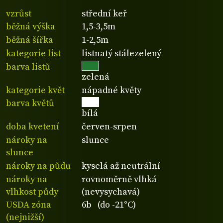
vzrůst
střední keř
běžná výška
1,5-3,5m
běžná šířka
1-2,5m
kategorie list
listnatý stálezelený
barva listů
zelená
kategorie květ
nápadné květy
barva květů
bílá
doba kvetení
červen-srpen
nároky na
slunce
slunce
nároky na půdu
kyselá až neutrální
nároky na
rovnoměrně vlhká
vlhkost půdy
(nevysychavá)
USDA zóna
6b (do -21°C)
(nejnižší)