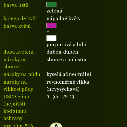
barva listů
zelená
kategorie květ
nápadné květy
barva květů
+
purpurová a bílá
doba kvetení
duben-duben
nároky na
slunce a polostín
slunce
nároky na půdu
kyselá až neutrální
nároky na
rovnoměrně vlhká
vlhkost půdy
(nevysychavá)
USDA zóna
5 (do -29°C)
(nejnižší)
kód zimní
ochrany
pro zóny 5+6