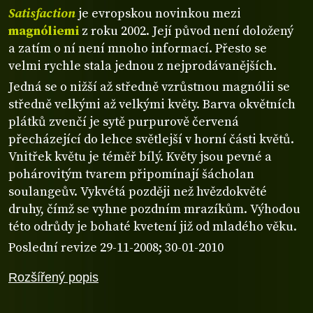
Satisfaction
je evropskou novinkou mezi
magnóliemi
z roku 2002. Její původ není doložený
a zatím o ní není mnoho informací. Přesto se
velmi rychle stala jednou z nejprodávanějších.
Jedná se o nižší až středně vzrůstnou magnólii se
středně velkými až velkými květy. Barva okvětních
plátků zvenčí je sytě purpurově červená
přecházející do lehce světlejší v horní části květů.
Vnitřek květu je téměř bílý. Květy jsou pevné a
pohárovitým tvarem připomínají šácholan
soulangeův. Vykvétá později než hvězdokvěté
druhy, čímž se vyhne pozdním mrazíkům. Výhodou
této odrůdy je bohaté kvetení již od mladého věku.
Poslední revize 29-11-2008; 30-01-2010
Rozšířený popis