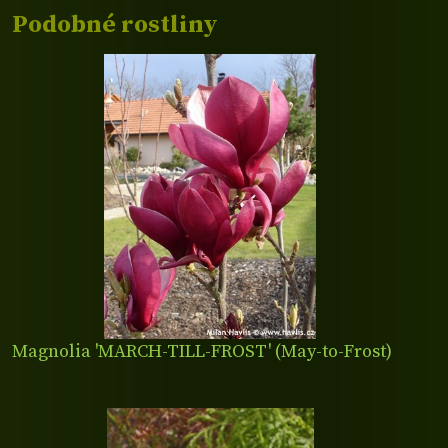
Podobné rostliny
Magnolia 'MARCH-TILL-FROST' (May-to-Frost)