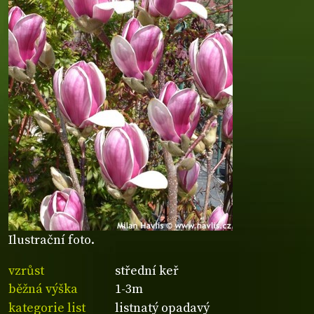
Ilustrační foto.
vzrůst
střední keř
běžná výška
1-3m
kategorie list
listnatý opadavý