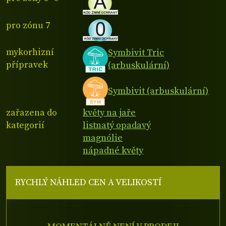
pro zónu 7
mykorhizní
Symbivit Tric
přípravek
(arbuskulární)
Symbivit (arbuskulární)
zařazena do
květy na jaře
kategorií
listnatý opadavý
magnólie
nápadné květy
RYCHLÝ NÁHLED CEN A VELIKOSTÍ