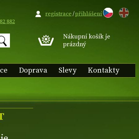
EN
registrace
/
přihlášení
82 882
Nákupní košík je
prázdný
ace
Doprava
Slevy
Kontakty
T
ie