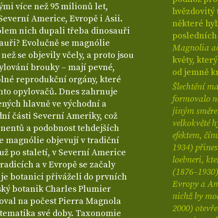
ými více než 95 milionů let,
hvězdovitý 
Severní Americe, Evropě i Asii.
některé hyb
kolem nich dupali třeba dinosauři
posledních 
sauři? Evolučně se magnólie
Magnolia a
než se objevily včely, a proto jsou
květy, kter
ylování brouky – mají pevné,
od jemně k
dolné reprodukční orgány, které
Šlechtění ma
hto opylovačů. Dnes zahrnuje
formovalo n
ených hlavně ve východní a
jiným směre
dní části Severní Ameriky, což
velkokvěté h
inentů a podobnost tehdejších
efektem, čím
e magnólie objevují v tradiční
1934) přines
už po staletí, v Severní Americe
loebneri, kt
adicích a v Evropě se začaly
(1876–1930)
y je botanici přiváželi do prvních
Evropy a Ame
ský botanik Charles Plumier
nichž by mod
noval na počest Pierra Magnola
2000) otevře
stematika své doby. Taxonomie