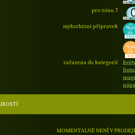
pro zónu 7
mykorhizní přípravek
zařazena do kategorií
květ
list
magn
nápa
LIKOSTÍ
MOMENTÁLNĚ NENÍ V PRODEJ