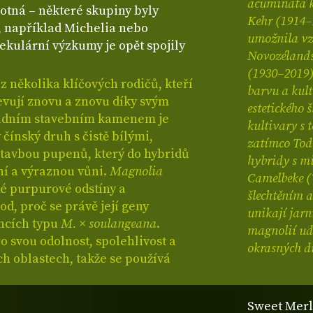
acuminata k
otná – některé skupiny byly
Kehr (1914–1
, například Michelia nebo
umožnila vzn
ekulární výzkumy je opět spojily
Novozélandsk
(1930–2019)
 z několika klíčových rodičů, kteří
barvu a kult
evují znovu a znovu díky svým
estetického
ladním stavebním kamenem je
kultivary s
ý čínský druh s čistě bílými,
zatímco Tod
stavbou pupenů, který do hybridů
hybridy s m
ní a výraznou vůni.
Magnolia
Camelbeke (
é purpurové odstíny a
šlechtěním a
od, proč se právě její geny
unikají jarn
encích typu
M. × soulangeana
.
magnolií udě
 svou odolnost, spolehlivost a
okrasných dř
ch oblastech, takže se používá
Sweet Merlo