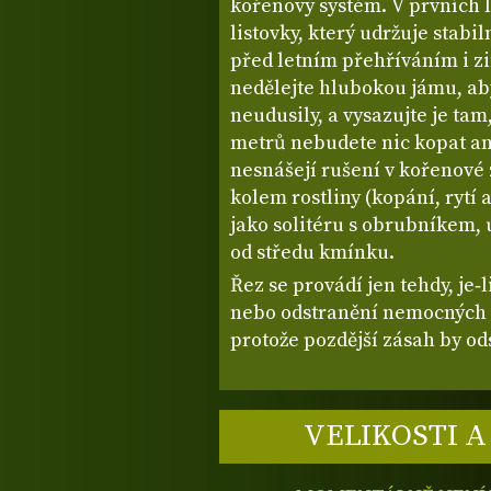
kořenový systém. V prvních 
listovky, který udržuje stabi
před letním přehříváním i 
nedělejte hlubokou jámu, ab
neudusily, a vysazujte je ta
metrů nebudete nic kopat an
nesnášejí rušení v kořenové 
kolem rostliny (kopání, rytí 
jako solitéru s obrubníkem, 
od středu kmínku.
Řez se provádí jen tehdy, je‑
nebo odstranění nemocných v
protože pozdější zásah by od
VELIKOSTI A