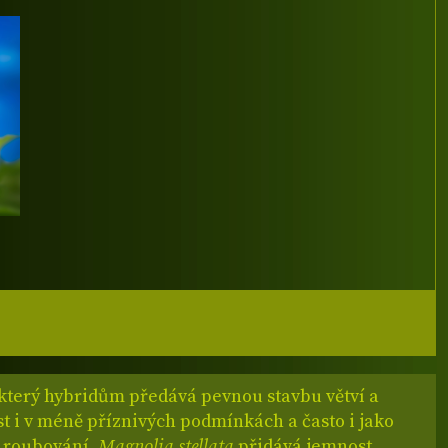
 který hybridům předává pevnou stavbu větví a
t i v méně příznivých podmínkách a často i jako
 roubování.
Magnolia stellata
přidává jemnost,