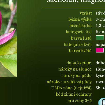
vzrůst
střed
běžná výška
3-5m
běžná šířka
1,5-
kategorie list
list
barva listů
kategorie květ
nápa
barva květů
doba kvetení
dube
nároky na slunce
slun
nároky na půdu
kyse
nároky na vlhkost půdy
rovn
USDA zóna (nejnižší)
5b (
kód zimní ochrany
pro zóny 5+6