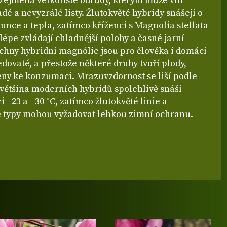
 zejména velkolisté odrůdy, kterým může vítr
dé a nevyzrálé listy. Žlutokvěté hybridy snášejí o
lunce a tepla, zatímco kříženci s Magnolia stellata
lépe zvládají chladnější polohy a časné jarní
echny hybridní magnólie jsou pro člověka i domácí
edovaté, a přestože některé druhy tvoří plody,
eny ke konzumaci. Mrazuvzdornost se liší podle
 většina moderních hybridů spolehlivě snáší
i –23 a –30 °C, zatímco žlutokvěté linie a
é typy mohou vyžadovat lehkou zimní ochranu.