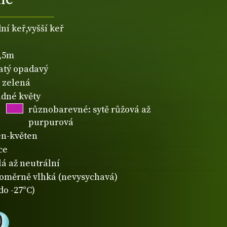
ní keř,vyšší keř
2,5m
natý opadavý
zelená
dné květy
různobarevné: sytě růžová až
purpurová
n-květen
ce
lá až neutrální
oměrně vlhká (nevysychavá)
do -27°C)