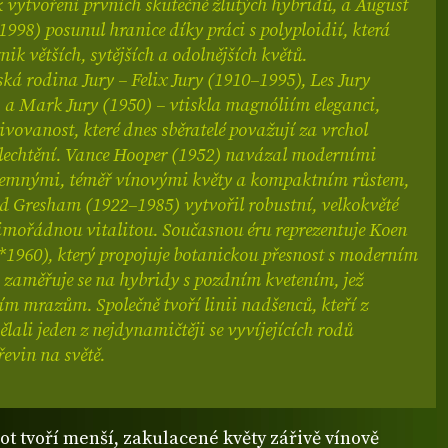
 vytvoření prvních skutečně žlutých hybridů, a August
998) posunul hranice díky práci s polyploidií, která
ik větších, sytějších a odolnějších květů.
á rodina Jury – Felix Jury (1910–1995), Les Jury
 a Mark Jury (1950) – vtiskla magnóliím eleganci,
ivovanost, které dnes sběratelé považují za vrchol
 šlechtění. Vance Hooper (1952) navázal moderními
 temnými, téměř vínovými květy a kompaktním růstem,
d Gresham (1922–1985) vytvořil robustní, velkokvěté
imořádnou vitalitou. Současnou éru reprezentuje Koen
*1960), který propojuje botanickou přesnost s moderním
 zaměřuje se na hybridy s pozdním kvetením, jež
ím mrazům. Společně tvoří linii nadšenců, kteří z
lali jeden z nejdynamičtěji se vyvíjejících rodů
evin na světě.
t tvoří menší, zakulacené květy zářivě vínově