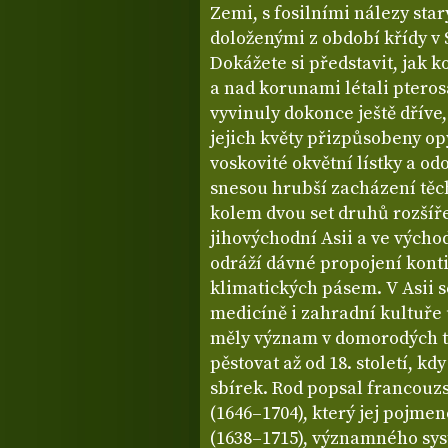
Zemi, s fosilními nálezy star
doloženými z období křídy v 
Dokážete si představit, jak 
a nad korunami létali ptero
vyvinuly dokonce ještě dříve, 
jejich květy přizpůsobeny op
voskovité okvětní lístky a o
snesou hrubší zacházení těc
kolem dvou set druhů rozšíř
jihovýchodní Asii a ve výcho
odráží dávné propojení kont
klimatických pásem. V Asii s
medicíně i zahradní kultuře 
měly význam v domorodých tr
pěstovat až od 18. století, kd
sbírek. Rod popsal francouz
(1646–1704), který jej pojme
(1638–1715), významného sy