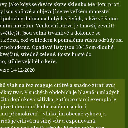
vy, jako když se díváte skrze sklenku Merlotu proti
ty jsou voňavé a objevují se ve velkém množství
d poloviny dubna na holých větvích, takže většinou
dním mrazům. Venkovní barva je tmavší, zevnitř
 světlejší. Jsou velmi trvanlivé a dokonce se
 i k řezu, což vzhledem k pomalému růstu odrůdy asi
t nebudeme. Opadavé listy jsou 10-15 cm dlouhé,
bvejčité, středně zelené. Roste hustě do
, štíhle vejčitého keře.
vize 14-12-2020
hů však na řez reaguje citlivě a snadno ztratí svůj
pěkný tvar. V suchých obdobích je hlavně u mladých
ežitá doplňková zálivka, zatímco starší exempláře
apivě tolerantní k občasnému suchu i
mu přemokření – vlhko jim obecně vyhovuje.
ridů je citlivá na silný vítr a exponovaná