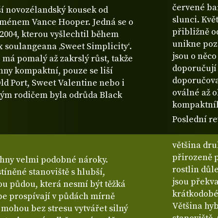
červené bar
ší novozélandský kousek od
slunci. Kvě
ménem Vance Hooper. Jedná se o
přibližně o
2004, kterou vyšlechtil během
unikne poz
x soulangeana ‚Sweet Simplicity‘.
jsou o něco
e má pomalý až zakrslý růst, takže
doporučují
hny kompaktní, pouze se liší
doporučova
ld Port, Sweet Valentine nebo i
oválné až o
uhým rodičem byla odrůda Black
kompaktního
Poslední re
většina dru
přirozeně 
hny velmi podobné nároky.
rostlin důl
tíněné stanoviště s hlubší,
jsou překv
u půdou, která nesmí být těžká
krátkodobé
pe prospívají v půdách mírně
Většina hyb
 mohou bez stresu vytvářet silný