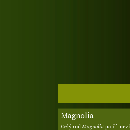
Magnolia
Celý rod
Magnolia
patří mezi