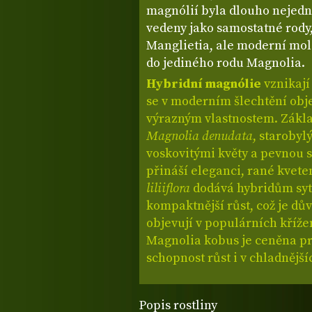
magnólií byla dlouho nejedn
vedeny jako samostatné rody
Manglietia, ale moderní mol
do jediného rodu Magnolia.
Hybridní magnólie
vznikají
se v moderním šlechtění obj
výrazným vlastnostem. Zák
Magnolia denudata
, starobyl
voskovitými květy a pevnou 
přináší eleganci, rané kvete
liliiflora
dodává hybridům syt
kompaktnější růst, což je dův
objevují v populárních kříž
Magnolia kobus je ceněna pro
schopnost růst i v chladnější
Popis rostliny