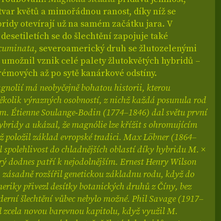
tvar květů a mimořádnou ranost, díky níž se
ridy otevírají už na samém začátku jara. V
desetiletích se do šlechtění zapojuje také
cuminata
, severoamerický druh se žlutozelenými
ý umožnil vznik celé palety žlutokvětých hybridů –
rémových až po sytě kanárkové odstíny.
gnolií má neobyčejně bohatou historii, kterou
ěkolik výrazných osobností, z nichž každá posunula rod
m. Étienne Soulange‑Bodin (1774–1846) dal světu první
ybridy a ukázal, že magnólie lze křížit s ohromujícím
ž položil základ evropské tradici. Max Löbner (1864–
l spolehlivost do chladnějších oblastí díky hybridu M. ×
erý dodnes patří k nejodolnějším. Ernest Henry Wilson
 zásadně rozšířil genetickou základnu rodu, když do
riky přivezl desítky botanických druhů z Číny, bez
erní šlechtění vůbec nebylo možné. Phil Savage (1917–
l zcela novou barevnou kapitolu, když využil M.