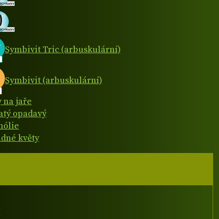
Symbivit Tric (arbuskulární)
Symbivit (arbuskulární)
y na jaře
natý opadavý
ólie
dné květy
I