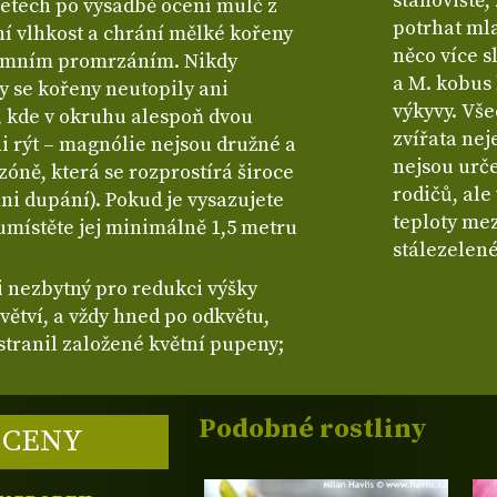
stanoviště,
letech po výsadbě ocení mulč z
potrhat mla
lní vlhkost a chrání mělké kořeny
něco více s
zimním promrzáním. Nikdy
a M. kobus 
y se kořeny neutopily ani
výkyvy. Vš
m, kde v okruhu alespoň dvou
zvířata nej
i rýt – magnólie nejsou družné a
nejsou urč
zóně, která se rozprostírá široce
rodičů, ale
ani dupání). Pokud je vysazujete
teploty mez
umístěte jej minimálně 1,5 metru
stálezelen
li nezbytný pro redukci výšky
ětví, a vždy hned po odkvětu,
stranil založené květní pupeny;
Podobné rostliny
 CENY