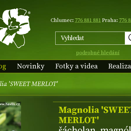
Chlumec:
776 881 881
Praha:
776 8
podrobné hledání
og
Novinky
Fotky a videa
Realiz
lia 'SWEET MERLOT'
Magnolia 'SWEE
MERLOT'
šácholan, magnól