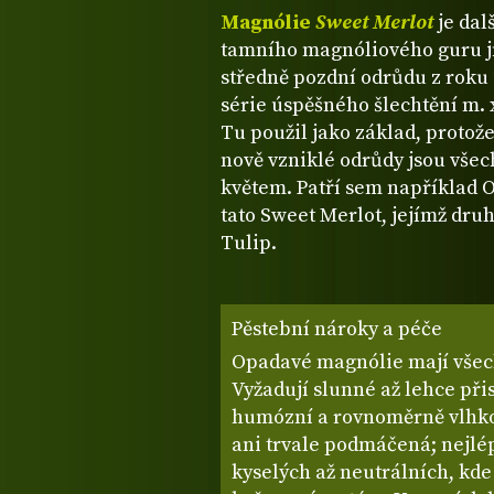
Magnólie
Sweet Merlot
je dal
tamního magnóliového guru j
středně pozdní odrůdu z roku 
série úspěšného šlechtění m. 
Tu použil jako základ, protož
nově vzniklé odrůdy jsou všec
květem. Patří sem například O
tato Sweet Merlot, jejímž dr
Tulip.
Pěstební nároky a péče
Opadavé magnólie mají všec
Vyžadují slunné až lehce přis
humózní a rovnoměrně vlhko
ani trvale podmáčená; nejlé
kyselých až neutrálních, kde