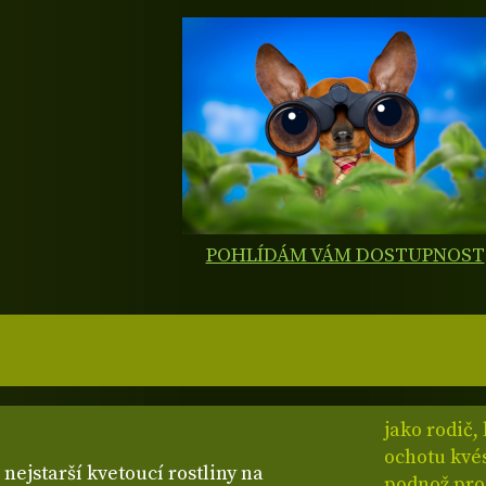
POHLÍDÁM VÁM DOSTUPNOST
jako rodič,
ochotu kvés
 nejstarší kvetoucí rostliny na
podnož pro