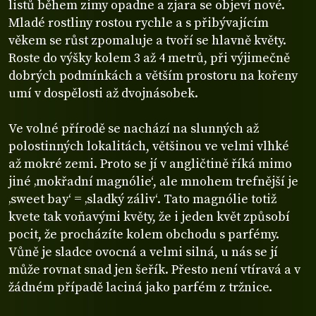
listů během zimy opadne a zjara se objeví nové.
Mladé rostliny rostou rychle a s přibývajícím
věkem se růst zpomaluje a tvoří se hlavně květy.
Roste do výšky kolem 3 až 4 metrů, při výjimečně
dobrých podmínkách a větším prostoru na kořeny
umí v dospělosti až dvojnásobek.
Ve volné přírodě se nachází na slunných až
polostinných lokalitách, většinou ve velmi vlhké
až mokré zemi. Proto se jí v angličtině říká mimo
jiné ‚mokřadní magnólie‘, ale mnohem trefnější je
‚sweet bay‘ = ‚sladký záliv‘. Tato magnólie totiž
kvete tak voňavými květy, že i jeden květ způsobí
pocit, že procházíte kolem obchodu s parfémy.
Vůně je sladce ovocná a velmi silná, u nás se jí
může rovnat snad jen šeřík. Přesto není vtíravá a v
žádném případě laciná jako parfém z tržnice.