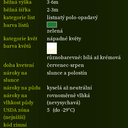
běžná výška
3-6m
běžná šířka
2-3m
kategorie list
listnatý polo-opadavý
barva listů
zelená
kategorie květ
nápadné květy
barva květů
různobarevné: bílá až krémová
doba kvetení
červenec-srpen
nároky na
slunce a polostín
slunce
nároky na půdu
kyselá až neutrální
nároky na
rovnoměrně vlhká
vlhkost půdy
(nevysychavá)
USDA zóna
5 (do -29°C)
(nejnižší)
kód zimní