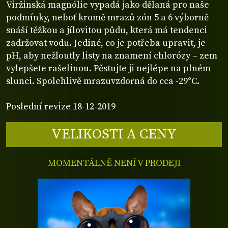
Viržinská magnólie vypadá jako dělaná pro naše
podmínky, neboť kromě mrazů zón 5 a 6 výborně
snáší těžkou a jílovitou půdu, která má tendenci
zadržovat vodu. Jediné, co je potřeba upravit, je
pH, aby nežloutly listy na znamení chlorózy – zem
vylepšete rašelinou. Pěstujte ji nejlépe na plném
slunci. Spolehlivě mrazuvzdorná do cca -29°C.
Poslední revize 18-12-2019
VELIKOSTI A CENY
MOMENTÁLNĚ NENÍ V PRODEJI