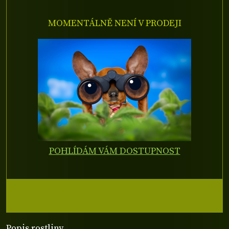
MOMENTÁLNĚ NENÍ V PRODEJI
POHLÍDÁM VÁM DOSTUPNOST
Popis rostliny