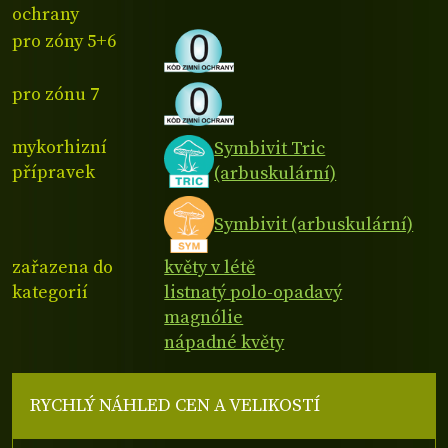
ochrany
pro zóny 5+6
pro zónu 7
mykorhizní
Symbivit Tric
přípravek
(arbuskulární)
Symbivit (arbuskulární)
zařazena do
květy v létě
kategorií
listnatý polo-opadavý
magnólie
nápadné květy
RYCHLÝ NÁHLED CEN A VELIKOSTÍ