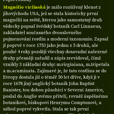
Magnólie viržinská
je málo rozšířený klenot z
jihovýchodu USA, jež se stala historicky první
magnólií na světě, kterou jako samostatný druh
vědecky popsal švédský botanik Carl Linnaeus,
zakladatel současného dvouslovného
pojmenování rostlin a moderní taxonomie. Zapsal
ji poprvé v roce 1753 jako jednu z 5 druhů, ale
pouhé 4 roky později všechny dosavadní nalezené
druhy přesněji zařadil a zápis zrevidoval, čímž
vznikly 3 základní druhy: m.virginiana, m.tripetala
a m.acuminata. Zajímavé je, že tato rostlina se do
Evropy dostala již o téměř 50 let dříve, když ji v
roce 1678 jiný anglický botanik John Baptist
Banister, tou dobou působící v Severní Americe,
poslal do Anglie svému příteli, rovněž úspěšnému
botanikovi, biskupovi Henrymu Comptonovi, u
něhož poprvé vykvetla. Stala se tak první