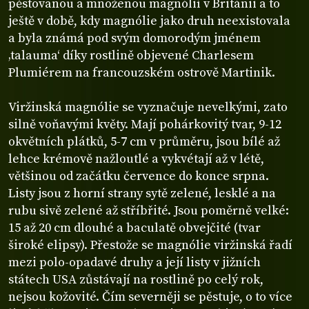
pěstovanou a množenou magnólií v Británii a to
ještě v době, kdy magnólie jako druh neexistovala
a byla známá pod svým domorodým jménem
‚talauma‘ díky rostlině objevené Charlesem
Plumiérem na francouzském ostrově Martinik.
Viržinská magnólie se vyznačuje nevelkými, zato
silně voňavými květy. Mají pohárkovitý tvar, 9-12
okvětních plátků, 5-7 cm v průměru, jsou bílé až
lehce krémově nažloutlé a vykvétají až v létě,
většinou od začátku července do konce srpna.
Listy jsou z horní strany sytě zelené, lesklé a na
rubu sivě zelené až stříbřité. Jsou poměrně velké:
15 až 20 cm dlouhé a baculatě obvejčité (tvar
široké elipsy). Přestože se magnólie viržinská řadí
mezi polo-opadavé druhy a její listy v jižních
státech USA zůstávají na rostlině po celý rok,
nejsou kožovité. Čím severněji se pěstuje, o to více