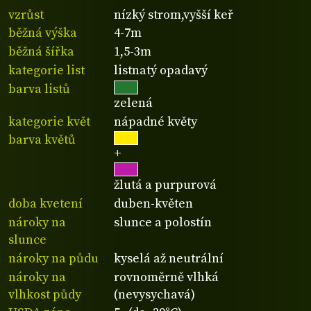
vzrůst
nízký strom,vyšší keř
běžná výška
4-7m
běžná šířka
1,5-3m
kategorie list
listnatý opadavý
barva listů
zelená
kategorie květ
nápadné květy
barva květů
+
žlutá a purpurová
doba kvetení
duben-květen
nároky na
slunce a polostín
slunce
nároky na půdu
kyselá až neutrální
nároky na
rovnoměrně vlhká
vlhkost půdy
(nevysychavá)