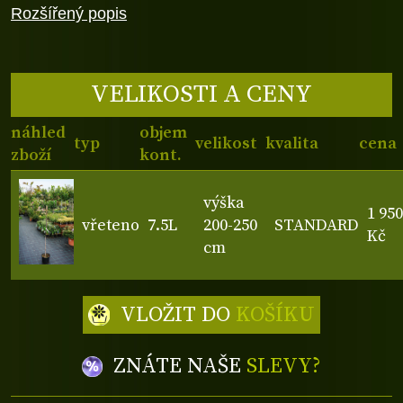
Rozšířený popis
VELIKOSTI A CENY
náhled
objem
typ
velikost
kvalita
cena
zboží
kont.
výška
1 950
vřeteno
7.5L
200-250
STANDARD
Kč
cm
VLOŽIT DO
KOŠÍKU
ZNÁTE NAŠE
SLEVY?