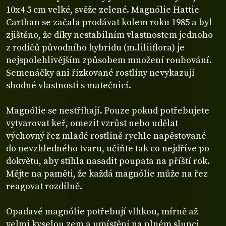
10x4 5 cm velké, svěže zelené. Magnólie Hattie
Carthan se začala prodávat kolem roku 1985 a byl
zjištěno, že díky nestabilním vlastnostem jednoho
z rodičů původního hybridu (m.liliiflora) je
nejspolehlivějším způsobem množení roubování.
Semenáčky ani řízkované rostliny nevykazují
shodné vlastnosti s matečnicí.
Magnólie se nestříhají. Pouze pokud potřebujete
vytvarovat keř, omezit vzrůst nebo udělat
výchovný řez mladé rostlině rychle napěstované
do nevzhledného tvaru, učiňte tak co nejdříve po
dokvětu, aby stihla nasadit poupata na příští rok.
Mějte na paměti, že každá magnólie může na řez
reagovat rozdílně.
Opadavé magnólie potřebují vlhkou, mírně až
velmi kyselou zem a umístění na plném slunci