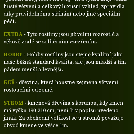
husté větvení a celkový luxusní vzhled, zpravidla
díky pravidelnému stříhání nebo jiné speciální
péči.
EXTRA
- Tyto rostliny jsou již velmi rozrostlé a
věkově zralé se solitérním vzezřením.
HOBBY
- Hobby rostliny jsou stejně kvalitní jako
naše běžná standard kvalita, ale jsou mladší a tím
pádem menší a levnější.
KEŘ
- dřevina, která houstne zejména větvemi
rostoucími od země.
STROM
- kmenová dřevina s korunou, kdy kmen
má výšku 190-210 cm, není-li v popisu uvedeno
jinak. Za obchodní velikost se u stromů považuje
obvod kmene ve výšce 1m.