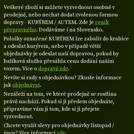
Veškeré zboží si můžete vyzvednout osobně v
prodejně, nebo nechat dodat zvolenou formou
dopravy - KURÝREM / AUTEM. Zde je
ceník
přepravného
. Dodáváme i na Slovensko.
Položky označené KURÝREM lze zabalit do krabice
a odeslat kurýrem, nebo v případě větší
objednávky je odeslat naší dopravou, pokud by
balíková služba přesáhla cenu dodání naším
vozem. Více o
dopravě zde
.
Nevíte si rady s objednávkou? Zkuste informace
jak
objednávat
.
Nezáleží na tom, ve které prodejně se rostlina
právě nachází. Pokud si ji předem objednáte,
připravíme vám ji tam, kde si ji přejete
vyzvednout.
Chcete využít slevy pro objednávky listopad /
únor? Více informací
zde
.