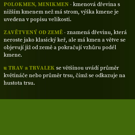
POLOKMEN, MINIKMEN
- kmenová dřevina s
nižším kmenem než má strom, výška kmene je
uvedena v popisu velikosti.
ZAVĚTVENÝ OD ZEMĚ
- znamená dřevinu, která
neroste jako klasický keř, ale má kmen a větve se
objevují již od země a pokračují vzhůru podél
kmene.
u TRAV a TRVALEK
se většinou uvádí průměr
květináče nebo průměr trsu, čímž se odkazuje na
hustota trsu.