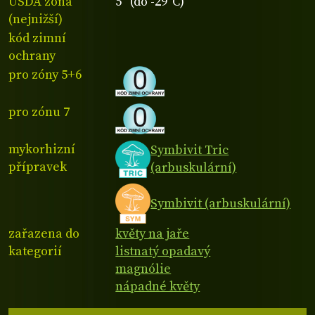
USDA zóna
5 (do -29°C)
(nejnižší)
kód zimní
ochrany
pro zóny 5+6
pro zónu 7
mykorhizní
Symbivit Tric
přípravek
(arbuskulární)
Symbivit (arbuskulární)
zařazena do
květy na jaře
kategorií
listnatý opadavý
magnólie
nápadné květy