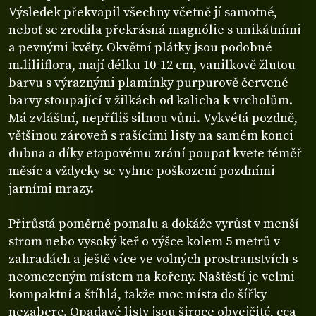
Výsledek překvapil všechny včetně jí samotné,
neboť se zrodila překrásná magnólie s unikátními
a pevnými květy. Okvětní plátky jsou podobné
m.liliiflora, mají délku 10-12 cm, vanilkově žlutou
barvu s výraznými plamínky purpurově červené
barvy stoupající v žilkách od kalicha k vrcholům.
Má zvláštní, nepříliš silnou vůni. Vykvétá pozdně,
většinou zároveň s rašícími listy na samém konci
dubna a díky etapovému zrání poupat kvete téměř
měsíc a vždycky se vyhne poškození pozdními
jarními mrazy.
Přirůstá poměrně pomalu a dokáže vyrůst v menší
strom nebo vysoký keř o výšce kolem 5 metrů v
zahradách a ještě více ve volných prostranstvích s
neomezeným místem na kořeny. Naštěstí je velmi
kompaktní a štíhlá, takže moc místa do šířky
nezabere. Opadavé listy jsou široce obvejčité, cca