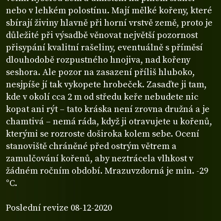
nebo v lehkém polostínu. Mají mělké kořeny, které
sbírají živiny hlavně při horní vrstvě země, proto je
důležité při výsadbě věnovat největší pozornost
přisypání kvalitní rašeliny, eventuálně s příměsí
dlouhodobě rozpustného hnojiva, nad kořeny
seshora. Ale pozor na zasazení příliš hluboko,
nesjpíše jí tak vykopete hrobeček. Zasaďte ji tam,
kde v okolí cca 2 m od středu keře nebudete nic
kopat ani rýt – tato kráska není zrovna družná a je
chamtivá – nemá ráda, když ji otravujete u kořenů,
kterými se rozroste doširoka kolem sebe. Ocení
stanoviště chráněné před ostrým větrem a
zamulčování kořenů, aby neztrácela vlhkost v
žádném ročním období. Mrazuvzdorná je min. -29
°C.
Poslední revize 08-12-2020