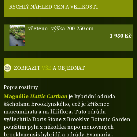
RYCHLÝ NÁHLED CEN A VELIKOSTÍ
vřeteno
výška 200-250 cm
1 950 Kč
ZOBRAZIT
VŠE
A OBJEDNAT
Popis rostliny
Magnólie
Hattie Carthan
je hybridní odrůda
šácholanu brooklynského, což je kříženec
m.acuminata a m. liliiflora. Tuto odrůdu
vyšlechtila Doris Stone z Brooklyn Botanic Garden
použitím pylu z několika nepojmenovaných
brooklynensis hybridů a odrůdy ‚Evamaria‘.