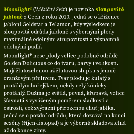
Moonlight®
('
Měsíčný Svit
') je novinka
sloupovité
jabloně
z Čech z roku 2010. Jedná se o křížence
jabloní Goldstar a Telamon, kdy výsledkem je
sloupovitá odrůda jabloně s výbornými plody
maximálně odolnými strupovitosti a významně
odolnými padlí.
Moonlight® nese plody velice podobné odrůdě
Golden Delicious co do tvaru, barvy i velikosti.
Mají žlutozelenou až žlutavou slupku s jemně
oranžovým přelivem. Tvar plodu je kulatý s
protáhlým hořejškem, někdy celý kónicky
protáhlý. Dužina je světlá, pevná, křupavá, velice
šťavnatá s vyváženým poměrem sladkosti a
ostrosti, což zvýrazní přirozenou chuť jablka.
Jedná se o pozdní odrůdu, která dozrává na konci
sezóny (říjen-listopad) a je výborně skladovatelná
až do konce zimy.