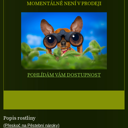
MOMENTÁLNĚ NENÍ V PRODEJI
POHLÍDÁM VÁM DOSTUPNOST
Popis rostliny
(Přeskoč na Pěstební nároky)