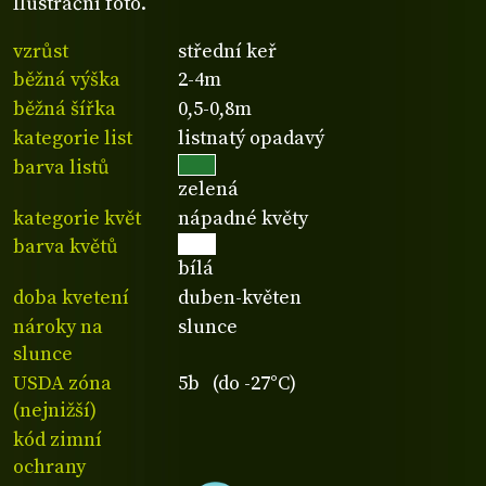
Ilustrační foto.
vzrůst
střední keř
běžná výška
2-4m
běžná šířka
0,5-0,8m
kategorie list
listnatý opadavý
barva listů
zelená
kategorie květ
nápadné květy
barva květů
bílá
doba kvetení
duben-květen
nároky na
slunce
slunce
USDA zóna
5b (do -27°C)
(nejnižší)
kód zimní
ochrany