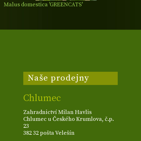
Malus domestica 'GREENCATS'
Naše prodejny
Chlumec
Zahradnictví Milan Havlis
Chlumec u Českého Krumlova, č.p.
23
382 32 pošta Velešín