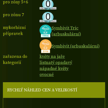
pro zóny 5+6
pro zónu 7
mykorhizní
Symbivit Tric
přípravek
(arbuskulární)
Symbivit (arbuskulární)
zařazena do
květy na jaře
kategorií
listnatý opadavý
nápadné květy
ovocné
RYCHLÝ NÁHLED CEN A VELIKOSTÍ