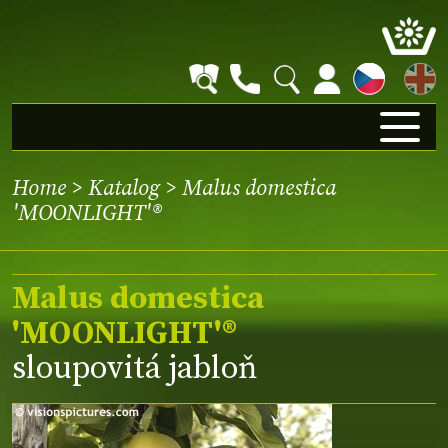
EN
Home
>
Katalog
> Malus domestica
'MOONLIGHT'®
Malus domestica
'MOONLIGHT'®
sloupovitá jabloň