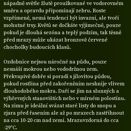
nápadně světle žlutě proužkované ve vodorovném
směru a opravdu připomínají zebru. Roste
vzpřímeně, nemá tendenci být invazní, ale tvoří
mohutné trsy. Květů se dočkáte výjimečně, pouze
pokud je dlouhá sezóna a teplý podzim, tak těsně
před mrazy může ukázat bronzově červené
chocholky budoucích klasů.
Ozdobnice nejsou náročné na půdu, pouze
nesnáší mokrou nebo vododržnou zem.
Překvapivě dobře si poradí s jílovitou půdou,
pokud rostlina před zakořeněním neshnije vlivem
dlouhodobého mokra. Daří se jim na slunných a
výhřevných stanovištích nebo v mírném polostínu.
Na zimu je ideální svázat staré listy do snopu a
zjara před řasením ale až po mrazech zastřihnout
na cca 10-20 cm nad zemí. Mrazuvzdorná do cca
-29°C.