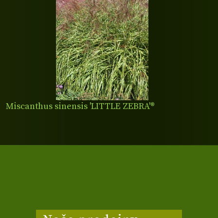
Miscanthus sinensis 'LITTLE ZEBRA'®