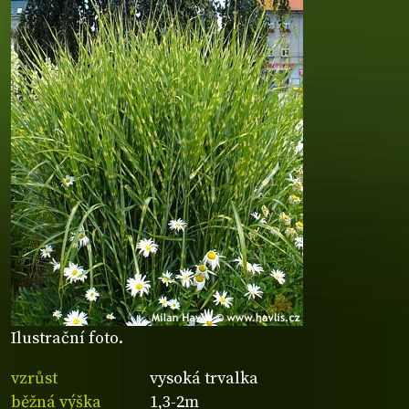
Ilustrační foto.
vzrůst
vysoká trvalka
běžná výška
1,3-2m