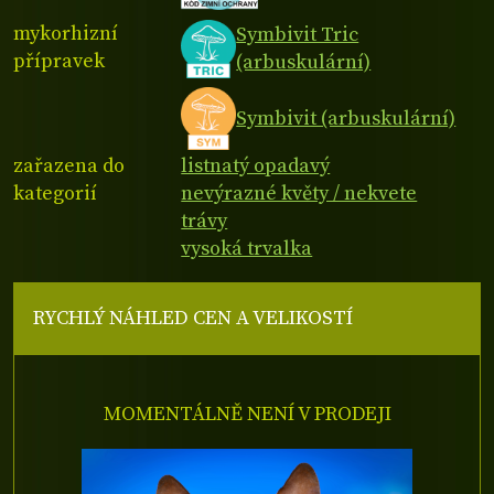
mykorhizní
Symbivit Tric
přípravek
(arbuskulární)
Symbivit (arbuskulární)
zařazena do
listnatý opadavý
kategorií
nevýrazné květy / nekvete
trávy
vysoká trvalka
RYCHLÝ NÁHLED CEN A VELIKOSTÍ
MOMENTÁLNĚ NENÍ V PRODEJI