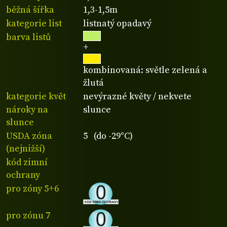
běžná šířka
1,3-1,5m
kategorie list
listnatý opadavý
barva listů
+
kombinovaná: světle zelená a
žlutá
kategorie květ
nevýrazné květy / nekvete
nároky na
slunce
slunce
USDA zóna
5 (do -29°C)
(nejnižší)
kód zimní
ochrany
pro zóny 5+6
pro zónu 7