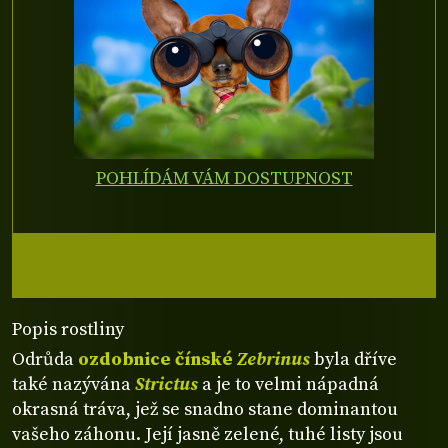
POHLÍDÁM VÁM DOSTUPNOST
Popis rostliny
Odrůda
ozdobnice čínské
Zebrinus
byla dříve
také nazývána
Strictus
a je to velmi nápadná
okrasná tráva, jež se snadno stane dominantou
vašeho záhonu. Její jasně zelené, tuhé listy jsou